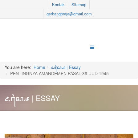
Kontak
Sitemap
gerbangpraja@gmail.com
You are here:
Home
ꦌꦱ꧀ꦱꦻ | Essay
PENTINGNYA AMANDEMEN PASAL 36 UUD 1945
ꦌꦱ꧀ꦱꦻ | ESSAY