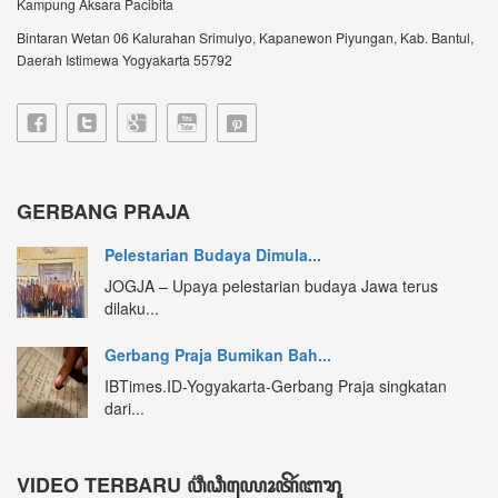
Kampung Aksara Pacibita
Bintaran Wetan 06 Kalurahan Srimulyo, Kapanewon Piyungan, Kab. Bantul,
Daerah Istimewa Yogyakarta 55792
GERBANG PRAJA
Pelestarian Budaya Dimula...
JOGJA – Upaya pelestarian budaya Jawa terus
dilaku...
Gerbang Praja Bumikan Bah...
IBTimes.ID-Yogyakarta-Gerbang Praja singkatan
dari...
VIDEO TERBARU ꦮ꦳ꦶꦣꦶꦪꦺꦴꦠꦼꦂꦧꦫꦸ