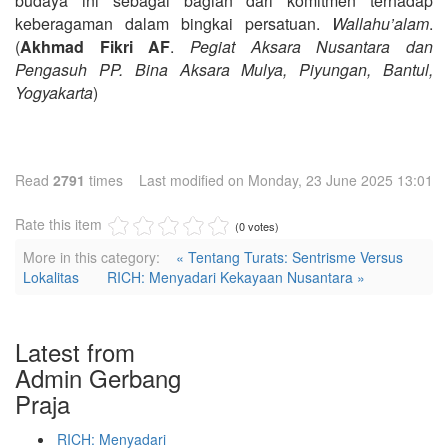
budaya ini sebagai bagian dari komitmen terhadap
keberagaman dalam bingkai persatuan.
Wallahu’alam
.
(
Akhmad Fikri AF
.
Pegiat Aksara Nusantara dan
Pengasuh PP. Bina Aksara Mulya, Piyungan, Bantul,
Yogyakarta
)
Read
2791
times
Last modified on Monday, 23 June 2025 13:01
Rate this item
(0 votes)
More in this category:
« Tentang Turats: Sentrisme Versus
Lokalitas
RICH: Menyadari Kekayaan Nusantara »
Latest from
Admin Gerbang
Praja
RICH: Menyadari