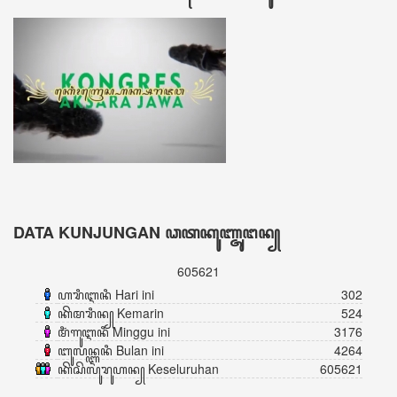
DATA KUNJUNGAN ꦣꦠꦏꦸꦚ꧀ꦗꦸꦔꦤ꧀
605621
ꦲꦫꦶꦆꦤꦶ Hari ini
302
ꦏꦼꦩꦫꦶꦤ꧀ Kemarin
524
ꦩꦶꦁꦒꦸꦆꦤꦶ Minggu ini
3176
ꦧꦸꦭꦤ꧀ꦆꦤꦶ Bulan ini
4264
ꦏꦼꦱꦼꦭꦸꦫꦸꦲꦤ꧀ Keseluruhan
605621