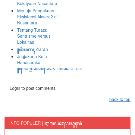
Kekayaan Nusantara
Menuju Pengakuan
Eksistensi Aksara2 di
Nusantara
Tentang Turats:
Sentrisme Versus
Lokalitas
꧋ꦗ꦳ꦶꦪꦫꦃ Ziarah
Jogjakarta Kota
Hanacaraka
꧋ꦗꦺꦴꦒ꧀ꦗꦏꦂꦠꦏꦺꦴꦠꦲꦤꦕꦫꦏ꧉
Login to post comments
back to top
INFO POPULER | ꦆꦤ꧀ꦥ꦳ꦺꦴꦥꦺꦴꦥꦸꦭꦺꦂ