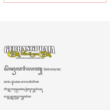
ꦱꦼꦏꦽꦠꦫꦶꦪꦠ꧀
Sekretariat:
ꦏꦩ꧀ꦥꦸꦁꦄꦏ꧀ꦱꦫꦥꦕꦶꦧꦶꦠ
ꦧꦶꦤ꧀ꦠꦫꦤ꧀ꦮꦺꦠꦤ꧀ꦱꦿꦶꦩꦸꦭ꧀ꦚꦥꦶꦪꦸꦁ
ꦔꦤ꧀ꦧꦤ꧀ꦠꦸꦭ꧀ꦪꦺꦴꦒ꧀ꦚꦏꦂꦠ