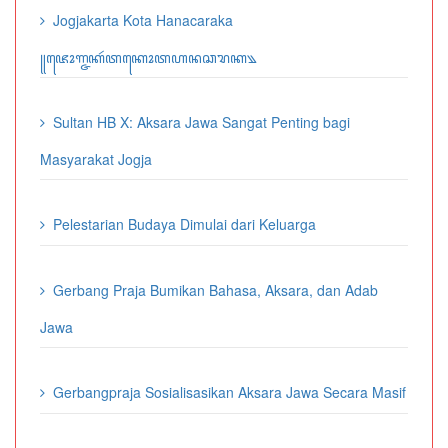
Jogjakarta Kota Hanacaraka
꧋ꦗꦺꦴꦒ꧀ꦗꦏꦂꦠꦏꦺꦴꦠꦲꦤꦕꦫꦏ꧉
Sultan HB X: Aksara Jawa Sangat Penting bagi
Masyarakat Jogja
Pelestarian Budaya Dimulai dari Keluarga
Gerbang Praja Bumikan Bahasa, Aksara, dan Adab
Jawa
Gerbangpraja Sosialisasikan Aksara Jawa Secara Masif