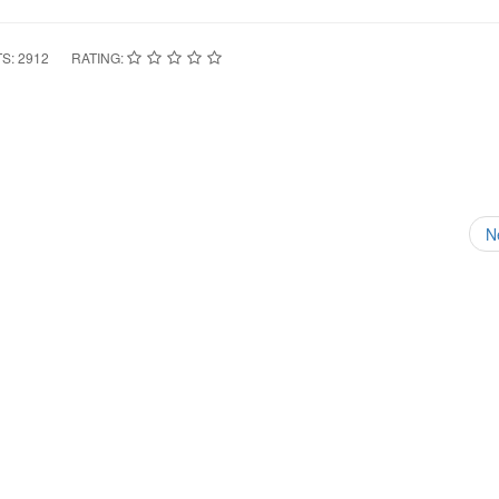
TS: 2912
RATING:
N