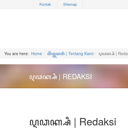
Kontak
Sitemap
You are here:
Home
ꦠꦼꦤ꧀ꦠꦁꦏꦩꦶ | Tentang Kami
ꦉꦣꦏ꧀ꦱꦶ | Reda
ꦉꦣꦏ꧀ꦱꦶ | REDAKSI
ꦉꦣꦏ꧀ꦱꦶ | Redaksi