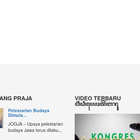
ANG PRAJA
VIDEO TERBARU
ꦮ꦳ꦶꦣꦶꦪꦺꦴꦠꦼꦂꦧꦫꦸ
Pelestarian Budaya
Dimula...
JOGJA – Upaya pelestarian
budaya Jawa terus dilaku...