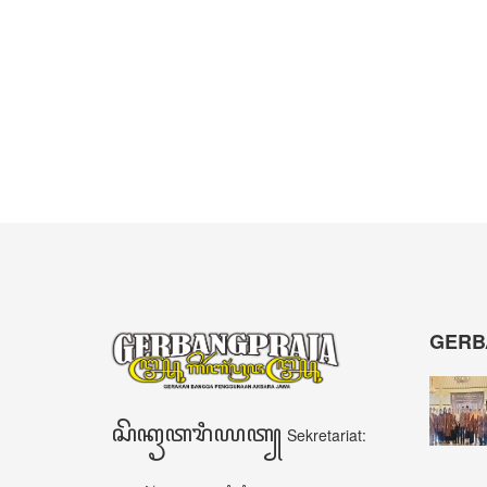
GERB
ꦱꦼꦏꦽꦠꦫꦶꦪꦠ꧀
Sekretariat: