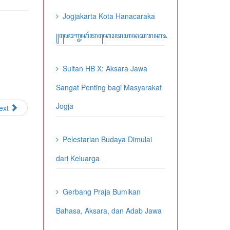
Jogjakarta Kota Hanacaraka
꧋ꦗꦺꦴꦒ꧀ꦗꦏꦂꦠꦏꦺꦴꦠꦲꦤꦕꦫꦏ꧉
Sultan HB X: Aksara Jawa
Sangat Penting bagi Masyarakat
Jogja
ext
Pelestarian Budaya Dimulai
dari Keluarga
Gerbang Praja Bumikan
Bahasa, Aksara, dan Adab Jawa