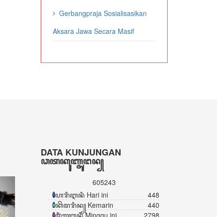
Gerbangpraja Sosialisasikan
Aksara Jawa Secara Masif
DATA KUNJUNGAN
ꦣꦠꦏꦸꦚ꧀ꦗꦸꦔꦤ꧀
605243
ꦲꦫꦶꦆꦤꦶ Hari ini
448
ꦏꦼꦩꦫꦶꦤ꧀ Kemarin
440
ꦩꦶꦁꦒꦸꦆꦤꦶ Minggu ini
2798