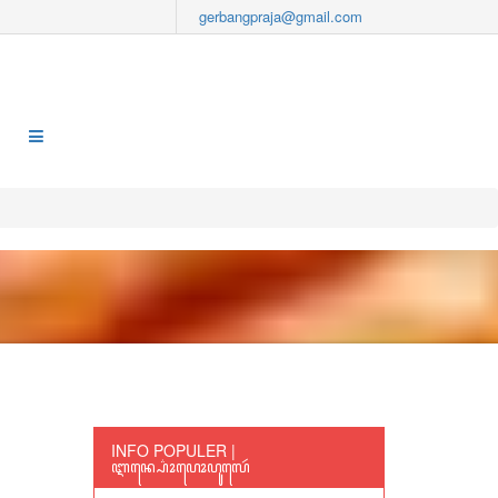
gerbangpraja@gmail.com
INFO POPULER |
ꦆꦤ꧀ꦥ꦳ꦺꦴꦥꦺꦴꦥꦸꦭꦺꦂ