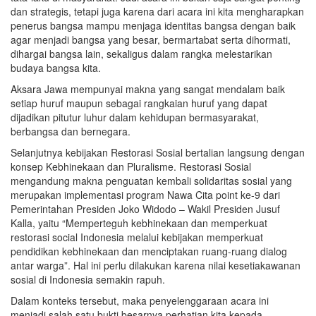
dan strategis, tetapi juga karena dari acara ini kita mengharapkan
penerus bangsa mampu menjaga identitas bangsa dengan baik
agar menjadi bangsa yang besar, bermartabat serta dihormati,
dihargai bangsa lain, sekaligus dalam rangka melestarikan
budaya bangsa kita.
Aksara Jawa mempunyai makna yang sangat mendalam baik
setiap huruf maupun sebagai rangkaian huruf yang dapat
dijadikan pitutur luhur dalam kehidupan bermasyarakat,
berbangsa dan bernegara.
Selanjutnya kebijakan Restorasi Sosial bertalian langsung dengan
konsep Kebhinekaan dan Pluralisme. Restorasi Sosial
mengandung makna penguatan kembali solidaritas sosial yang
merupakan implementasi program Nawa Cita point ke-9 dari
Pemerintahan Presiden Joko Widodo – Wakil Presiden Jusuf
Kalla, yaitu “Memperteguh kebhinekaan dan memperkuat
restorasi social Indonesia melalui kebijakan memperkuat
pendidikan kebhinekaan dan menciptakan ruang-ruang dialog
antar warga”. Hal ini perlu dilakukan karena nilai kesetiakawanan
sosial di Indonesia semakin rapuh.
Dalam konteks tersebut, maka penyelenggaraan acara ini
menjadi salah satu bukti besarnya perhatian kita kepada