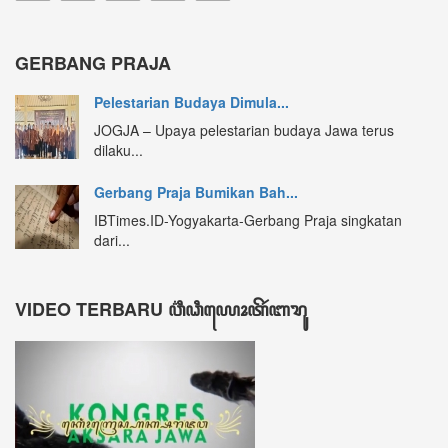
GERBANG PRAJA
Pelestarian Budaya Dimula...
JOGJA – Upaya pelestarian budaya Jawa terus
dilaku...
Gerbang Praja Bumikan Bah...
IBTimes.ID-Yogyakarta-Gerbang Praja singkatan
dari...
VIDEO TERBARU ꦮ꦳ꦶꦣꦶꦪꦺꦴꦠꦼꦂꦧꦫꦸ