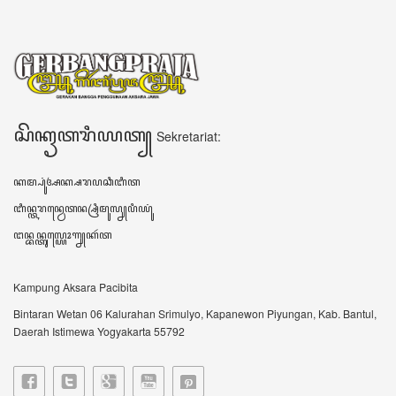
ꦱꦼꦏꦽꦠꦫꦶꦪꦠ꧀
Sekretariat:
ꦏꦩ꧀ꦥꦸꦁꦄꦏ꧀ꦱꦫꦥꦕꦶꦧꦶꦠ
ꦧꦶꦤ꧀ꦠꦫꦤ꧀ꦮꦺꦠꦤ꧀ꦱꦿꦶꦩꦸꦭ꧀ꦚꦥꦶꦪꦸꦁ
ꦔꦤ꧀ꦧꦤ꧀ꦠꦸꦭ꧀ꦪꦺꦴꦒ꧀ꦚꦏꦂꦠ
Kampung Aksara Pacibita
Bintaran Wetan 06 Kalurahan Srimulyo, Kapanewon Piyungan, Kab. Bantul,
Daerah Istimewa Yogyakarta 55792