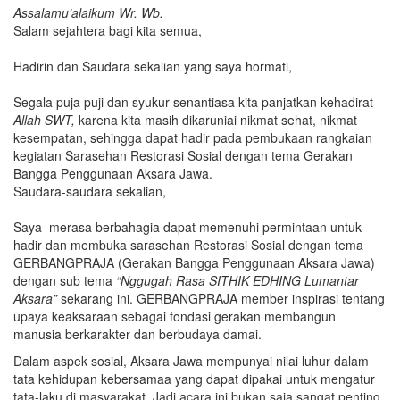
Assalamu’alaikum Wr. Wb.
Salam sejahtera bagi kita semua,
Hadirin dan Saudara sekalian yang saya hormati,
Segala puja puji dan syukur senantiasa kita panjatkan kehadirat
Allah SWT,
karena kita masih dikaruniai nikmat sehat, nikmat
kesempatan, sehingga dapat hadir pada pembukaan rangkaian
kegiatan Sarasehan Restorasi Sosial dengan tema Gerakan
Bangga Penggunaan Aksara Jawa.
Saudara-saudara sekalian,
Saya merasa berbahagia dapat memenuhi permintaan untuk
hadir dan membuka sarasehan Restorasi Sosial dengan tema
GERBANGPRAJA (Gerakan Bangga Penggunaan Aksara Jawa)
dengan sub tema
“Nggugah Rasa SITHIK EDHING Lumantar
Aksara”
sekarang ini. GERBANGPRAJA member inspirasi tentang
upaya keaksaraan sebagai fondasi gerakan membangun
manusia berkarakter dan berbudaya damai.
Dalam aspek sosial, Aksara Jawa mempunyai nilai luhur dalam
tata kehidupan kebersamaa yang dapat dipakai untuk mengatur
tata-laku di masyarakat. Jadi acara ini bukan saja sangat penting