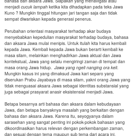
bahasa dan aksara Jawa. Siapakah yang menavigasi atau
menjadi
cucuk lampah
ketika kita dihadapkan pada teks Jawa
Kuno ? Mungkin tinggal hitungan jari tangan saja dan tidak
sempat diwariskan kepada generasi penerus.
Perubahan orientasi masyarakat terhadap akar budaya
menyebabkan kepedulian masyarakat terhadap budaya, bahasa
dan aksara Jawa mulai menipis. Untuk itulah kita harus kembali
kepada Jawa. Kembali kepada Jawa bukan berarti kembali ke
masa silam, melainkan menghadirkan Jawa aktual dan Jawa
kontekstual, Jawa yang selalu mengiringi zaman di tempat dan
masa orang Jawa hidup.
Jawa yang ngeli nanging ora keli
.
Mungkin kasus ini yang dimaksud Jawa kari separo yang
diserukan Prabu Jayabaya di masa silam, yakni orang Jawa yang
tidak menguasai aksara Jawa sebagai identitas substansial yang
juga sebagai prasyarat anasir eksistensial menjadi Jawa.
Betapa besarnya arti bahasa dan aksara dalam kebudayaan
Jawa, dan betapa banyaknya masalah yang berkaitan dengan
bahasa dan aksara Jawa. Karena itu, seyogyanya dalam
sarasehan yang sangat penting ini pokok-pokok bahasan yang
dikoordinasikan harus relevan dengan perkembangan zaman,
dan sesuai dengan tema maupun sub tema dari acara ini.