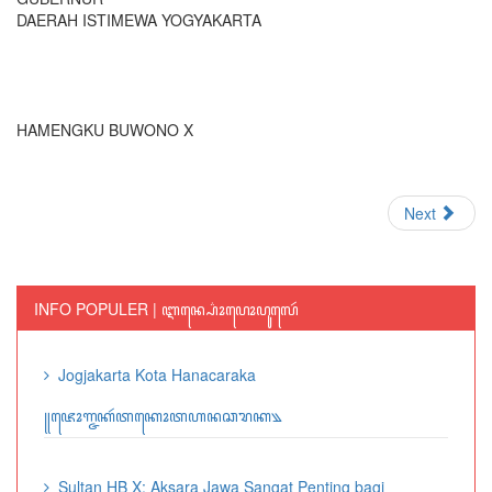
DAERAH ISTIMEWA YOGYAKARTA
HAMENGKU BUWONO X
Next
INFO POPULER | ꦆꦤ꧀ꦥ꦳ꦺꦴꦥꦺꦴꦥꦸꦭꦺꦂ
Jogjakarta Kota Hanacaraka
꧋ꦗꦺꦴꦒ꧀ꦗꦏꦂꦠꦏꦺꦴꦠꦲꦤꦕꦫꦏ꧉
Sultan HB X: Aksara Jawa Sangat Penting bagi