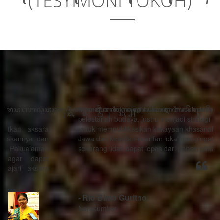
(TESTIMONI TOKOH)
“Kemajuan teknologi bukanlah musuh dari proses
pelestarian budaya, justru menjadi strategi sebagai alat
untuk mempublikasikan kekayaan khasanah budaya
Jawa dan kearifan-kearifan lokal mengingat generasi
sekarang tidak dapat lepas dari ponsel pintarnya.”
- Rio Bimo Guritno
Narasumber