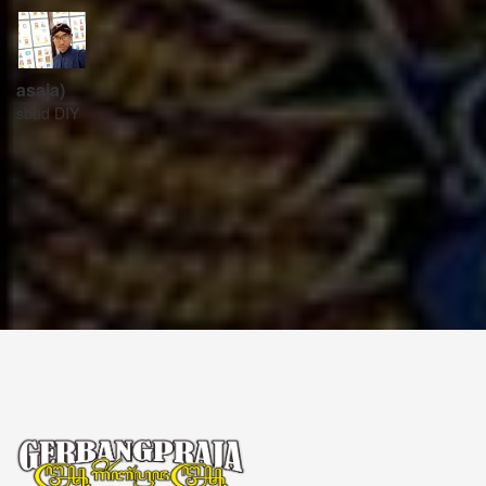
ꦱꦼꦏꦽꦠꦫꦶꦪꦠ꧀
Sekretariat:
ꦏꦩ꧀ꦥꦸꦁꦄꦏ꧀ꦱꦫꦥꦕꦶꦧꦶꦠ
ꦧꦶꦤ꧀ꦠꦫꦤ꧀ꦮꦺꦠꦤ꧀ꦱꦿꦶꦩꦸꦭ꧀ꦚꦥꦶꦪꦸꦁ
ꦔꦤ꧀ꦧꦤ꧀ꦠꦸꦭ꧀ꦪꦺꦴꦒ꧀ꦚꦏꦂꦠ
Kampung Aksara Pacibita
Bintaran Wetan 06 Kalurahan Srimulyo, Kapanewon Piyungan, Kab. Bantul,
Daerah Istimewa Yogyakarta 55792
GERBANG PRAJA