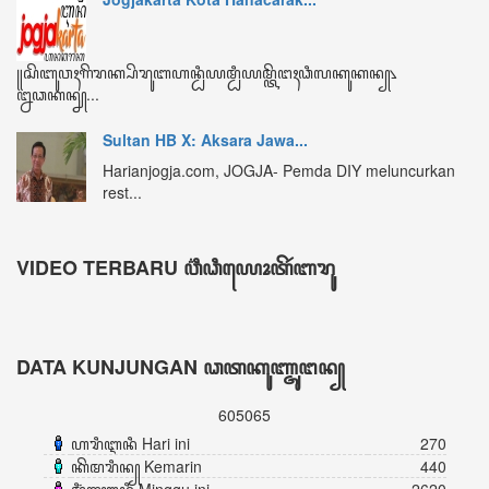
ꦏꦼꦩꦫꦶꦤ꧀ Kemarin
440
ꦩꦶꦁꦒꦸꦆꦤꦶ Minggu ini
2620
ꦧꦸꦭꦤ꧀ꦆꦤꦶ Bulan ini
3708
ꦏꦼꦱꦼꦭꦸꦫꦸꦲꦤ꧀ Keseluruhan
605065