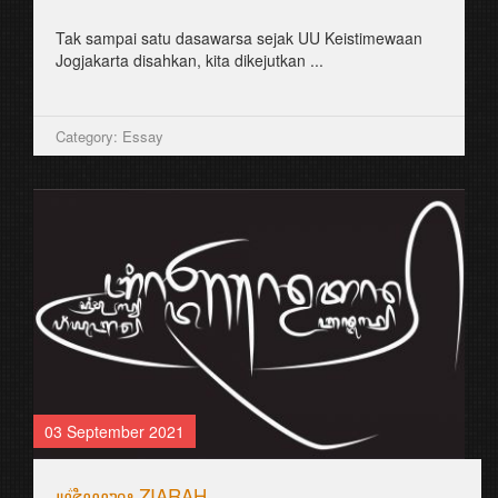
Tak sampai satu dasawarsa sejak UU Keistimewaan
Jogjakarta disahkan, kita dikejutkan ...
Category: Essay
03 September 2021
꧋ꦗ꦳ꦶꦪꦫꦃ ZIARAH