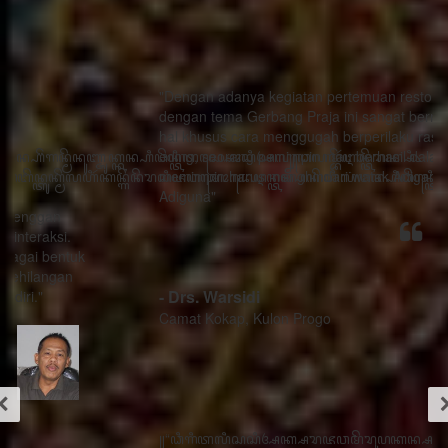
"Dengan adanya kegiatan pertemuan restorasi sosial
dengan tema Gerbang Praja ini sangat bermanfaat ada
hal khusus cara menggugah berperilaku rasa sithik
eding, seorang pemimpin mau berhasil dalam
memimpin harus menghindari watak Adigang Adigung
Adiguna"
- Drs. Warsidi
Camat Kokap, Kulon Progo
꧋“ꦣꦶꦒꦶꦠꦭꦶꦱꦱꦶꦄꦏ꧀ꦱꦫꦗꦮꦩꦼꦫꦸꦥꦏꦤ꧀ꦱꦭꦃꦱꦠꦸꦱ꧀ꦠꦤ꧀ꦝꦶꦁꦥꦺꦴꦱꦶꦠꦶꦪꦺꦴ