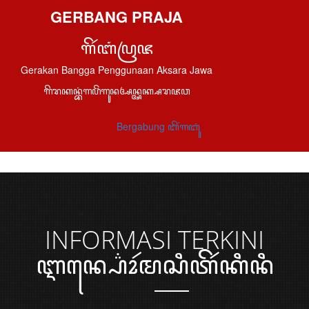
GERBANG PRAJA
ꦒꦼꦂꦧꦁꦥꦿꦗ
Gerakan Bangga Penggunaan Aksara Jawa
ꦒꦼꦫꦏꦤ꧀ꦧꦁꦒꦥꦼꦁꦒꦸꦤꦄꦤ꧀ꦄꦏ꧀ꦱꦫꦗꦮ
Bergabung ꦧꦼꦂꦒꦧꦸꦁ
INFORMASI
TERKINI
ꦆꦤ꧀ꦥ꦳ꦺꦴꦂꦩꦱꦶꦠꦼꦂꦏꦶꦤꦶ