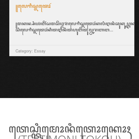
꧋ꦭꦺꦒꦶꦱ꧀ꦭꦠꦺꦴꦂ
꧋ꦩꦏꦤ꧀ꦱꦶꦪꦁꦧꦼꦂꦱꦩꦱꦼꦎꦫꦁꦭꦺꦒꦶꦱ꧀ꦭꦠꦺꦴꦂꦏꦭꦶꦆꦤꦶꦕꦸꦏꦸꦥ꧀ꦆꦤ꧀ꦱ꧀ꦥ
ꦱꦶꦭꦺꦒꦶꦱ꧀ꦭꦠꦺꦴꦂꦏꦶꦠꦆꦤꦶꦠꦲꦸꦧꦼꦠꦸꦭ꧀ꦕꦫꦚꦧ...
Category: Essay
ꦠꦺꦱ꧀ꦠꦶꦩꦺꦴꦤꦶꦠꦺꦴꦏꦺꦴꦃ