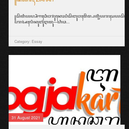
꧋ꦱꦼꦠꦶꦪꦥ꧀ꦱꦶꦁꦒꦃꦣꦶꦮꦫꦸꦁꦏꦺꦴꦥꦶꦱꦼꦧꦸꦮꦃꦠꦼꦩ꧀ꦥꦠ꧀ꦗ꦳ꦶꦪꦫꦃꦱ
ꦥꦫꦄꦃꦭꦶꦏꦸꦧꦸꦂꦆꦠꦸ—ꦲꦶꦣ...
Category: Essay
31 August 2021