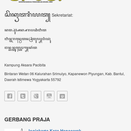
Jogjakarta Kota Hanacarak...
꧋ꦱꦼꦧꦸꦮꦃꦒꦼꦫꦏ꧀ꦥꦼꦫꦸꦧꦲꦤ꧀ꦝꦶꦪꦩ꧀ꦝꦶꦪꦩ꧀ꦠꦼꦔꦃꦣꦶꦭꦏꦸꦏꦤ꧀꧈
ꦊꦣꦏꦤ꧀ꦚ...
Sultan HB X: Aksara Jawa...
Harianjogja.com, JOGJA- Pemda DIY meluncurkan
rest...
VIDEO TERBARU ꦮ꦳ꦶꦣꦶꦪꦺꦴꦠꦼꦂꦧꦫꦸ
DATA KUNJUNGAN ꦣꦠꦏꦸꦚ꧀ꦗꦸꦔꦤ꧀
605065
ꦲꦫꦶꦆꦤꦶ Hari ini
270