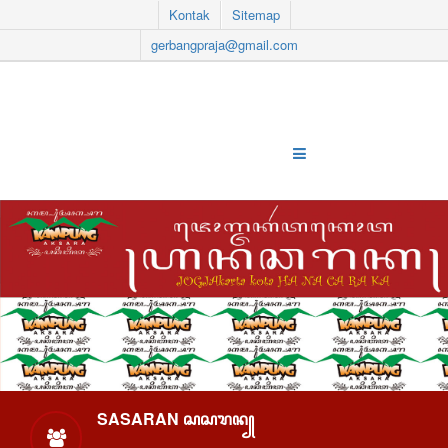
Kontak
Sitemap
gerbangpraja@gmail.com
SASARAN ꦱꦱꦫꦤ꧀