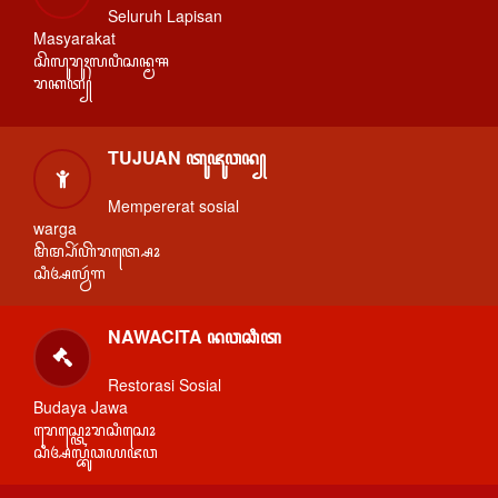
Seluruh Lapisan
Masyarakat
ꦱꦼꦭꦸꦫꦸꦃꦭꦥꦶꦱꦤ꧀ꦩꦯ
ꦫꦏꦠ꧀
TUJUAN ꦠꦸꦗꦸꦮꦤ꧀
Mempererat sosial
warga
ꦩꦼꦩ꧀ꦥꦼꦂꦲꦼꦫꦠ꧀ꦱꦺꦴ
ꦱꦶꦄꦭ꧀ꦮꦂꦒ
NAWACITA ꦤꦮꦕꦶꦠ
Restorasi Sosial
Budaya Jawa
ꦫꦺꦱ꧀ꦠꦺꦴꦫꦱꦶꦱꦺꦴ
ꦱꦶꦄꦭ꧀ꦧꦸꦣꦪꦗꦮ