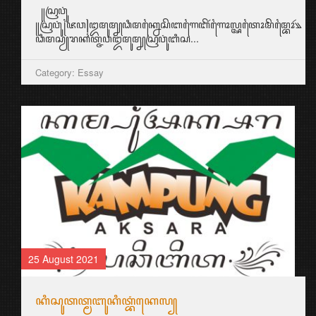
꧋ꦱꦿꦮꦸꦁ
꧋ꦱꦿꦮꦸꦁ꧌ꦗꦮ꧍ꦈꦩꦸꦩ꧀ꦚꦣꦶꦩꦏ꧀ꦤꦻꦱꦼꦧꦒꦻꦧꦼꦂꦒꦻꦴꦭ꧀ꦄꦠꦻꦴꦩꦼꦩ꧀ꦧꦻꦴꦂ꧉
ꦣꦶꦩꦱꦾꦫꦏꦠ꧀ꦗꦮꦈꦩꦸꦩ꧀ꦚꦱꦿꦮꦸꦁꦧꦶꦱ...
Category: Essay
25 August 2021
ꦏꦶꦱꦸꦠꦠ꧀ꦩꦧꦸꦏꦶꦠ꧀ꦧꦁꦏꦺꦭ꧀