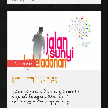
30 August 2021
꧋ꦤꦱꦶꦒꦺꦴꦫꦺꦁꦩꦸꦭ꧀ꦠꦶꦏꦸꦭ꧀ꦠꦸꦂ
꧋ꦱꦶꦪꦥꦱꦶꦃꦪꦁꦠꦏ꧀ꦥꦼꦂꦤꦃꦩꦏꦤ꧀ꦤꦱꦶꦒꦺꦴꦫꦺꦁ?!
ꦧꦃꦏꦤ꧀ꦱꦼꦏꦼꦭꦱ꧀ꦎꦧꦩ (Obama)꧈
ꦥꦿꦺꦱꦶꦣꦺꦤ꧀ꦄꦩꦺꦫꦶꦏꦆꦠꦸꦱꦸꦏꦣꦼꦔꦤ꧀ꦤ...