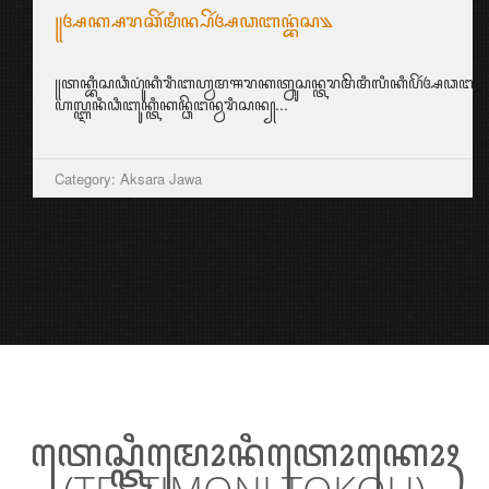
꧋ꦄꦏ꧀ꦱꦫꦕꦼꦂꦩꦶꦤ꧀ꦥꦼꦂꦄꦣꦧꦤ꧀ꦧꦁꦱ꧉
꧋ꦠꦏ꧀ꦧꦶꦱꦣꦶꦥꦸꦁꦏꦶꦫꦶꦧꦲ꧀ꦮꦩꦯꦫꦏꦠ꧀ꦤꦸꦱꦤ꧀ꦠꦫꦩꦼꦩꦶꦭꦶꦏꦶꦥꦼꦂꦄꦣꦧꦤ꧀ꦠꦶ
ꦲꦭ꧀ꦆꦤꦶꦣꦶꦧꦸꦏ꧀ꦠꦶꦏꦤ꧀ꦣꦼꦔꦤ꧀ꦮꦫꦶꦱꦤ꧀...
Category: Aksara Jawa
ꦠꦺꦱ꧀ꦠꦶꦩꦺꦴꦤꦶꦠꦺꦴꦏꦺꦴꦃ