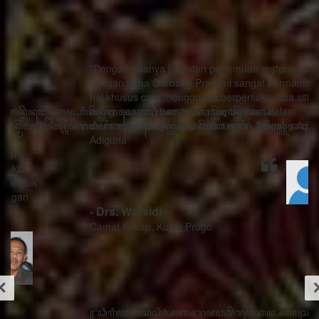
"Dengan adanya kegiatan pertemuan restorasi sosial
dengan tema Gerbang Praja ini sangat bermanfaat ada
hal khusus cara menggugah berperilaku rasa sithik
eding, seorang pemimpin mau berhasil dalam
memimpin harus menghindari watak Adigang Adigung
Adiguna"
- Drs. Warsidi
Camat Kokap, Kulon Progo
꧋“ꦣꦶꦒꦶꦠꦭꦶꦱꦱꦶꦄꦏ꧀ꦱꦫꦗꦮꦩꦼꦫꦸꦥꦏꦤ꧀ꦱꦭꦃꦱꦠꦸꦱ꧀ꦠꦤ꧀ꦝꦶꦁꦥꦺꦴꦱꦶꦠꦶꦪꦺꦴ