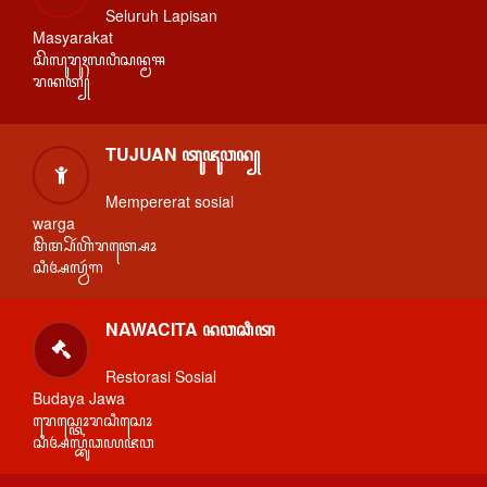
Seluruh Lapisan
Masyarakat
ꦱꦼꦭꦸꦫꦸꦃꦭꦥꦶꦱꦤ꧀ꦩꦯ
ꦫꦏꦠ꧀
TUJUAN ꦠꦸꦗꦸꦮꦤ꧀
Mempererat sosial
warga
ꦩꦼꦩ꧀ꦥꦼꦂꦲꦼꦫꦠ꧀ꦱꦺꦴ
ꦱꦶꦄꦭ꧀ꦮꦂꦒ
NAWACITA ꦤꦮꦕꦶꦠ
Restorasi Sosial
Budaya Jawa
ꦫꦺꦱ꧀ꦠꦺꦴꦫꦱꦶꦱꦺꦴ
ꦱꦶꦄꦭ꧀ꦧꦸꦣꦪꦗꦮ