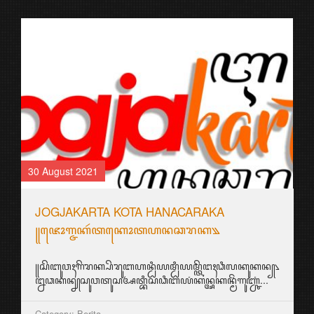
30 August 2021
JOGJAKARTA KOTA HANACARAKA
꧋ꦗꦺꦴꦒ꧀ꦗꦏꦂꦠꦏꦺꦴꦠꦲꦤꦕꦫꦏ꧉
꧋ꦱꦼꦧꦸꦮꦃꦒꦼꦫꦏ꧀ꦥꦼꦫꦸꦧꦲꦤ꧀ꦝꦶꦪꦩ꧀ꦝꦶꦪꦩ꧀ꦠꦼꦔꦃꦣꦶꦭꦏꦸꦏꦤ꧀꧈
ꦊꦣꦏꦤ꧀ꦚꦱꦸꦮꦠꦸꦱꦄꦠ꧀ꦧꦶꦱꦣꦶꦧꦪꦁꦏꦤ꧀ꦄꦏꦤ꧀ꦩꦼꦁꦒꦸꦚ꧀ꦕꦁ...
Category: Berita