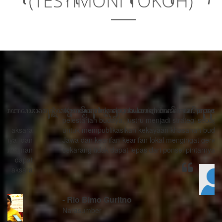
(TESTIMONI TOKOH)
“Kemajuan teknologi bukanlah musuh dari proses
pelestarian budaya, justru menjadi strategi sebagai alat
untuk mempublikasikan kekayaan khasanah budaya
Jawa dan kearifan-kearifan lokal mengingat generasi
sekarang tidak dapat lepas dari ponsel pintarnya.”
- Rio Bimo Guritno
Narasumber