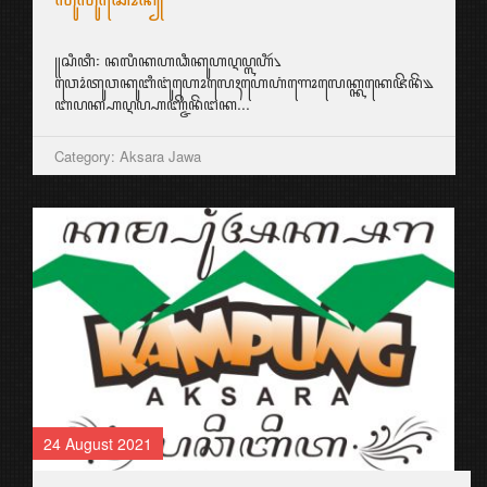
꧋ꦱꦶꦠꦶ꧇ ꦤꦭꦶꦏꦲꦣꦶꦏꦸꦲꦉꦥ꧀ꦭꦲꦶꦂ꧈
ꦮꦺꦴꦁꦠꦸꦮꦏꦸꦧꦶꦔꦸꦁꦲꦺꦴꦭꦺꦃꦲꦺꦲꦁꦒꦺꦴꦭꦺꦏ꧀ꦏꦏꦺꦗꦼꦤꦼꦁ꧉
ꦧꦥꦏ꧀ꦲꦉꦥ꧀ꦲꦚ꧀ꦗꦼꦤꦼꦁꦔꦏ...
Category: Aksara Jawa
24 August 2021