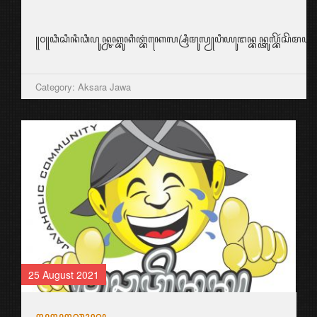
꧋꧐꧋ꦣꦶꦱꦶꦤꦶꦣꦶꦥꦸꦤ꧀ꦕꦏ꧀ꦧꦸꦏꦶꦠ꧀ꦧꦁꦏꦺꦭ꧀ꦱꦿꦶꦩꦸꦭꦾꦥꦶꦪꦸꦔꦤ꧀ꦧꦤ꧀ꦠꦸꦭ꧀ꦧꦼꦂꦱ
Category: Aksara Jawa
25 August 2021
ꦭꦸꦭꦸꦕꦺꦴꦤ꧀