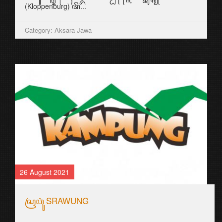
(Kloppenburg) ꦠꦼ...
Category: Aksara Jawa
26 August 2021
ꦱꦿꦮꦸꦁ SRAWUNG