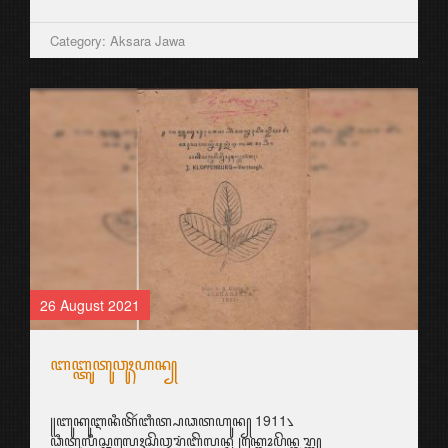
Category: Aksara Jawa
26 August 2021
ꦧꦧ꧀ꦠꦸꦠꦸꦮꦸꦃꦲꦤ꧀
꧋ꦧꦸꦏꦸꦆꦤꦶꦠꦼꦂꦧꦶꦠ꧀ꦥꦣꦠꦲꦸꦤ꧀ 1911꧈
ꦣꦶꦠꦸꦭꦶꦱ꧀ꦎꦭꦺꦃꦱꦼꦎꦫꦁꦧꦼꦭꦤ꧀ꦝ ꧊ꦏ꧀ꦭꦺꦴꦥꦼꦤ꧀ꦧꦸꦫ꧀ꦒ꧀