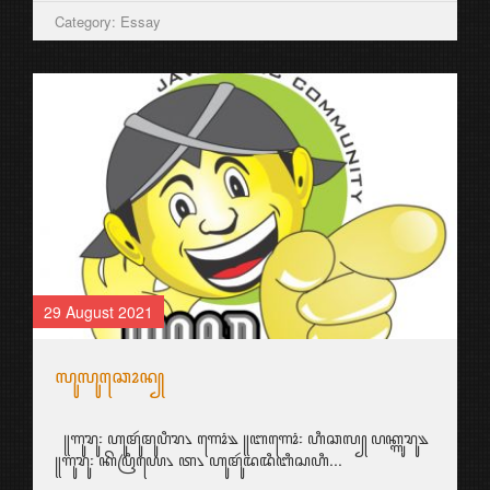
Category: Essay
29 August 2021
ꦭꦸꦭꦸꦕꦺꦴꦤ꧀
꧋ꦒꦸꦫꦸ꧇ ꦲꦸꦩꦸꦂꦩꦸꦥꦶꦫ꧈ ꦒꦺꦴꦁ꧉ ꧋ꦧꦒꦺꦴꦁ꧇ ꦲꦶꦕꦭ꧀ ꦥꦏ꧀ꦒꦸꦫꦸ꧉
꧋ꦒꦸꦫꦸ꧇ ꦏꦼꦥꦿꦶꦪꦺ꧈ ꦠ꧈ ꦲꦸꦩꦸꦂꦢꦢꦶꦧꦶꦱꦲꦶ...