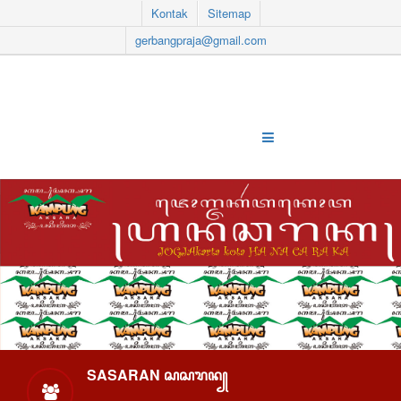
Kontak
Sitemap
gerbangpraja@gmail.com
SASARAN ꦱꦱꦫꦤ꧀