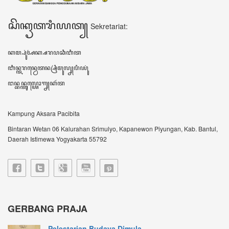
Pelestarian Budaya Dimula...
JOGJA – Upaya pelestarian budaya Jawa terus
dilaku...
Gerbang Praja Bumikan Bah...
IBTimes.ID-Yogyakarta-Gerbang Praja singkatan
dari...
VIDEO TERBARU ꦮ꦳ꦶꦣꦶꦪꦺꦴꦠꦼꦂꦧꦫꦸ