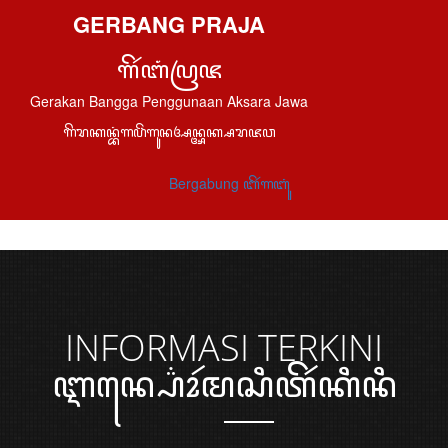
GERBANG PRAJA
ꦒꦼꦂꦧꦁꦥꦿꦗ
Gerakan Bangga Penggunaan Aksara Jawa
ꦒꦼꦫꦏꦤ꧀ꦧꦁꦒꦥꦼꦁꦒꦸꦤꦄꦤ꧀ꦄꦏ꧀ꦱꦫꦗꦮ
Bergabung ꦧꦼꦂꦒꦧꦸꦁ
INFORMASI
TERKINI
ꦆꦤ꧀ꦥ꦳ꦺꦴꦂꦩꦱꦶꦠꦼꦂꦏꦶꦤꦶ