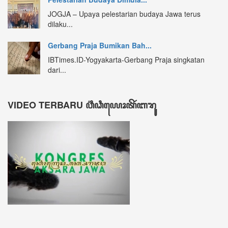
DATA KUNJUNGAN ꦣꦠꦏꦸꦚ꧀ꦗꦸꦔꦤ꧀
605122
ꦲꦫꦶꦆꦤꦶ Hari ini
327
ꦏꦼꦩꦫꦶꦤ꧀ Kemarin
440
ꦩꦶꦁꦒꦸꦆꦤꦶ Minggu ini
2677
ꦧꦸꦭꦤ꧀ꦆꦤꦶ Bulan ini
3765
ꦏꦼꦱꦼꦭꦸꦫꦸꦲꦤ꧀ Keseluruhan
605122