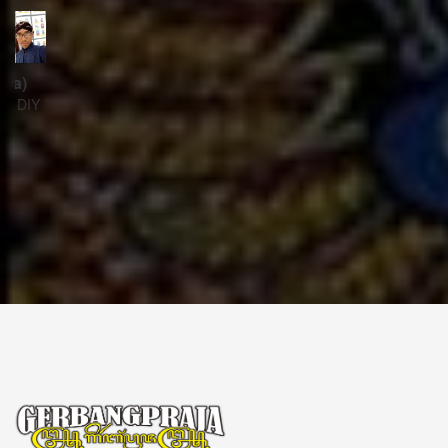
ꦱꦼꦏꦽꦠꦫꦶꦪꦠ꧀
Sekretariat:
ꦏꦩ꧀ꦥꦸꦁꦄꦏ꧀ꦱꦫꦥꦕꦶꦧꦶꦠ
ꦧꦶꦤ꧀ꦠꦫꦤ꧀ꦮꦺꦠꦤ꧀ꦱꦿꦶꦩꦸꦭ꧀ꦚꦥꦶꦪꦸꦁ
ꦔꦤ꧀ꦧꦤ꧀ꦠꦸꦭ꧀ꦪꦺꦴꦒ꧀ꦚꦏꦂꦠ
Kampung Aksara Pacibita
Bintaran Wetan 06 Kalurahan Srimulyo, Kapanewon Piyungan, Kab. Bantul,
Daerah Istimewa Yogyakarta 55792
GERBANG PRAJA