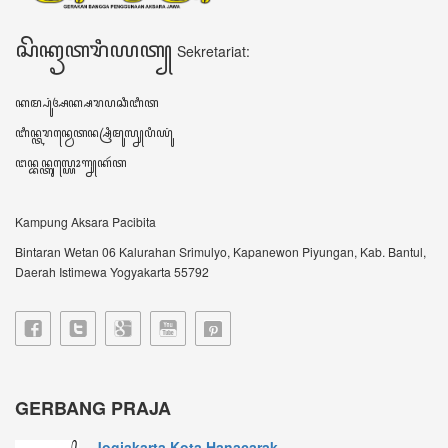
Jogjakarta Kota Hanacarak...
꧋ꦱꦼꦧꦸꦮꦃꦒꦼꦫꦏ꧀ꦥꦼꦫꦸꦧꦲꦤ꧀ꦝꦶꦪꦩ꧀ꦝꦶꦪꦩ꧀ꦠꦼꦔꦃꦣꦶꦭꦏꦸꦏꦤ꧀꧈
ꦊꦣꦏꦤ꧀ꦚ...
Sultan HB X: Aksara Jawa...
Harianjogja.com, JOGJA- Pemda DIY meluncurkan
rest...
VIDEO TERBARU ꦮ꦳ꦶꦣꦶꦪꦺꦴꦠꦼꦂꦧꦫꦸ
DATA KUNJUNGAN ꦣꦠꦏꦸꦚ꧀ꦗꦸꦔꦤ꧀
604692
ꦲꦫꦶꦆꦤꦶ Hari ini
337