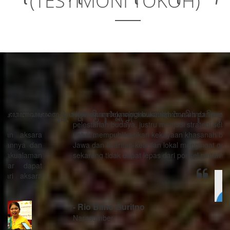
(TESTIMONI TOKOH)
“Kemajuan teknologi bukanlah musuh dari proses
pelestarian budaya, justru menjadi strategi sebagai alat
untuk mempublikasikan kekayaan khasanah budaya
Jawa dan kearifan-kearifan lokal mengingat generasi
sekarang tidak dapat lepas dari ponsel pintarnya.”
- Rio Bimo Guritno
Narasumber