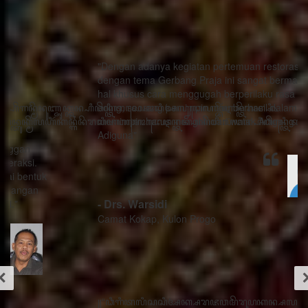
"Dengan adanya kegiatan pertemuan restorasi sosial
dengan tema Gerbang Praja ini sangat bermanfaat ada
hal khusus cara menggugah berperilaku rasa sithik
eding, seorang pemimpin mau berhasil dalam
memimpin harus menghindari watak Adigang Adigung
Adiguna"
- Drs. Warsidi
Camat Kokap, Kulon Progo
꧋“ꦣꦶꦒꦶꦠꦭꦶꦱꦱꦶꦄꦏ꧀ꦱꦫꦗꦮꦩꦼꦫꦸꦥꦏꦤ꧀ꦱꦭꦃꦱꦠꦸꦱ꧀ꦠꦤ꧀ꦝꦶꦁꦥꦺꦴꦱꦶꦠꦶꦪꦺꦴ