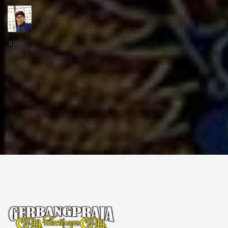
ꦱꦼꦏꦽꦠꦫꦶꦪꦠ꧀
Sekretariat:
ꦏꦩ꧀ꦥꦸꦁꦄꦏ꧀ꦱꦫꦥꦕꦶꦧꦶꦠ
ꦧꦶꦤ꧀ꦠꦫꦤ꧀ꦮꦺꦠꦤ꧀ꦱꦿꦶꦩꦸꦭ꧀ꦚꦥꦶꦪꦸꦁ
ꦔꦤ꧀ꦧꦤ꧀ꦠꦸꦭ꧀ꦪꦺꦴꦒ꧀ꦚꦏꦂꦠ
Kampung Aksara Pacibita
Bintaran Wetan 06 Kalurahan Srimulyo, Kapanewon Piyungan, Kab. Bantul,
Daerah Istimewa Yogyakarta 55792
GERBANG PRAJA