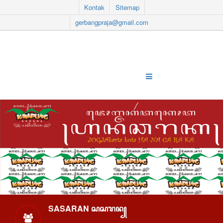
Kontak
Sitemap
gerbangpraja@gmail.com
SASARAN ꦱꦱꦫꦤ꧀