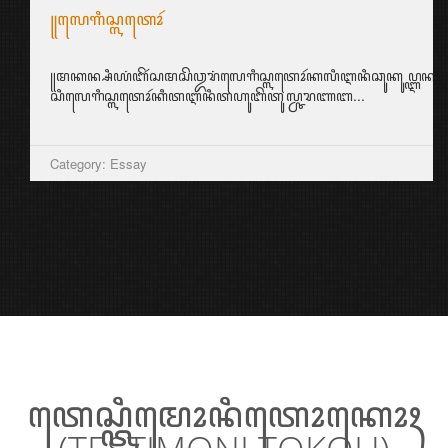
꧋ꦭꦺꦒꦶꦱ꧀ꦭꦠꦺꦴꦂ
꧋ꦩꦏꦤ꧀ꦱꦶꦪꦁꦧꦼꦂꦱꦩꦱꦼꦎꦫꦁꦭꦺꦒꦶꦱ꧀ꦭꦠꦺꦴꦂꦏꦭꦶꦆꦤꦶꦕꦸꦏꦸꦥ꧀ꦆꦤ꧀ꦱ꧀ꦥ
ꦱꦶꦭꦺꦒꦶꦱ꧀ꦭꦠꦺꦴꦂꦏꦶꦠꦆꦤꦶꦠꦲꦸꦧꦼꦠꦸꦭ꧀ꦕꦫꦚꦧ...
Category: Essay
ꦠꦺꦱ꧀ꦠꦶꦩꦺꦴꦤꦶꦠꦺꦴꦏꦺꦴꦃ