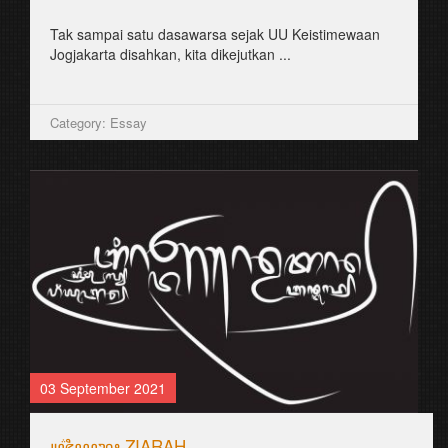
Tak sampai satu dasawarsa sejak UU Keistimewaan
Jogjakarta disahkan, kita dikejutkan ...
Category: Essay
03 September 2021
꧋ꦗ꦳ꦶꦪꦫꦃ ZIARAH