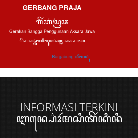
GERBANG PRAJA
ꦒꦼꦂꦧꦁꦥꦿꦗ
Gerakan Bangga Penggunaan Aksara Jawa
ꦒꦼꦫꦏꦤ꧀ꦧꦁꦒꦥꦼꦁꦒꦸꦤꦄꦤ꧀ꦄꦏ꧀ꦱꦫꦗꦮ
Bergabung ꦧꦼꦂꦒꦧꦸꦁ
INFORMASI
TERKINI
ꦆꦤ꧀ꦥ꦳ꦺꦴꦂꦩꦱꦶꦠꦼꦂꦏꦶꦤꦶ