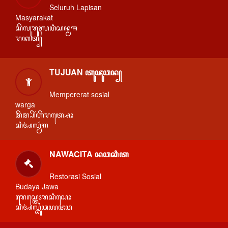
Seluruh Lapisan
Masyarakat
ꦱꦼꦭꦸꦫꦸꦃꦭꦥꦶꦱꦤ꧀ꦩꦯ
ꦫꦏꦠ꧀
TUJUAN ꦠꦸꦗꦸꦮꦤ꧀
Mempererat sosial
warga
ꦩꦼꦩ꧀ꦥꦼꦂꦲꦼꦫꦠ꧀ꦱꦺꦴ
ꦱꦶꦄꦭ꧀ꦮꦂꦒ
NAWACITA ꦤꦮꦕꦶꦠ
Restorasi Sosial
Budaya Jawa
ꦫꦺꦱ꧀ꦠꦺꦴꦫꦱꦶꦱꦺꦴ
ꦱꦶꦄꦭ꧀ꦧꦸꦣꦪꦗꦮ