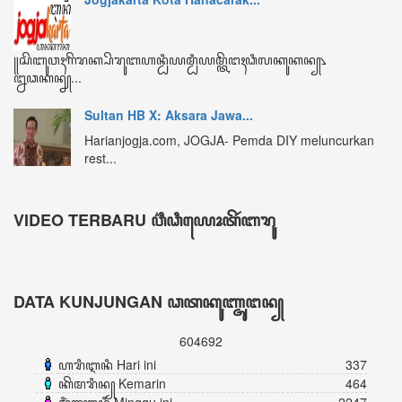
ꦏꦼꦩꦫꦶꦤ꧀ Kemarin
464
ꦩꦶꦁꦒꦸꦆꦤꦶ Minggu ini
2247
ꦧꦸꦭꦤ꧀ꦆꦤꦶ Bulan ini
3335
ꦏꦼꦱꦼꦭꦸꦫꦸꦲꦤ꧀ Keseluruhan
604692