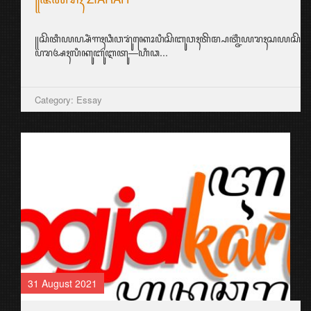
꧋ꦱꦼꦠꦶꦪꦥ꧀ꦱꦶꦁꦒꦃꦣꦶꦮꦫꦸꦁꦏꦺꦴꦥꦶꦱꦼꦧꦸꦮꦃꦠꦼꦩ꧀ꦥꦠ꧀ꦗ꦳ꦶꦪꦫꦃꦱ
ꦥꦫꦄꦃꦭꦶꦏꦸꦧꦸꦂꦆꦠꦸ—ꦲꦶꦣ...
Category: Essay
31 August 2021