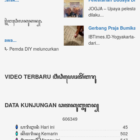
DATA KUNJUNGAN ꦣꦠꦏꦸꦚ꧀ꦗꦸꦔꦤ꧀
606349
ꦲꦫꦶꦆꦤꦶ Hari ini
45
ꦏꦼꦩꦫꦶꦤ꧀ Kemarin
502
ꦩꦶꦁꦒꦸꦆꦤꦶ Minggu ini
547
ꦧꦸꦭꦤ꧀ꦆꦤꦶ Bulan ini
4992
ꦏꦼꦱꦼꦭꦸꦫꦸꦲꦤ꧀ Keseluruhan
606349