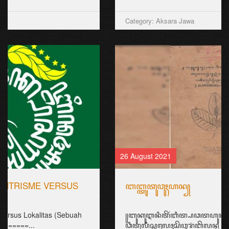
Category: Aksara Jawa
26 August 2021
ꦧꦧ꧀ꦠꦸꦠꦸꦮꦸꦃꦲꦤ꧀
꧋ꦧꦸꦏꦸꦆꦤꦶꦠꦼꦂꦧꦶꦠ꧀ꦥꦣꦠꦲꦸꦤ꧀ 1911꧈
ꦣꦶꦠꦸꦭꦶꦱ꧀ꦎꦭꦺꦃꦱꦼꦎꦫꦁꦧꦼꦭꦤ꧀ꦝ ꧊ꦏ꧀ꦭꦺꦴꦥꦼꦤ꧀ꦧꦸꦫ꧀ꦒ꧀