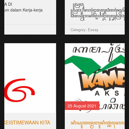
꧋ꦱꦿꦮꦸꦁ
꧋ꦱꦿꦮꦸꦁ꧌ꦗꦮ꧍ꦈꦩꦸꦩ꧀ꦚꦣꦶꦩꦏ꧀ꦤꦻꦱꦼꦧꦒꦻꦧꦼꦂꦒꦻꦴꦭ꧀ꦄꦠꦻꦴꦩꦼꦩ꧀ꦧꦻꦴꦂ꧉
ꦣꦶꦩꦱꦾꦫꦏꦠ꧀ꦗꦮꦈꦩꦸꦩ꧀ꦚꦱꦿꦮꦸꦁꦧꦶꦱ...
Category: Essay
25 August 2021
ꦏꦶꦱꦸꦠꦠ꧀ꦩꦧꦸꦏꦶꦠ꧀ꦧꦁꦏꦺꦭ꧀