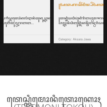
꧋ꦄꦏ꧀ꦱꦫꦕꦼꦂꦩꦶꦤ꧀ꦥꦼꦂꦄꦣꦧꦤ꧀ꦧꦁꦱ꧉
꧋ꦠꦏ꧀ꦧꦶꦱꦣꦶꦥꦸꦁꦏꦶꦫꦶꦧꦲ꧀ꦮꦩꦯꦫꦏꦠ꧀ꦤꦸꦱꦤ꧀ꦠꦫꦩꦼꦩꦶꦭꦶꦏꦶꦥꦼꦂꦄꦣꦧꦤ꧀ꦠꦶ
ꦲꦭ꧀ꦆꦤꦶꦣꦶꦧꦸꦏ꧀ꦠꦶꦏꦤ꧀ꦣꦼꦔꦤ꧀ꦮꦫꦶꦱꦤ꧀...
Category: Aksara Jawa
ꦠꦺꦱ꧀ꦠꦶꦩꦺꦴꦤꦶꦠꦺꦴꦏꦺꦴꦃ