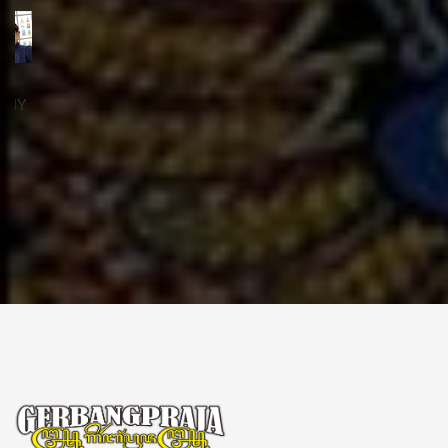
ꦱꦼꦏꦽꦠꦫꦶꦪꦠ꧀
Sekretariat:
ꦏꦩ꧀ꦥꦸꦁꦄꦏ꧀ꦱꦫꦥꦕꦶꦧꦶꦠ
ꦧꦶꦤ꧀ꦠꦫꦤ꧀ꦮꦺꦠꦤ꧀ꦱꦿꦶꦩꦸꦭ꧀ꦚꦥꦶꦪꦸꦁ
ꦔꦤ꧀ꦧꦤ꧀ꦠꦸꦭ꧀ꦪꦺꦴꦒ꧀ꦚꦏꦂꦠ
Kampung Aksara Pacibita
Bintaran Wetan 06 Kalurahan Srimulyo, Kapanewon Piyungan, Kab. Bantul,
Daerah Istimewa Yogyakarta 55792
GERBANG PRAJA