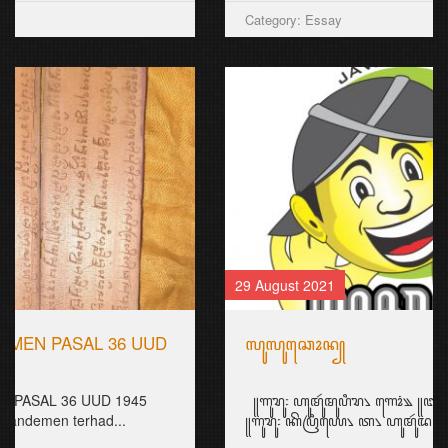
Category: Essay
29 August 2021
ꦭꦸꦭꦸꦕꦺꦴꦤ꧀
꧋ꦒꦸꦫꦸ꧇ ꦲꦸꦩꦸꦂꦩꦸꦥꦶꦫ꧈ ꦒꦺꦴꦁ꧉ ꧋ꦧꦒꦺꦴꦁ꧇ ꦲꦶꦕꦭ꧀ ꦥꦏ꧀ꦒꦸꦫꦸ꧉
꧋ꦒꦸꦫꦸ꧇ ꦏꦼꦥꦿꦶꦪꦺ꧈ ꦠ꧈ ꦲꦸꦩꦸꦂꦢꦢꦶꦧꦶꦱꦲꦶ...