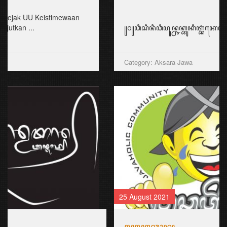
꧋꧐꧋ꦣꦶꦱꦶꦤꦶꦣꦶꦥꦸꦤ꧀ꦕꦏ꧀ꦧꦸꦏꦶꦠ꧀ꦧꦁꦏꦺꦭ꧀ꦱꦿꦶꦩꦸꦭꦾꦥꦶꦪꦸꦔꦤ꧀ꦧꦤ꧀ꦠꦸꦭ꧀ꦧꦼꦂꦱ
Category: Aksara Jawa
25 August 2021
ꦭꦸꦭꦸꦕꦺꦴꦤ꧀