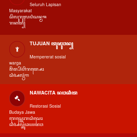
Seluruh Lapisan
Masyarakat
ꦱꦼꦭꦸꦫꦸꦃꦭꦥꦶꦱꦤ꧀ꦩꦯ
ꦫꦏꦠ꧀
TUJUAN ꦠꦸꦗꦸꦮꦤ꧀
Mempererat sosial
warga
ꦩꦼꦩ꧀ꦥꦼꦂꦲꦼꦫꦠ꧀ꦱꦺꦴ
ꦱꦶꦄꦭ꧀ꦮꦂꦒ
NAWACITA ꦤꦮꦕꦶꦠ
Restorasi Sosial
Budaya Jawa
ꦫꦺꦱ꧀ꦠꦺꦴꦫꦱꦶꦱꦺꦴ
ꦱꦶꦄꦭ꧀ꦧꦸꦣꦪꦗꦮ