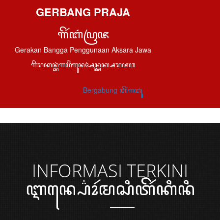
GERBANG PRAJA
ꦒꦼꦂꦧꦁꦥꦿꦗ
Gerakan Bangga Penggunaan Aksara Jawa
ꦒꦼꦫꦏꦤ꧀ꦧꦁꦒꦥꦼꦁꦒꦸꦤꦄꦤ꧀ꦄꦏ꧀ꦱꦫꦗꦮ
Bergabung ꦧꦼꦂꦒꦧꦸꦁ
INFORMASI
TERKINI
ꦆꦤ꧀ꦥ꦳ꦺꦴꦂꦩꦱꦶꦠꦼꦂꦏꦶꦤꦶ