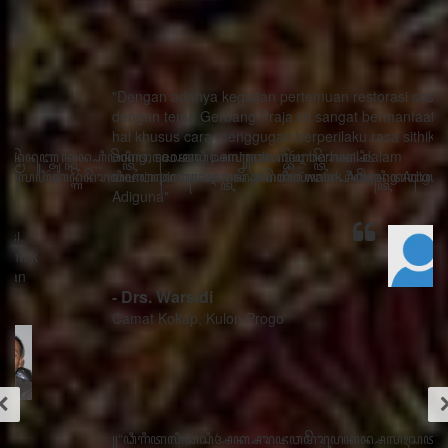
"Dengan adanya kegiatan pertemuan restorasi sosial
dengan tema Gerbang Praja ini sangat bermanfaat ada
hal khusus cara menggugah berperilaku rasa sithik
eding, seorang pemimpin mau berhasil dalam
memimpin harus menghindari watak Adigang Adigung
Adiguna"
- Drs. Warsidi
Camat Kokap, Kulon Progo
꧋“ꦣꦶꦒꦶꦠꦭꦶꦱꦱꦶꦄꦏ꧀ꦱꦫꦗꦮꦩꦼꦫꦸꦥꦏꦤ꧀ꦱꦭꦃꦱꦠꦸꦱ꧀ꦠꦤ꧀ꦝꦶꦁꦥꦺꦴꦱꦶꦠꦶꦪꦺꦴ