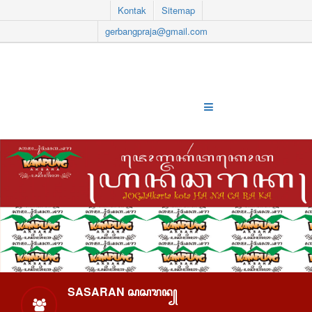
Kontak
Sitemap
gerbangpraja@gmail.com
SASARAN ꦱꦱꦫꦤ꧀