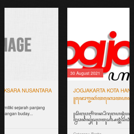
30 August 2021
JOGJAKARTA KOTA HANACARAKA
꧋ꦗꦺꦴꦒ꧀ꦗꦏꦂꦠꦏꦺꦴꦠꦲꦤꦕꦫꦏ꧉
꧋ꦱꦼꦧꦸꦮꦃꦒꦼꦫꦏ꧀ꦥꦼꦫꦸꦧꦲꦤ꧀ꦝꦶꦪꦩ꧀ꦝꦶꦪꦩ꧀ꦠꦼꦔꦃꦣꦶꦭꦏꦸꦏꦤ꧀꧈
ꦊꦣꦏꦤ꧀ꦚꦱꦸꦮꦠꦸꦱꦄꦠ꧀ꦧꦶꦱꦣꦶꦧꦪꦁꦏꦤ꧀ꦄꦏꦤ꧀ꦩꦼꦁꦒꦸꦚ꧀ꦕꦁ...
Category: Berita