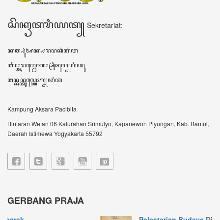
Pelestarian Budaya Dimula...
JOGJA – Upaya pelestarian budaya Jawa terus
dilaku...
Gerbang Praja Bumikan Bah...
IBTimes.ID-Yogyakarta-Gerbang Praja singkatan
dari...
VIDEO TERBARU ꦮ꦳ꦶꦣꦶꦪꦺꦴꦠꦼꦂꦧꦫꦸ