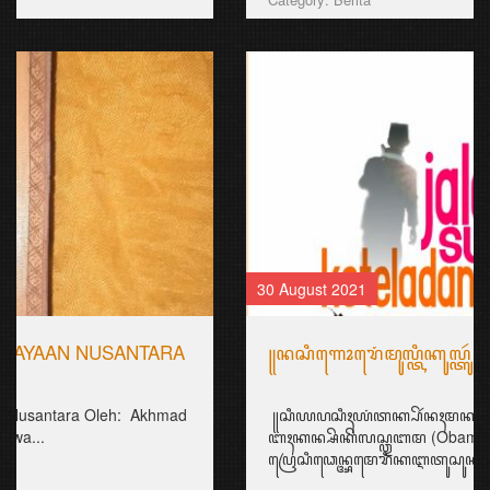
30 August 2021
꧋ꦤꦱꦶꦒꦺꦴꦫꦺꦁꦩꦸꦭ꧀ꦠꦶꦏꦸꦭ꧀ꦠꦸꦂ
꧋ꦱꦶꦪꦥꦱꦶꦃꦪꦁꦠꦏ꧀ꦥꦼꦂꦤꦃꦩꦏꦤ꧀ꦤꦱꦶꦒꦺꦴꦫꦺꦁ?!
ꦧꦃꦏꦤ꧀ꦱꦼꦏꦼꦭꦱ꧀ꦎꦧꦩ (Obama)꧈
ꦥꦿꦺꦱꦶꦣꦺꦤ꧀ꦄꦩꦺꦫꦶꦏꦆꦠꦸꦱꦸꦏꦣꦼꦔꦤ꧀ꦤ...