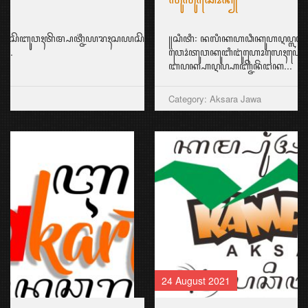
꧋ꦱꦶꦠꦶ꧇ ꦤꦭꦶꦏꦲꦣꦶꦏꦸꦲꦉꦥ꧀ꦭꦲꦶꦂ꧈
ꦮꦺꦴꦁꦠꦸꦮꦏꦸꦧꦶꦔꦸꦁꦲꦺꦴꦭꦺꦃꦲꦺꦲꦁꦒꦺꦴꦭꦺꦏ꧀ꦏꦏꦺꦗꦼꦤꦼꦁ꧉
ꦧꦥꦏ꧀ꦲꦉꦥ꧀ꦲꦚ꧀ꦗꦼꦤꦼꦁꦔꦏ...
Category: Aksara Jawa
24 August 2021