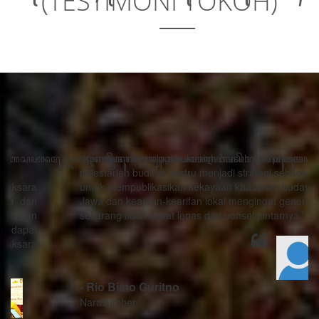
(TESTIMONI TOKOH)
“Kemajuan teknologi bukanlah musuh dari proses
pelestarian budaya, justru menjadi strategi sebagai alat
untuk mempublikasikan kekayaan khasanah budaya
Jawa dan kearifan-kearifan lokal mengingat generasi
sekarang tidak dapat lepas dari ponsel pintarnya.”
- Rio Bimo Guritno
Narasumber