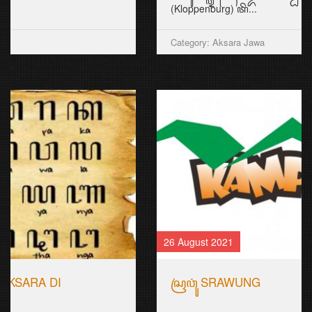
(Kloppenburg) ꦠꦼ...
Category: Aksara Jawa
26 August 2021
ꦱꦿꦮꦸꦁ SRAWUNG