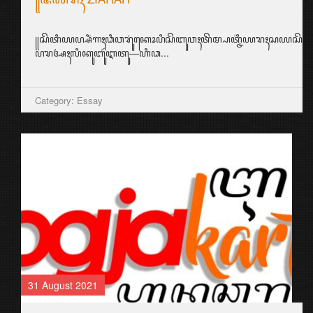
꧋ꦱꦼꦠꦶꦪꦥ꧀ꦱꦶꦁꦒꦃꦣꦶꦮꦫꦸꦁꦏꦺꦴꦥꦶꦱꦼꦧꦸꦮꦃꦠꦼꦩ꧀ꦥꦠ꧀ꦗ꦳ꦶꦪꦫꦃꦱ
ꦥꦫꦄꦃꦭꦶꦏꦸꦧꦸꦂꦆꦠꦸ—ꦲꦶꦣ...
Category: Essay
31 August 2021