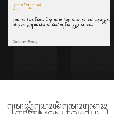
꧋ꦭꦺꦒꦶꦱ꧀ꦭꦠꦺꦴꦂ
꧋ꦩꦏꦤ꧀ꦱꦶꦪꦁꦧꦼꦂꦱꦩꦱꦼꦎꦫꦁꦭꦺꦒꦶꦱ꧀ꦭꦠꦺꦴꦂꦏꦭꦶꦆꦤꦶꦕꦸꦏꦸꦥ꧀ꦆꦤ꧀ꦱ꧀ꦥ
ꦱꦶꦭꦺꦒꦶꦱ꧀ꦭꦠꦺꦴꦂꦏꦶꦠꦆꦤꦶꦠꦲꦸꦧꦼꦠꦸꦭ꧀ꦕꦫꦚꦧ...
Category: Essay
ꦠꦺꦱ꧀ꦠꦶꦩꦺꦴꦤꦶꦠꦺꦴꦏꦺꦴꦃ