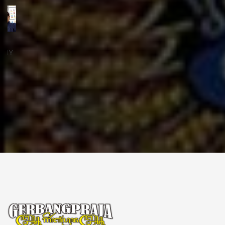
ꦱꦼꦏꦽꦠꦫꦶꦪꦠ꧀
Sekretariat:
ꦏꦩ꧀ꦥꦸꦁꦄꦏ꧀ꦱꦫꦥꦕꦶꦧꦶꦠ
ꦧꦶꦤ꧀ꦠꦫꦤ꧀ꦮꦺꦠꦤ꧀ꦱꦿꦶꦩꦸꦭ꧀ꦚꦥꦶꦪꦸꦁ
ꦔꦤ꧀ꦧꦤ꧀ꦠꦸꦭ꧀ꦪꦺꦴꦒ꧀ꦚꦏꦂꦠ
Kampung Aksara Pacibita
Bintaran Wetan 06 Kalurahan Srimulyo, Kapanewon Piyungan, Kab. Bantul,
Daerah Istimewa Yogyakarta 55792
GERBANG PRAJA