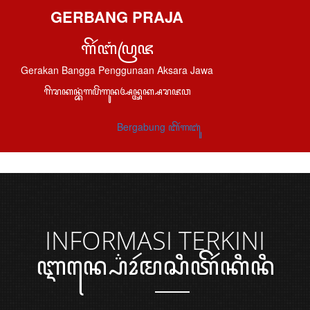
GERBANG PRAJA
ꦒꦼꦂꦧꦁꦥꦿꦗ
Gerakan Bangga Penggunaan Aksara Jawa
ꦒꦼꦫꦏꦤ꧀ꦧꦁꦒꦥꦼꦁꦒꦸꦤꦄꦤ꧀ꦄꦏ꧀ꦱꦫꦗꦮ
Bergabung ꦧꦼꦂꦒꦧꦸꦁ
INFORMASI
TERKINI
ꦆꦤ꧀ꦥ꦳ꦺꦴꦂꦩꦱꦶꦠꦼꦂꦏꦶꦤꦶ