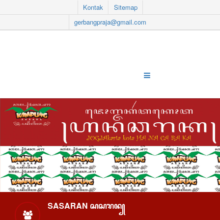
Kontak
Sitemap
gerbangpraja@gmail.com
SASARAN ꦱꦱꦫꦤ꧀