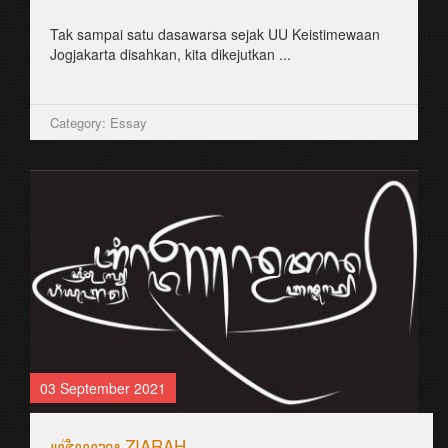
Tak sampai satu dasawarsa sejak UU Keistimewaan
Jogjakarta disahkan, kita dikejutkan ...
Category: Essay
03 September 2021
꧋ꦗ꦳ꦶꦪꦫꦃ ZIARAH