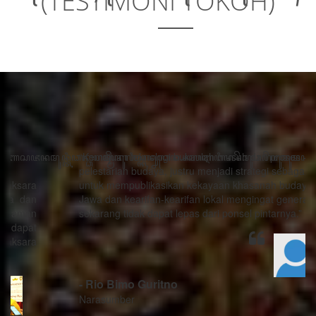
(TESTIMONI TOKOH)
“Kemajuan teknologi bukanlah musuh dari proses
pelestarian budaya, justru menjadi strategi sebagai alat
untuk mempublikasikan kekayaan khasanah budaya
Jawa dan kearifan-kearifan lokal mengingat generasi
sekarang tidak dapat lepas dari ponsel pintarnya.”
- Rio Bimo Guritno
Narasumber