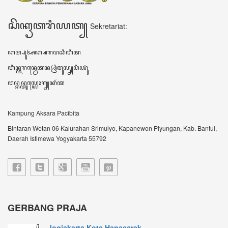
Jogjakarta Kota Hanacarak...
꧋ꦱꦼꦧꦸꦮꦃꦒꦼꦫꦏ꧀ꦥꦼꦫꦸꦧꦲꦤ꧀ꦝꦶꦪꦩ꧀ꦝꦶꦪꦩ꧀ꦠꦼꦔꦃꦣꦶꦭꦏꦸꦏꦤ꧀꧈
ꦊꦣꦏꦤ꧀ꦚ...
Sultan HB X: Aksara Jawa...
Harianjogja.com, JOGJA- Pemda DIY meluncurkan
rest...
VIDEO TERBARU ꦮ꦳ꦶꦣꦶꦪꦺꦴꦠꦼꦂꦧꦫꦸ
DATA KUNJUNGAN ꦣꦠꦏꦸꦚ꧀ꦗꦸꦔꦤ꧀
605378
ꦲꦫꦶꦆꦤꦶ Hari ini
59