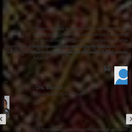
"Dengan adanya kegiatan pertemuan restorasi sosial
dengan tema Gerbang Praja ini sangat bermanfaat ada
hal khusus cara menggugah berperilaku rasa sithik
eding, seorang pemimpin mau berhasil dalam
memimpin harus menghindari watak Adigang Adigung
Adiguna"
- Drs. Warsidi
Camat Kokap, Kulon Progo
꧋“ꦣꦶꦒꦶꦠꦭꦶꦱꦱꦶꦄꦏ꧀ꦱꦫꦗꦮꦩꦼꦫꦸꦥꦏꦤ꧀ꦱꦭꦃꦱꦠꦸꦱ꧀ꦠꦤ꧀ꦝꦶꦁꦥꦺꦴꦱꦶꦠꦶꦪꦺꦴ