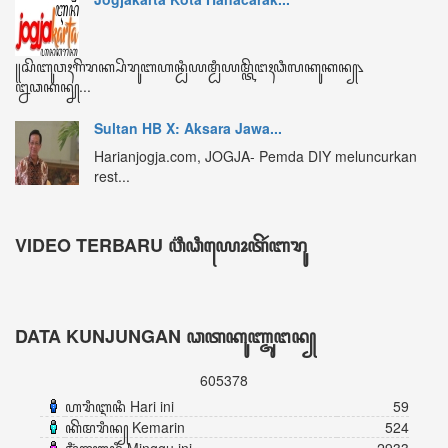
ꦏꦼꦩꦫꦶꦤ꧀ Kemarin
524
ꦩꦶꦁꦒꦸꦆꦤꦶ Minggu ini
2933
ꦧꦸꦭꦤ꧀ꦆꦤꦶ Bulan ini
4021
ꦏꦼꦱꦼꦭꦸꦫꦸꦲꦤ꧀ Keseluruhan
605378