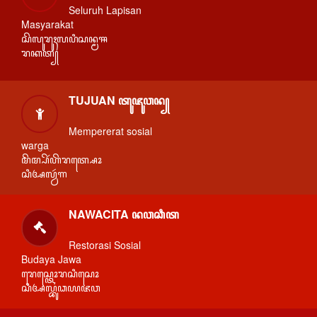
Seluruh Lapisan
Masyarakat
ꦱꦼꦭꦸꦫꦸꦃꦭꦥꦶꦱꦤ꧀ꦩꦯ
ꦫꦏꦠ꧀
TUJUAN ꦠꦸꦗꦸꦮꦤ꧀
Mempererat sosial
warga
ꦩꦼꦩ꧀ꦥꦼꦂꦲꦼꦫꦠ꧀ꦱꦺꦴ
ꦱꦶꦄꦭ꧀ꦮꦂꦒ
NAWACITA ꦤꦮꦕꦶꦠ
Restorasi Sosial
Budaya Jawa
ꦫꦺꦱ꧀ꦠꦺꦴꦫꦱꦶꦱꦺꦴ
ꦱꦶꦄꦭ꧀ꦧꦸꦣꦪꦗꦮ