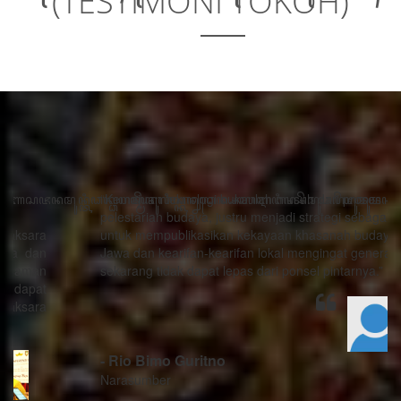
(TESTIMONI TOKOH)
“Kemajuan teknologi bukanlah musuh dari proses
pelestarian budaya, justru menjadi strategi sebagai alat
untuk mempublikasikan kekayaan khasanah budaya
Jawa dan kearifan-kearifan lokal mengingat generasi
sekarang tidak dapat lepas dari ponsel pintarnya.”
- Rio Bimo Guritno
Narasumber