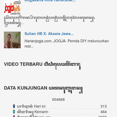
ꦏꦼꦩꦫꦶꦤ꧀ Kemarin
464
ꦩꦶꦁꦒꦸꦆꦤꦶ Minggu ini
2223
ꦧꦸꦭꦤ꧀ꦆꦤꦶ Bulan ini
3311
ꦏꦼꦱꦼꦭꦸꦫꦸꦲꦤ꧀ Keseluruhan
604668