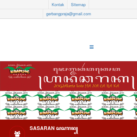
Kontak
Sitemap
gerbangpraja@gmail.com
SASARAN ꦱꦱꦫꦤ꧀