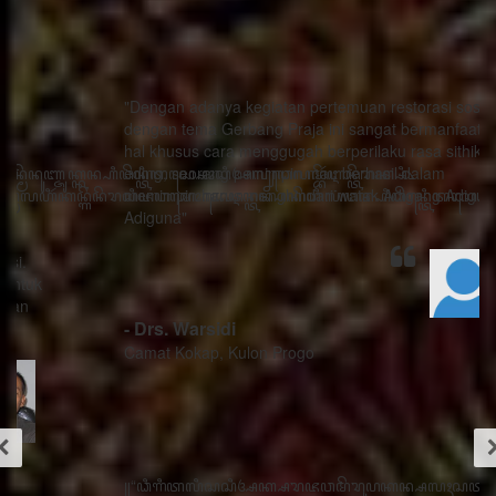
"Dengan adanya kegiatan pertemuan restorasi sosial
dengan tema Gerbang Praja ini sangat bermanfaat ada
hal khusus cara menggugah berperilaku rasa sithik
eding, seorang pemimpin mau berhasil dalam
memimpin harus menghindari watak Adigang Adigung
Adiguna"
- Drs. Warsidi
Camat Kokap, Kulon Progo
꧋“ꦣꦶꦒꦶꦠꦭꦶꦱꦱꦶꦄꦏ꧀ꦱꦫꦗꦮꦩꦼꦫꦸꦥꦏꦤ꧀ꦱꦭꦃꦱꦠꦸꦱ꧀ꦠꦤ꧀ꦝꦶꦁꦥꦺꦴꦱꦶꦠꦶꦪꦺꦴ