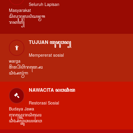
Seluruh Lapisan
Masyarakat
ꦱꦼꦭꦸꦫꦸꦃꦭꦥꦶꦱꦤ꧀ꦩꦯ
ꦫꦏꦠ꧀
TUJUAN ꦠꦸꦗꦸꦮꦤ꧀
Mempererat sosial
warga
ꦩꦼꦩ꧀ꦥꦼꦂꦲꦼꦫꦠ꧀ꦱꦺꦴ
ꦱꦶꦄꦭ꧀ꦮꦂꦒ
NAWACITA ꦤꦮꦕꦶꦠ
Restorasi Sosial
Budaya Jawa
ꦫꦺꦱ꧀ꦠꦺꦴꦫꦱꦶꦱꦺꦴ
ꦱꦶꦄꦭ꧀ꦧꦸꦣꦪꦗꦮ