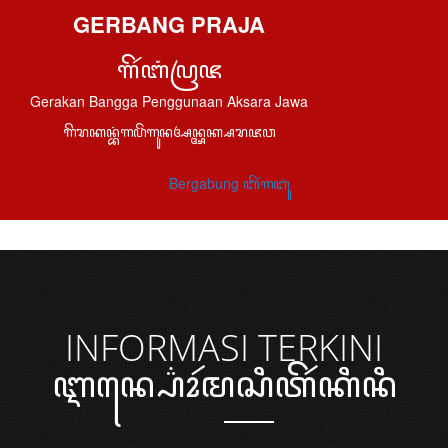
GERBANG PRAJA
ꦒꦼꦂꦧꦁꦥꦿꦗ
Gerakan Bangga Penggunaan Aksara Jawa
ꦒꦼꦫꦏꦤ꧀ꦧꦁꦒꦥꦼꦁꦒꦸꦤꦄꦤ꧀ꦄꦏ꧀ꦱꦫꦗꦮ
Bergabung ꦧꦼꦂꦒꦧꦸꦁ
INFORMASI
TERKINI
ꦆꦤ꧀ꦥ꦳ꦺꦴꦂꦩꦱꦶꦠꦼꦂꦏꦶꦤꦶ