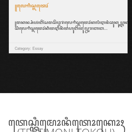
꧋ꦭꦺꦒꦶꦱ꧀ꦭꦠꦺꦴꦂ
꧋ꦩꦏꦤ꧀ꦱꦶꦪꦁꦧꦼꦂꦱꦩꦱꦼꦎꦫꦁꦭꦺꦒꦶꦱ꧀ꦭꦠꦺꦴꦂꦏꦭꦶꦆꦤꦶꦕꦸꦏꦸꦥ꧀ꦆꦤ꧀ꦱ꧀ꦥ
ꦱꦶꦭꦺꦒꦶꦱ꧀ꦭꦠꦺꦴꦂꦏꦶꦠꦆꦤꦶꦠꦲꦸꦧꦼꦠꦸꦭ꧀ꦕꦫꦚꦧ...
Category: Essay
ꦠꦺꦱ꧀ꦠꦶꦩꦺꦴꦤꦶꦠꦺꦴꦏꦺꦴꦃ