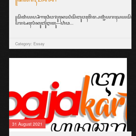
꧋ꦱꦼꦠꦶꦪꦥ꧀ꦱꦶꦁꦒꦃꦣꦶꦮꦫꦸꦁꦏꦺꦴꦥꦶꦱꦼꦧꦸꦮꦃꦠꦼꦩ꧀ꦥꦠ꧀ꦗ꦳ꦶꦪꦫꦃꦱ
ꦥꦫꦄꦃꦭꦶꦏꦸꦧꦸꦂꦆꦠꦸ—ꦲꦶꦣ...
Category: Essay
31 August 2021