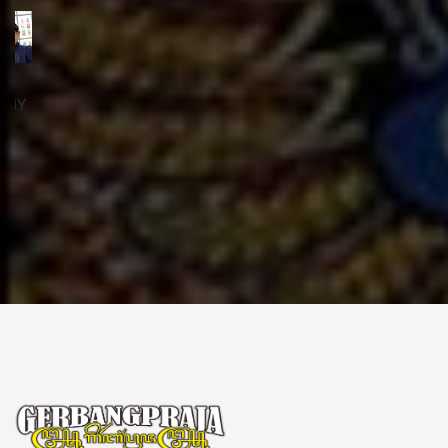
ꦱꦼꦏꦽꦠꦫꦶꦪꦠ꧀
Sekretariat:
ꦏꦩ꧀ꦥꦸꦁꦄꦏ꧀ꦱꦫꦥꦕꦶꦧꦶꦠ
ꦧꦶꦤ꧀ꦠꦫꦤ꧀ꦮꦺꦠꦤ꧀ꦱꦿꦶꦩꦸꦭ꧀ꦚꦥꦶꦪꦸꦁ
ꦔꦤ꧀ꦧꦤ꧀ꦠꦸꦭ꧀ꦪꦺꦴꦒ꧀ꦚꦏꦂꦠ
Kampung Aksara Pacibita
Bintaran Wetan 06 Kalurahan Srimulyo, Kapanewon Piyungan, Kab. Bantul,
Daerah Istimewa Yogyakarta 55792
GERBANG PRAJA