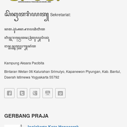
Jogjakarta Kota Hanacarak...
꧋ꦱꦼꦧꦸꦮꦃꦒꦼꦫꦏ꧀ꦥꦼꦫꦸꦧꦲꦤ꧀ꦝꦶꦪꦩ꧀ꦝꦶꦪꦩ꧀ꦠꦼꦔꦃꦣꦶꦭꦏꦸꦏꦤ꧀꧈
ꦊꦣꦏꦤ꧀ꦚ...
Sultan HB X: Aksara Jawa...
Harianjogja.com, JOGJA- Pemda DIY meluncurkan
rest...
VIDEO TERBARU ꦮ꦳ꦶꦣꦶꦪꦺꦴꦠꦼꦂꦧꦫꦸ
DATA KUNJUNGAN ꦣꦠꦏꦸꦚ꧀ꦗꦸꦔꦤ꧀
604668
ꦲꦫꦶꦆꦤꦶ Hari ini
313