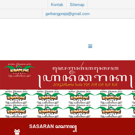
Kontak
Sitemap
gerbangpraja@gmail.com
SASARAN ꦱꦱꦫꦤ꧀