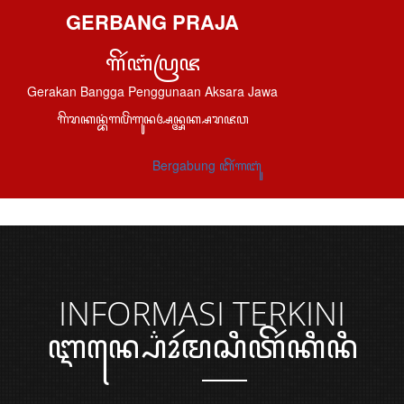
GERBANG PRAJA
ꦒꦼꦂꦧꦁꦥꦿꦗ
Gerakan Bangga Penggunaan Aksara Jawa
ꦒꦼꦫꦏꦤ꧀ꦧꦁꦒꦥꦼꦁꦒꦸꦤꦄꦤ꧀ꦄꦏ꧀ꦱꦫꦗꦮ
Bergabung ꦧꦼꦂꦒꦧꦸꦁ
INFORMASI
TERKINI
ꦆꦤ꧀ꦥ꦳ꦺꦴꦂꦩꦱꦶꦠꦼꦂꦏꦶꦤꦶ