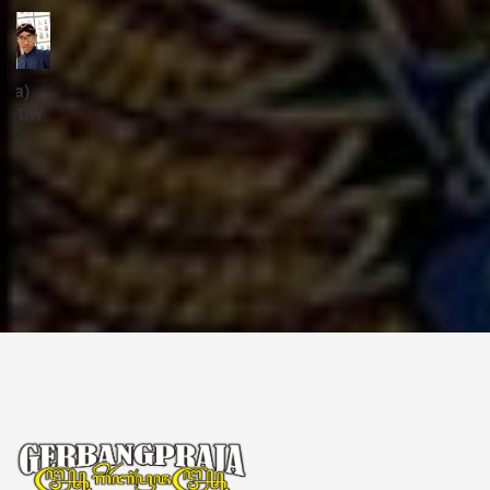
ꦱꦼꦏꦽꦠꦫꦶꦪꦠ꧀
Sekretariat:
ꦏꦩ꧀ꦥꦸꦁꦄꦏ꧀ꦱꦫꦥꦕꦶꦧꦶꦠ
ꦧꦶꦤ꧀ꦠꦫꦤ꧀ꦮꦺꦠꦤ꧀ꦱꦿꦶꦩꦸꦭ꧀ꦚꦥꦶꦪꦸꦁ
ꦔꦤ꧀ꦧꦤ꧀ꦠꦸꦭ꧀ꦪꦺꦴꦒ꧀ꦚꦏꦂꦠ
Kampung Aksara Pacibita
Bintaran Wetan 06 Kalurahan Srimulyo, Kapanewon Piyungan, Kab. Bantul,
Daerah Istimewa Yogyakarta 55792
GERBANG PRAJA