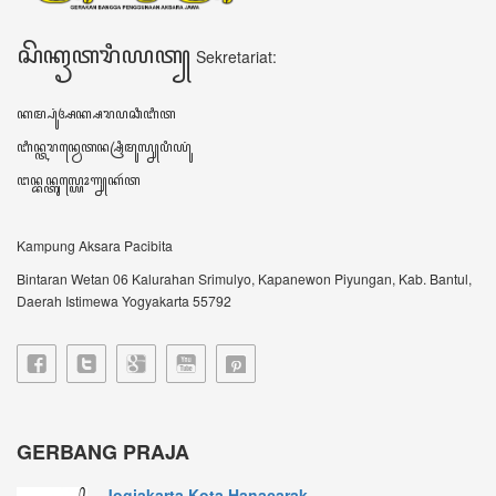
Jogjakarta Kota Hanacarak...
꧋ꦱꦼꦧꦸꦮꦃꦒꦼꦫꦏ꧀ꦥꦼꦫꦸꦧꦲꦤ꧀ꦝꦶꦪꦩ꧀ꦝꦶꦪꦩ꧀ꦠꦼꦔꦃꦣꦶꦭꦏꦸꦏꦤ꧀꧈
ꦊꦣꦏꦤ꧀ꦚ...
Sultan HB X: Aksara Jawa...
Harianjogja.com, JOGJA- Pemda DIY meluncurkan
rest...
VIDEO TERBARU ꦮ꦳ꦶꦣꦶꦪꦺꦴꦠꦼꦂꦧꦫꦸ
DATA KUNJUNGAN ꦣꦠꦏꦸꦚ꧀ꦗꦸꦔꦤ꧀
604768
ꦲꦫꦶꦆꦤꦶ Hari ini
413