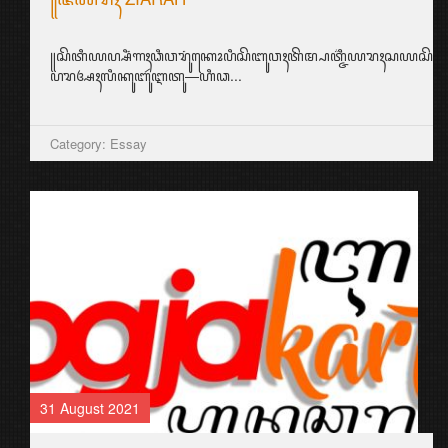
꧋ꦱꦼꦠꦶꦪꦥ꧀ꦱꦶꦁꦒꦃꦣꦶꦮꦫꦸꦁꦏꦺꦴꦥꦶꦱꦼꦧꦸꦮꦃꦠꦼꦩ꧀ꦥꦠ꧀ꦗ꦳ꦶꦪꦫꦃꦱ
ꦥꦫꦄꦃꦭꦶꦏꦸꦧꦸꦂꦆꦠꦸ—ꦲꦶꦣ...
Category: Essay
31 August 2021