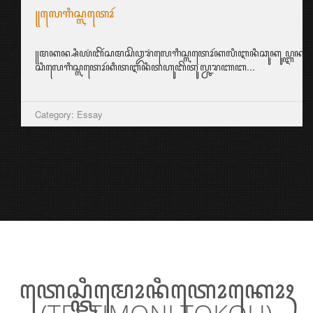
꧋ꦭꦺꦒꦶꦱ꧀ꦭꦠꦺꦴꦂ
꧋ꦩꦏꦤ꧀ꦱꦶꦪꦁꦧꦼꦂꦱꦩꦱꦼꦎꦫꦁꦭꦺꦒꦶꦱ꧀ꦭꦠꦺꦴꦂꦏꦭꦶꦆꦤꦶꦕꦸꦏꦸꦥ꧀ꦆꦤ꧀ꦱ꧀ꦥ
ꦱꦶꦭꦺꦒꦶꦱ꧀ꦭꦠꦺꦴꦂꦏꦶꦠꦆꦤꦶꦠꦲꦸꦧꦼꦠꦸꦭ꧀ꦕꦫꦚꦧ...
Category: Essay
ꦠꦺꦱ꧀ꦠꦶꦩꦺꦴꦤꦶꦠꦺꦴꦏꦺꦴꦃ