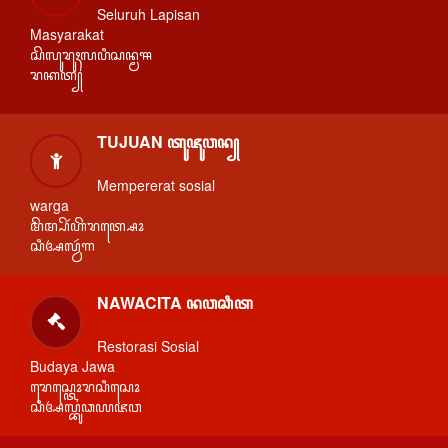
Seluruh Lapisan
Masyarakat
ꦱꦼꦭꦸꦫꦸꦃꦭꦥꦶꦱꦤ꧀ꦩꦯ
ꦫꦏꦠ꧀
TUJUAN ꦠꦸꦗꦸꦮꦤ꧀
Mempererat sosial
warga
ꦩꦼꦩ꧀ꦥꦼꦂꦲꦼꦫꦠ꧀ꦱꦺꦴ
ꦱꦶꦄꦭ꧀ꦮꦂꦒ
NAWACITA ꦤꦮꦕꦶꦠ
Restorasi Sosial
Budaya Jawa
ꦫꦺꦱ꧀ꦠꦺꦴꦫꦱꦶꦱꦺꦴ
ꦱꦶꦄꦭ꧀ꦧꦸꦣꦪꦗꦮ