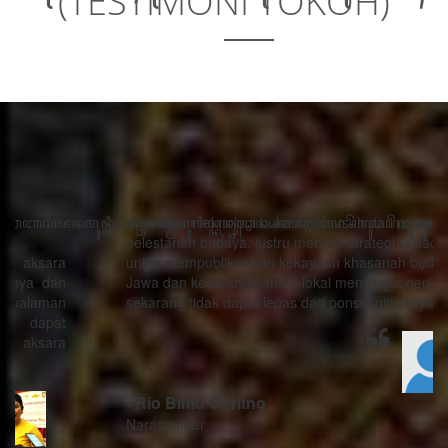
(TESTIMONI TOKOH)
“Kemajuan teknologi bukanlah musuh dari proses
pelestarian budaya, justru menjadi strategi sebagai alat
untuk mempublikasikan kekayaan khasanah budaya
Jawa dan kearifan-kearifan lokal mengingat generasi
sekarang tidak dapat lepas dari ponsel pintarnya.”
- Rio Bimo Guritno
Narasumber