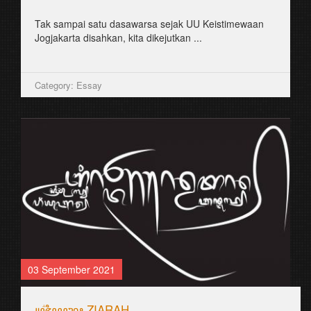
Tak sampai satu dasawarsa sejak UU Keistimewaan
Jogjakarta disahkan, kita dikejutkan ...
Category: Essay
03 September 2021
꧋ꦗ꦳ꦶꦪꦫꦃ ZIARAH