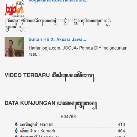
ꦏꦼꦩꦫꦶꦤ꧀ Kemarin
464
ꦩꦶꦁꦒꦸꦆꦤꦶ Minggu ini
2323
ꦧꦸꦭꦤ꧀ꦆꦤꦶ Bulan ini
3411
ꦏꦼꦱꦼꦭꦸꦫꦸꦲꦤ꧀ Keseluruhan
604768