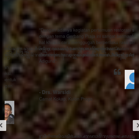
"Dengan adanya kegiatan pertemuan restorasi sosial
dengan tema Gerbang Praja ini sangat bermanfaat ada
hal khusus cara menggugah berperilaku rasa sithik
eding, seorang pemimpin mau berhasil dalam
memimpin harus menghindari watak Adigang Adigung
Adiguna"
- Drs. Warsidi
Camat Kokap, Kulon Progo
꧋“ꦣꦶꦒꦶꦠꦭꦶꦱꦱꦶꦄꦏ꧀ꦱꦫꦗꦮꦩꦼꦫꦸꦥꦏꦤ꧀ꦱꦭꦃꦱꦠꦸꦱ꧀ꦠꦤ꧀ꦝꦶꦁꦥꦺꦴꦱꦶꦠꦶꦪꦺꦴ