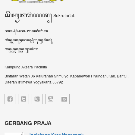
Jogjakarta Kota Hanacarak...
꧋ꦱꦼꦧꦸꦮꦃꦒꦼꦫꦏ꧀ꦥꦼꦫꦸꦧꦲꦤ꧀ꦝꦶꦪꦩ꧀ꦝꦶꦪꦩ꧀ꦠꦼꦔꦃꦣꦶꦭꦏꦸꦏꦤ꧀꧈
ꦊꦣꦏꦤ꧀ꦚ...
Sultan HB X: Aksara Jawa...
Harianjogja.com, JOGJA- Pemda DIY meluncurkan
rest...
VIDEO TERBARU ꦮ꦳ꦶꦣꦶꦪꦺꦴꦠꦼꦂꦧꦫꦸ
DATA KUNJUNGAN ꦣꦠꦏꦸꦚ꧀ꦗꦸꦔꦤ꧀
604508
ꦲꦫꦶꦆꦤꦶ Hari ini
153