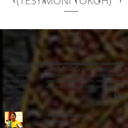
(TESTIMONI TOKOH)
“Kemajuan teknologi bukanlah musuh dari proses
pelestarian budaya, justru menjadi strategi sebagai alat
untuk mempublikasikan kekayaan khasanah budaya
Jawa dan kearifan-kearifan lokal mengingat generasi
sekarang tidak dapat lepas dari ponsel pintarnya.”
- Rio Bimo Guritno
Narasumber