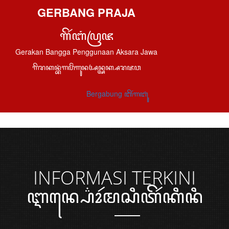
GERBANG PRAJA
ꦒꦼꦂꦧꦁꦥꦿꦗ
Gerakan Bangga Penggunaan Aksara Jawa
ꦒꦼꦫꦏꦤ꧀ꦧꦁꦒꦥꦼꦁꦒꦸꦤꦄꦤ꧀ꦄꦏ꧀ꦱꦫꦗꦮ
Bergabung ꦧꦼꦂꦒꦧꦸꦁ
INFORMASI
TERKINI
ꦆꦤ꧀ꦥ꦳ꦺꦴꦂꦩꦱꦶꦠꦼꦂꦏꦶꦤꦶ