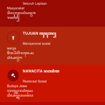
Seluruh Lapisan
Masyarakat
ꦱꦼꦭꦸꦫꦸꦃꦭꦥꦶꦱꦤ꧀ꦩꦯ
ꦫꦏꦠ꧀
TUJUAN ꦠꦸꦗꦸꦮꦤ꧀
Mempererat sosial
warga
ꦩꦼꦩ꧀ꦥꦼꦂꦲꦼꦫꦠ꧀ꦱꦺꦴ
ꦱꦶꦄꦭ꧀ꦮꦂꦒ
NAWACITA ꦤꦮꦕꦶꦠ
Restorasi Sosial
Budaya Jawa
ꦫꦺꦱ꧀ꦠꦺꦴꦫꦱꦶꦱꦺꦴ
ꦱꦶꦄꦭ꧀ꦧꦸꦣꦪꦗꦮ