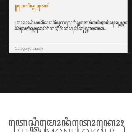
꧋ꦭꦺꦒꦶꦱ꧀ꦭꦠꦺꦴꦂ
꧋ꦩꦏꦤ꧀ꦱꦶꦪꦁꦧꦼꦂꦱꦩꦱꦼꦎꦫꦁꦭꦺꦒꦶꦱ꧀ꦭꦠꦺꦴꦂꦏꦭꦶꦆꦤꦶꦕꦸꦏꦸꦥ꧀ꦆꦤ꧀ꦱ꧀ꦥ
ꦱꦶꦭꦺꦒꦶꦱ꧀ꦭꦠꦺꦴꦂꦏꦶꦠꦆꦤꦶꦠꦲꦸꦧꦼꦠꦸꦭ꧀ꦕꦫꦚꦧ...
Category: Essay
ꦠꦺꦱ꧀ꦠꦶꦩꦺꦴꦤꦶꦠꦺꦴꦏꦺꦴꦃ