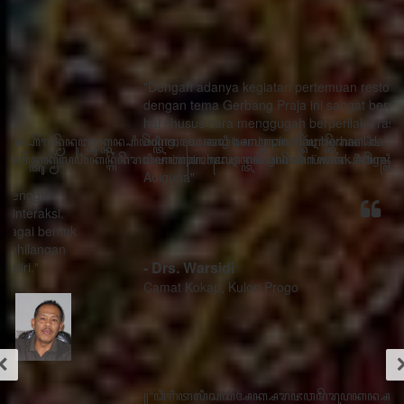
"Dengan adanya kegiatan pertemuan restorasi sosial
dengan tema Gerbang Praja ini sangat bermanfaat ada
hal khusus cara menggugah berperilaku rasa sithik
eding, seorang pemimpin mau berhasil dalam
memimpin harus menghindari watak Adigang Adigung
Adiguna"
- Drs. Warsidi
Camat Kokap, Kulon Progo
꧋“ꦣꦶꦒꦶꦠꦭꦶꦱꦱꦶꦄꦏ꧀ꦱꦫꦗꦮꦩꦼꦫꦸꦥꦏꦤ꧀ꦱꦭꦃꦱꦠꦸꦱ꧀ꦠꦤ꧀ꦝꦶꦁꦥꦺꦴꦱꦶꦠꦶꦪꦺꦴ