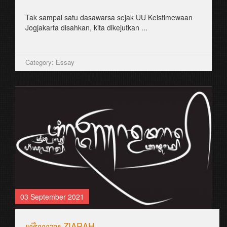
Tak sampai satu dasawarsa sejak UU Keistimewaan
Jogjakarta disahkan, kita dikejutkan ...
Category: Essay
03 September 2021
꧋ꦗ꦳ꦶꦪꦫꦃ ZIARAH