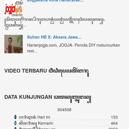
ꦏꦼꦩꦫꦶꦤ꧀ Kemarin
464
ꦩꦶꦁꦒꦸꦆꦤꦶ Minggu ini
2063
ꦧꦸꦭꦤ꧀ꦆꦤꦶ Bulan ini
3151
ꦏꦼꦱꦼꦭꦸꦫꦸꦲꦤ꧀ Keseluruhan
604508