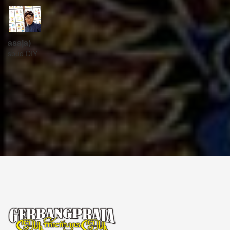
ꦱꦼꦏꦽꦠꦫꦶꦪꦠ꧀
Sekretariat:
ꦏꦩ꧀ꦥꦸꦁꦄꦏ꧀ꦱꦫꦥꦕꦶꦧꦶꦠ
ꦧꦶꦤ꧀ꦠꦫꦤ꧀ꦮꦺꦠꦤ꧀ꦱꦿꦶꦩꦸꦭ꧀ꦚꦥꦶꦪꦸꦁ
ꦔꦤ꧀ꦧꦤ꧀ꦠꦸꦭ꧀ꦪꦺꦴꦒ꧀ꦚꦏꦂꦠ
Kampung Aksara Pacibita
Bintaran Wetan 06 Kalurahan Srimulyo, Kapanewon Piyungan, Kab. Bantul,
Daerah Istimewa Yogyakarta 55792
GERBANG PRAJA