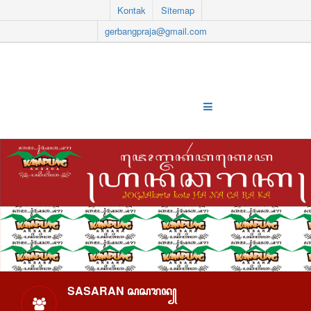
Kontak
Sitemap
gerbangpraja@gmail.com
SASARAN ꦱꦱꦫꦤ꧀