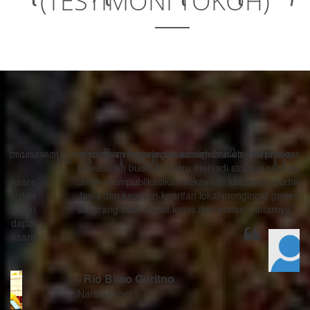
(TESTIMONI TOKOH)
“Kemajuan teknologi bukanlah musuh dari proses
pelestarian budaya, justru menjadi strategi sebagai alat
untuk mempublikasikan kekayaan khasanah budaya
Jawa dan kearifan-kearifan lokal mengingat generasi
sekarang tidak dapat lepas dari ponsel pintarnya.”
- Rio Bimo Guritno
Narasumber