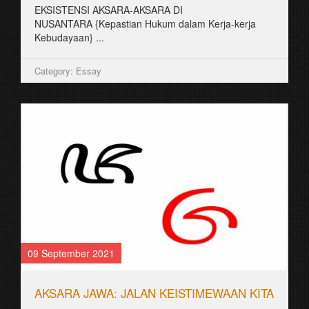
꧋ꦱꦿꦮꦸꦁ
꧋ꦱꦿꦮꦸꦁ꧌ꦗꦮ꧍ꦈꦩꦸꦩ꧀ꦚꦣꦶꦩꦏ꧀ꦤꦻꦱꦼꦧꦒꦻꦧꦼꦂꦒꦻꦴꦭ꧀ꦄꦠꦻꦴꦩꦼꦩ꧀ꦧꦻꦴꦂ꧉
ꦣꦶꦩꦱꦾꦫꦏꦠ꧀ꦗꦮꦈꦩꦸꦩ꧀ꦚꦱꦿꦮꦸꦁꦧꦶꦱ...
Category: Essay
25 August 2021
ꦏꦶꦱꦸꦠꦠ꧀ꦩꦧꦸꦏꦶꦠ꧀ꦧꦁꦏꦺꦭ꧀