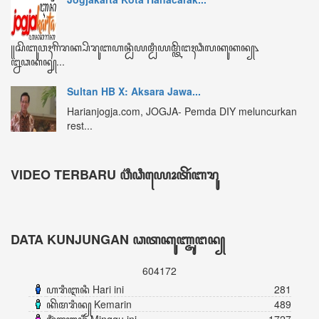
DATA KUNJUNGAN ꦣꦠꦏꦸꦚ꧀ꦗꦸꦔꦤ꧀
604172
ꦲꦫꦶꦆꦤꦶ Hari ini
281
ꦏꦼꦩꦫꦶꦤ꧀ Kemarin
489
ꦩꦶꦁꦒꦸꦆꦤꦶ Minggu ini
1727
ꦧꦸꦭꦤ꧀ꦆꦤꦶ Bulan ini
2815
ꦏꦼꦱꦼꦭꦸꦫꦸꦲꦤ꧀ Keseluruhan
604172