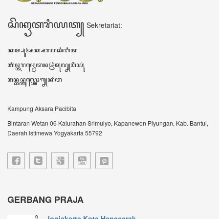
Pelestarian Budaya Dimula...
JOGJA – Upaya pelestarian budaya Jawa terus
dilaku...
Gerbang Praja Bumikan Bah...
IBTimes.ID-Yogyakarta-Gerbang Praja singkatan
dari...
VIDEO TERBARU ꦮ꦳ꦶꦣꦶꦪꦺꦴꦠꦼꦂꦧꦫꦸ