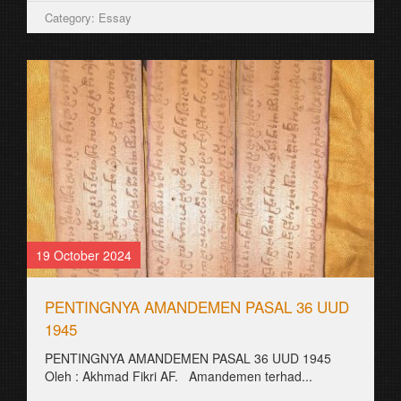
Category: Essay
29 August 2021
ꦭꦸꦭꦸꦕꦺꦴꦤ꧀
꧋ꦒꦸꦫꦸ꧇ ꦲꦸꦩꦸꦂꦩꦸꦥꦶꦫ꧈ ꦒꦺꦴꦁ꧉ ꧋ꦧꦒꦺꦴꦁ꧇ ꦲꦶꦕꦭ꧀ ꦥꦏ꧀ꦒꦸꦫꦸ꧉
꧋ꦒꦸꦫꦸ꧇ ꦏꦼꦥꦿꦶꦪꦺ꧈ ꦠ꧈ ꦲꦸꦩꦸꦂꦢꦢꦶꦧꦶꦱꦲꦶ...