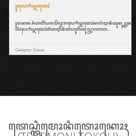
꧋ꦄꦏ꧀ꦱꦫꦕꦼꦂꦩꦶꦤ꧀ꦥꦼꦂꦄꦣꦧꦤ꧀ꦧꦁꦱ꧉
꧋ꦠꦏ꧀ꦧꦶꦱꦣꦶꦥꦸꦁꦏꦶꦫꦶꦧꦲ꧀ꦮꦩꦯꦫꦏꦠ꧀ꦤꦸꦱꦤ꧀ꦠꦫꦩꦼꦩꦶꦭꦶꦏꦶꦥꦼꦂꦄꦣꦧꦤ꧀ꦠꦶ
ꦲꦭ꧀ꦆꦤꦶꦣꦶꦧꦸꦏ꧀ꦠꦶꦏꦤ꧀ꦣꦼꦔꦤ꧀ꦮꦫꦶꦱꦤ꧀...
Category: Aksara Jawa
ꦠꦺꦱ꧀ꦠꦶꦩꦺꦴꦤꦶꦠꦺꦴꦏꦺꦴꦃ