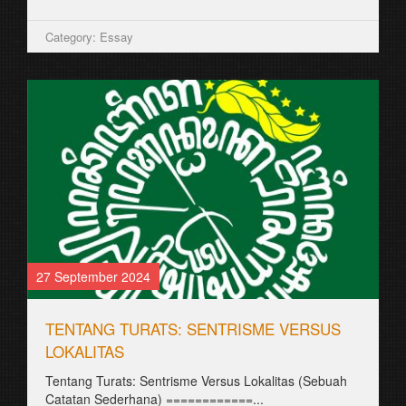
Category: Aksara Jawa
26 August 2021
ꦧꦧ꧀ꦠꦸꦠꦸꦮꦸꦃꦲꦤ꧀
꧋ꦧꦸꦏꦸꦆꦤꦶꦠꦼꦂꦧꦶꦠ꧀ꦥꦣꦠꦲꦸꦤ꧀ 1911꧈
ꦣꦶꦠꦸꦭꦶꦱ꧀ꦎꦭꦺꦃꦱꦼꦎꦫꦁꦧꦼꦭꦤ꧀ꦝ ꧊ꦏ꧀ꦭꦺꦴꦥꦼꦤ꧀ꦧꦸꦫ꧀ꦒ꧀