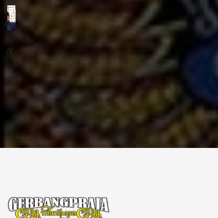
ꦱꦼꦏꦽꦠꦫꦶꦪꦠ꧀
Sekretariat:
ꦏꦩ꧀ꦥꦸꦁꦄꦏ꧀ꦱꦫꦥꦕꦶꦧꦶꦠ
ꦧꦶꦤ꧀ꦠꦫꦤ꧀ꦮꦺꦠꦤ꧀ꦱꦿꦶꦩꦸꦭ꧀ꦚꦥꦶꦪꦸꦁ
ꦔꦤ꧀ꦧꦤ꧀ꦠꦸꦭ꧀ꦪꦺꦴꦒ꧀ꦚꦏꦂꦠ
Kampung Aksara Pacibita
Bintaran Wetan 06 Kalurahan Srimulyo, Kapanewon Piyungan, Kab. Bantul,
Daerah Istimewa Yogyakarta 55792
GERBANG PRAJA