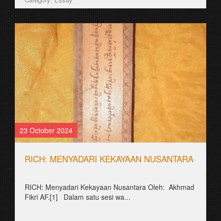
30 August 2021
꧋ꦤꦱꦶꦒꦺꦴꦫꦺꦁꦩꦸꦭ꧀ꦠꦶꦏꦸꦭ꧀ꦠꦸꦂ
꧋ꦱꦶꦪꦥꦱꦶꦃꦪꦁꦠꦏ꧀ꦥꦼꦂꦤꦃꦩꦏꦤ꧀ꦤꦱꦶꦒꦺꦴꦫꦺꦁ?!
ꦧꦃꦏꦤ꧀ꦱꦼꦏꦼꦭꦱ꧀ꦎꦧꦩ (Obama)꧈
ꦥꦿꦺꦱꦶꦣꦺꦤ꧀ꦄꦩꦺꦫꦶꦏꦆꦠꦸꦱꦸꦏꦣꦼꦔꦤ꧀ꦤ...