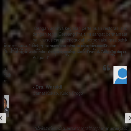
"Dengan adanya kegiatan pertemuan restorasi sosial
dengan tema Gerbang Praja ini sangat bermanfaat ada
hal khusus cara menggugah berperilaku rasa sithik
eding, seorang pemimpin mau berhasil dalam
memimpin harus menghindari watak Adigang Adigung
Adiguna"
- Drs. Warsidi
Camat Kokap, Kulon Progo
꧋“ꦣꦶꦒꦶꦠꦭꦶꦱꦱꦶꦄꦏ꧀ꦱꦫꦗꦮꦩꦼꦫꦸꦥꦏꦤ꧀ꦱꦭꦃꦱꦠꦸꦱ꧀ꦠꦤ꧀ꦝꦶꦁꦥꦺꦴꦱꦶꦠꦶꦪꦺꦴ