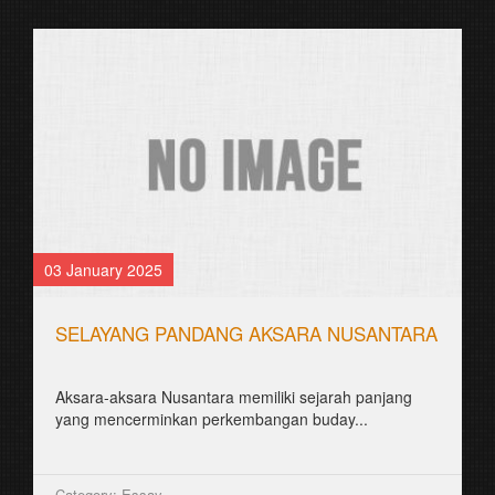
30 August 2021
JOGJAKARTA KOTA HANACARAKA
꧋ꦗꦺꦴꦒ꧀ꦗꦏꦂꦠꦏꦺꦴꦠꦲꦤꦕꦫꦏ꧉
꧋ꦱꦼꦧꦸꦮꦃꦒꦼꦫꦏ꧀ꦥꦼꦫꦸꦧꦲꦤ꧀ꦝꦶꦪꦩ꧀ꦝꦶꦪꦩ꧀ꦠꦼꦔꦃꦣꦶꦭꦏꦸꦏꦤ꧀꧈
ꦊꦣꦏꦤ꧀ꦚꦱꦸꦮꦠꦸꦱꦄꦠ꧀ꦧꦶꦱꦣꦶꦧꦪꦁꦏꦤ꧀ꦄꦏꦤ꧀ꦩꦼꦁꦒꦸꦚ꧀ꦕꦁ...
Category: Berita