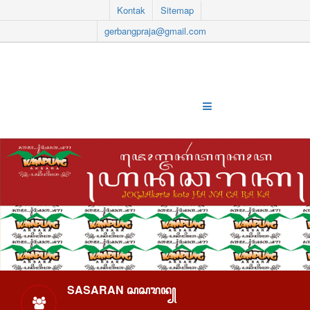
Kontak
Sitemap
gerbangpraja@gmail.com
SASARAN ꦱꦱꦫꦤ꧀