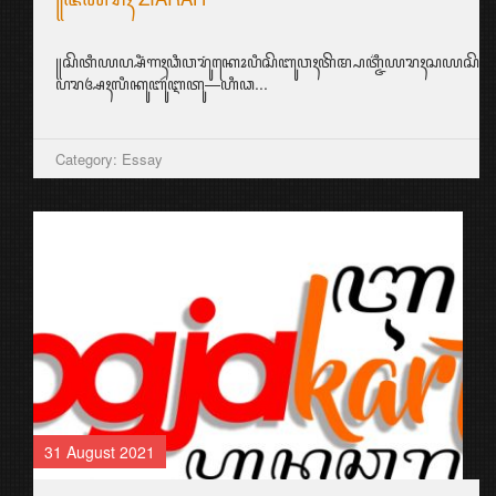
꧋ꦱꦶꦠꦶ꧇ ꦤꦭꦶꦏꦲꦣꦶꦏꦸꦲꦉꦥ꧀ꦭꦲꦶꦂ꧈
ꦮꦺꦴꦁꦠꦸꦮꦏꦸꦧꦶꦔꦸꦁꦲꦺꦴꦭꦺꦃꦲꦺꦲꦁꦒꦺꦴꦭꦺꦏ꧀ꦏꦏꦺꦗꦼꦤꦼꦁ꧉
ꦧꦥꦏ꧀ꦲꦉꦥ꧀ꦲꦚ꧀ꦗꦼꦤꦼꦁꦔꦏ...
Category: Aksara Jawa
24 August 2021