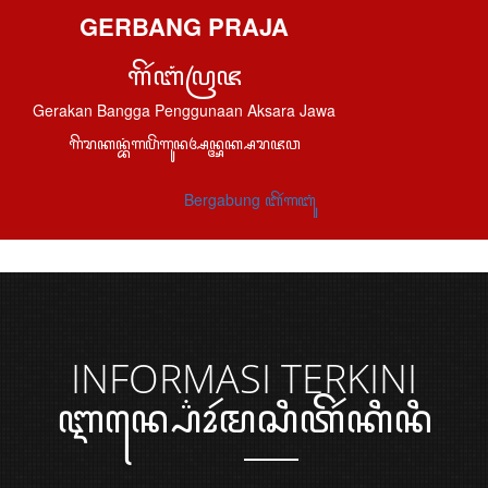
GERBANG PRAJA
ꦒꦼꦂꦧꦁꦥꦿꦗ
Gerakan Bangga Penggunaan Aksara Jawa
ꦒꦼꦫꦏꦤ꧀ꦧꦁꦒꦥꦼꦁꦒꦸꦤꦄꦤ꧀ꦄꦏ꧀ꦱꦫꦗꦮ
Bergabung ꦧꦼꦂꦒꦧꦸꦁ
INFORMASI
TERKINI
ꦆꦤ꧀ꦥ꦳ꦺꦴꦂꦩꦱꦶꦠꦼꦂꦏꦶꦤꦶ