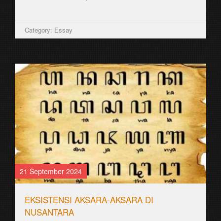
(Kloppenburg) ꦠꦼ...
Category: Aksara Jawa
26 August 2021
ꦱꦿꦮꦸꦁ SRAWUNG