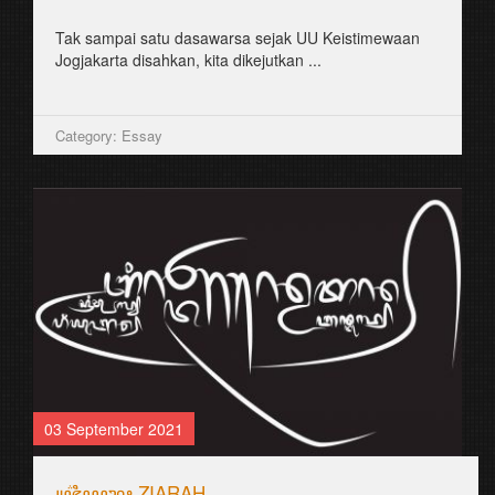
꧋꧐꧋ꦣꦶꦱꦶꦤꦶꦣꦶꦥꦸꦤ꧀ꦕꦏ꧀ꦧꦸꦏꦶꦠ꧀ꦧꦁꦏꦺꦭ꧀ꦱꦿꦶꦩꦸꦭꦾꦥꦶꦪꦸꦔꦤ꧀ꦧꦤ꧀ꦠꦸꦭ꧀ꦧꦼꦂꦱ
Category: Aksara Jawa
25 August 2021
ꦭꦸꦭꦸꦕꦺꦴꦤ꧀