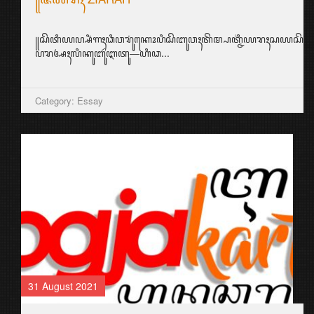
꧋ꦱꦼꦠꦶꦪꦥ꧀ꦱꦶꦁꦒꦃꦣꦶꦮꦫꦸꦁꦏꦺꦴꦥꦶꦱꦼꦧꦸꦮꦃꦠꦼꦩ꧀ꦥꦠ꧀ꦗ꦳ꦶꦪꦫꦃꦱ
ꦥꦫꦄꦃꦭꦶꦏꦸꦧꦸꦂꦆꦠꦸ—ꦲꦶꦣ...
Category: Essay
31 August 2021