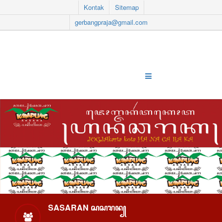
Kontak
Sitemap
gerbangpraja@gmail.com
SASARAN ꦱꦱꦫꦤ꧀