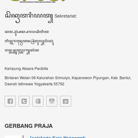
Jogjakarta Kota Hanacarak...
꧋ꦱꦼꦧꦸꦮꦃꦒꦼꦫꦏ꧀ꦥꦼꦫꦸꦧꦲꦤ꧀ꦝꦶꦪꦩ꧀ꦝꦶꦪꦩ꧀ꦠꦼꦔꦃꦣꦶꦭꦏꦸꦏꦤ꧀꧈
ꦊꦣꦏꦤ꧀ꦚ...
Sultan HB X: Aksara Jawa...
Harianjogja.com, JOGJA- Pemda DIY meluncurkan
rest...
VIDEO TERBARU ꦮ꦳ꦶꦣꦶꦪꦺꦴꦠꦼꦂꦧꦫꦸ
DATA KUNJUNGAN ꦣꦠꦏꦸꦚ꧀ꦗꦸꦔꦤ꧀
604603
ꦲꦫꦶꦆꦤꦶ Hari ini
248