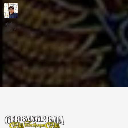
ꦱꦼꦏꦽꦠꦫꦶꦪꦠ꧀
Sekretariat:
ꦏꦩ꧀ꦥꦸꦁꦄꦏ꧀ꦱꦫꦥꦕꦶꦧꦶꦠ
ꦧꦶꦤ꧀ꦠꦫꦤ꧀ꦮꦺꦠꦤ꧀ꦱꦿꦶꦩꦸꦭ꧀ꦚꦥꦶꦪꦸꦁ
ꦔꦤ꧀ꦧꦤ꧀ꦠꦸꦭ꧀ꦪꦺꦴꦒ꧀ꦚꦏꦂꦠ
Kampung Aksara Pacibita
Bintaran Wetan 06 Kalurahan Srimulyo, Kapanewon Piyungan, Kab. Bantul,
Daerah Istimewa Yogyakarta 55792
GERBANG PRAJA