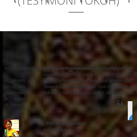
(TESTIMONI TOKOH)
“Kemajuan teknologi bukanlah musuh dari proses
pelestarian budaya, justru menjadi strategi sebagai alat
untuk mempublikasikan kekayaan khasanah budaya
Jawa dan kearifan-kearifan lokal mengingat generasi
sekarang tidak dapat lepas dari ponsel pintarnya.”
- Rio Bimo Guritno
Narasumber