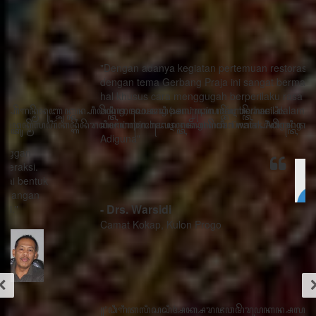
"Dengan adanya kegiatan pertemuan restorasi sosial
dengan tema Gerbang Praja ini sangat bermanfaat ada
hal khusus cara menggugah berperilaku rasa sithik
eding, seorang pemimpin mau berhasil dalam
memimpin harus menghindari watak Adigang Adigung
Adiguna"
- Drs. Warsidi
Camat Kokap, Kulon Progo
꧋“ꦣꦶꦒꦶꦠꦭꦶꦱꦱꦶꦄꦏ꧀ꦱꦫꦗꦮꦩꦼꦫꦸꦥꦏꦤ꧀ꦱꦭꦃꦱꦠꦸꦱ꧀ꦠꦤ꧀ꦝꦶꦁꦥꦺꦴꦱꦶꦠꦶꦪꦺꦴ