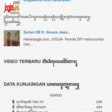
ꦏꦼꦩꦫꦶꦤ꧀ Kemarin
464
ꦩꦶꦁꦒꦸꦆꦤꦶ Minggu ini
2158
ꦧꦸꦭꦤ꧀ꦆꦤꦶ Bulan ini
3246
ꦏꦼꦱꦼꦭꦸꦫꦸꦲꦤ꧀ Keseluruhan
604603