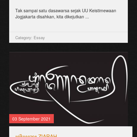
Tak sampai satu dasawarsa sejak UU Keistimewaan
Jogjakarta disahkan, kita dikejutkan ...
Category: Essay
03 September 2021
꧋ꦗ꦳ꦶꦪꦫꦃ ZIARAH