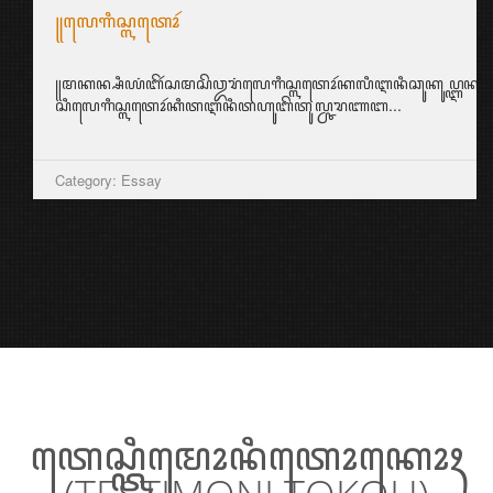
꧋ꦭꦺꦒꦶꦱ꧀ꦭꦠꦺꦴꦂ
꧋ꦩꦏꦤ꧀ꦱꦶꦪꦁꦧꦼꦂꦱꦩꦱꦼꦎꦫꦁꦭꦺꦒꦶꦱ꧀ꦭꦠꦺꦴꦂꦏꦭꦶꦆꦤꦶꦕꦸꦏꦸꦥ꧀ꦆꦤ꧀ꦱ꧀ꦥ
ꦱꦶꦭꦺꦒꦶꦱ꧀ꦭꦠꦺꦴꦂꦏꦶꦠꦆꦤꦶꦠꦲꦸꦧꦼꦠꦸꦭ꧀ꦕꦫꦚꦧ...
Category: Essay
ꦠꦺꦱ꧀ꦠꦶꦩꦺꦴꦤꦶꦠꦺꦴꦏꦺꦴꦃ