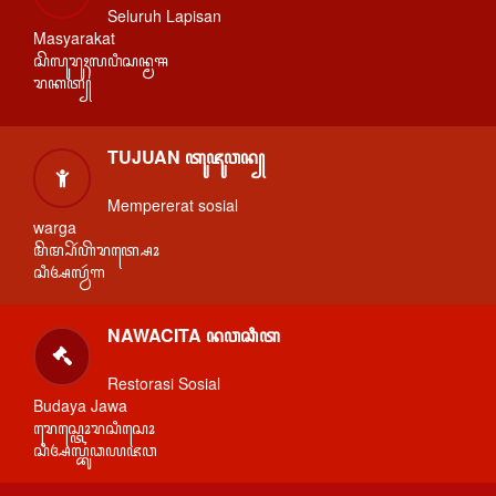
Seluruh Lapisan
Masyarakat
ꦱꦼꦭꦸꦫꦸꦃꦭꦥꦶꦱꦤ꧀ꦩꦯ
ꦫꦏꦠ꧀
TUJUAN ꦠꦸꦗꦸꦮꦤ꧀
Mempererat sosial
warga
ꦩꦼꦩ꧀ꦥꦼꦂꦲꦼꦫꦠ꧀ꦱꦺꦴ
ꦱꦶꦄꦭ꧀ꦮꦂꦒ
NAWACITA ꦤꦮꦕꦶꦠ
Restorasi Sosial
Budaya Jawa
ꦫꦺꦱ꧀ꦠꦺꦴꦫꦱꦶꦱꦺꦴ
ꦱꦶꦄꦭ꧀ꦧꦸꦣꦪꦗꦮ