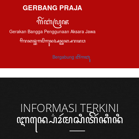
GERBANG PRAJA
ꦒꦼꦂꦧꦁꦥꦿꦗ
Gerakan Bangga Penggunaan Aksara Jawa
ꦒꦼꦫꦏꦤ꧀ꦧꦁꦒꦥꦼꦁꦒꦸꦤꦄꦤ꧀ꦄꦏ꧀ꦱꦫꦗꦮ
Bergabung ꦧꦼꦂꦒꦧꦸꦁ
INFORMASI
TERKINI
ꦆꦤ꧀ꦥ꦳ꦺꦴꦂꦩꦱꦶꦠꦼꦂꦏꦶꦤꦶ