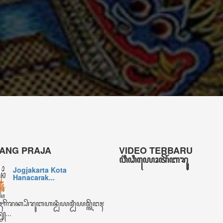
- Tri Agus Nugraha
Kepala Bidang Permuseuman, Bahasa dan Sastra Disbud D