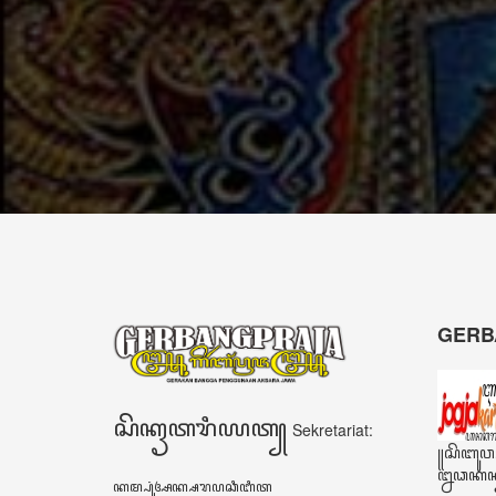
kearifan lokal
mau
mengingat
berhasil
generasi
dalam
sekarang tidak
memimpin
dapat lepas dari
harus
ponsel
menghindari
pintarnya.”
watak
Adigang
Adigung
Adiguna"
- Rio Bimo
Guritno
Narasumber
- Drs.
Warsidi
Camat
Kokap,
Kulon Progo