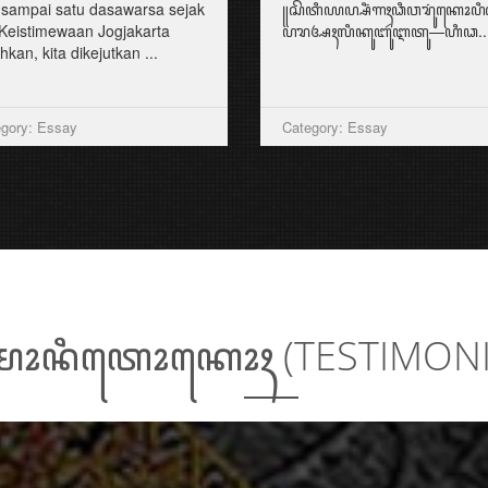
 sampai satu dasawarsa sejak
꧋ꦱꦼꦠꦶꦪꦥ꧀ꦱꦶꦁꦒꦃꦣꦶꦮꦫꦸꦁꦏꦺ
Keistimewaan Jogjakarta
ꦥꦫꦄꦃꦭꦶꦏꦸꦧꦸꦂꦆꦠꦸ—ꦲꦶꦣ..
hkan, kita dikejutkan ...
gory: Essay
Category: Essay
ꦺꦴꦤꦶꦠꦺꦴꦏꦺꦴꦃ (TESTIMON