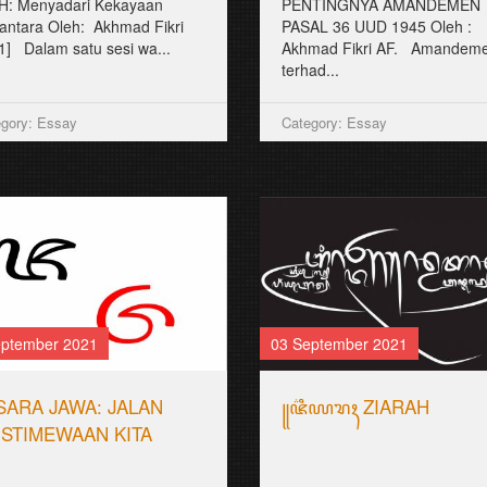
H: Menyadari Kekayaan
PENTINGNYA AMANDEMEN
antara Oleh: Akhmad Fikri
PASAL 36 UUD 1945 Oleh :
[1] Dalam satu sesi wa...
Akhmad Fikri AF. Amandem
terhad...
gory: Essay
Category: Essay
eptember 2021
03 September 2021
SARA JAWA: JALAN
꧋ꦗ꦳ꦶꦪꦫꦃ ZIARAH
ISTIMEWAAN KITA