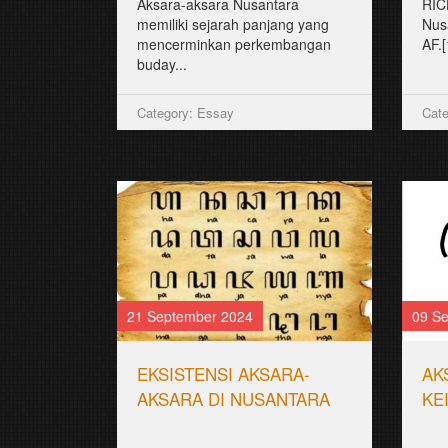
Aksara-aksara Nusantara
RIC
memiliki sejarah panjang yang
Nus
mencerminkan perkembangan
AF.
buday...
Category: Essay
Cate
21 September 2024
09 S
EKSISTENSI AKSARA-
AK
AKSARA DI NUSANTARA
KE