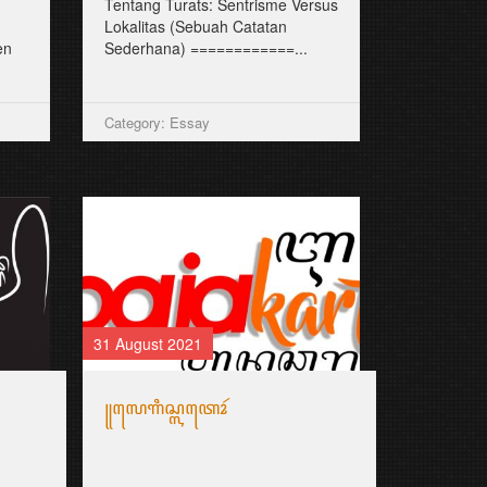
Tentang Turats: Sentrisme Versus
Lokalitas (Sebuah Catatan
en
Sederhana) ============...
Category: Essay
31 August 2021
꧋ꦭꦺꦒꦶꦱ꧀ꦭꦠꦺꦴꦂ