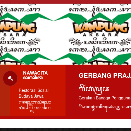
NAWACITA
GERBANG PRAJ
ꦤꦮꦕꦶꦠ
ꦒꦼꦂꦧꦁꦥꦿꦗ
Restorasi Sosial
Budaya Jawa
Gerakan Bangga Pengguna
ꦫꦺꦱ꧀ꦠꦺꦴꦫꦱꦶꦱꦺꦴ
ꦒꦼꦫꦏꦤ꧀ꦧꦁꦒꦥꦼꦁꦒꦸꦤꦄꦤ꧀ꦄꦏ꧀
ꦱꦶꦄꦭ꧀ꦧꦸꦣꦪꦗꦮ