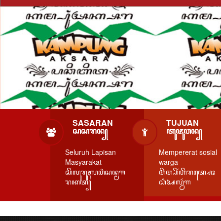
SASARAN
TUJUAN
ꦱꦱꦫꦤ꧀
ꦠꦸꦗꦸꦮꦤ꧀
Seluruh Lapisan
Mempererat sosial
Masyarakat
warga
ꦱꦼꦭꦸꦫꦸꦃꦭꦥꦶꦱꦤ꧀ꦩꦯ
ꦩꦼꦩ꧀ꦥꦼꦂꦲꦼꦫꦠ꧀ꦱꦺꦴ
ꦫꦏꦠ꧀
ꦱꦶꦄꦭ꧀ꦮꦂꦒ