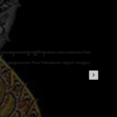
ꦪꦺꦴꦤ꧀ꦏꦶꦠꦈꦤ꧀ꦠꦸꦏ꧀ꦩꦼꦫꦻꦃꦏꦼꦈꦁꦒꦸꦭꦤ꧀ꦏꦺꦴꦩ꧀ꦥꦫꦠꦶꦮ꦳ꦺ꧌ꦕꦺꦴꦩ꧀ꦥꦫꦠꦶꦮ꦳ꦺꦄꦣ꧀