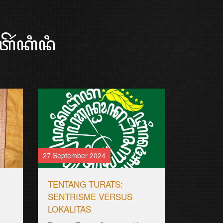
ꦼꦂꦏꦶꦤꦶ
27 September 2024
TENTANG TURATS:
SENTRISME VERSUS
LOKALITAS