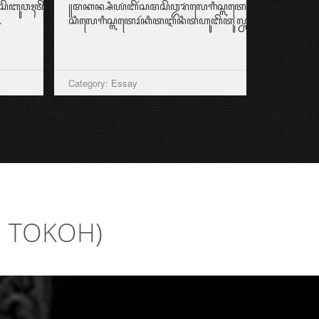
ꦴꦥꦶꦱꦼꦧꦸꦮꦃꦠꦼꦩ꧀ꦥꦠ꧀ꦗ꦳ꦶꦪꦫꦃꦱꦪꦱꦼꦭꦭꦸꦧꦼꦂꦠꦚ;ꦧꦒꦻꦩꦤꦩꦼꦫꦺꦏ–
꧋ꦩꦏꦤ꧀ꦱꦶꦪꦁꦧꦼꦂꦱꦩꦱꦼꦎꦫꦁꦭꦺꦒꦶꦱ꧀ꦭꦠꦺꦴꦂꦏꦭꦶꦆꦤꦶꦕꦸꦏꦸꦥ꧀ꦆ
.
ꦱꦶꦭꦺꦒꦶꦱ꧀ꦭꦠꦺꦴꦂꦏꦶꦠꦆꦤꦶꦠꦲꦸꦧꦼꦠꦸꦭ꧀ꦕꦫꦚꦧ...
Category: Essay
I TOKOH)