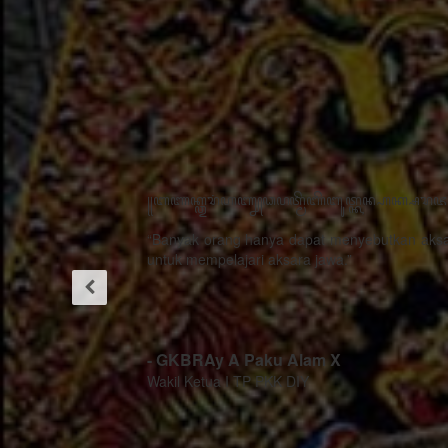
"Dengan
adanya
kegiatan
pertemuan
restorasi
sosial
“Kemajuan
dengan
teknologi
tema
bukanlah musuh
Gerbang
dari proses
Praja ini
pelestarian
sangat
budaya, justru
bermanfaat
menjadi strategi
ada hal
sebagai alat
khusus cara
untuk
menggugah
mempublikasikan
berperilaku
kekayaan
rasa sithik
khasanah
eding,
budaya Jawa
seorang
dan kearifan-
pemimpin