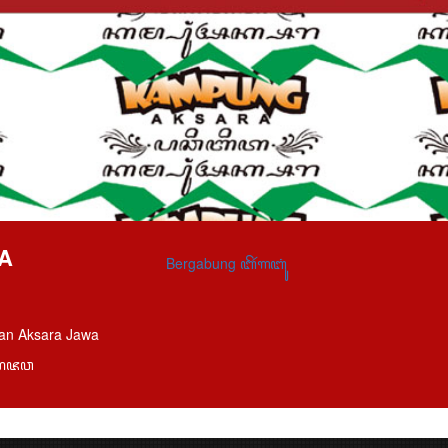
A
Bergabung ꦧꦼꦂꦒꦧꦸꦁ
an Aksara Jawa
ꦱꦫꦗꦮ