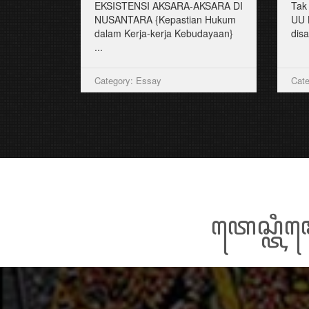
EKSISTENSI AKSARA-AKSARA DI
Tak
NUSANTARA {Kepastian Hukum
UU 
dalam Kerja-kerja Kebudayaan}
disa
...
Category: Essay
Cate
ꦠꦺꦱ꧀ꦠꦶꦩ