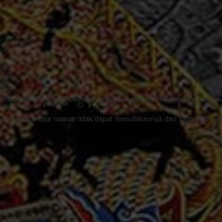
꧋“ꦣꦶꦒꦶꦠꦭꦶꦱꦱꦶꦄꦏ꧀ꦱꦫꦗꦮꦩꦼꦫꦸꦥꦏꦤ꧀ꦱꦭꦃꦱꦠꦸꦱ꧀ꦠꦤ꧀ꦝꦶꦁꦥꦺꦴꦱꦶꦠꦶ