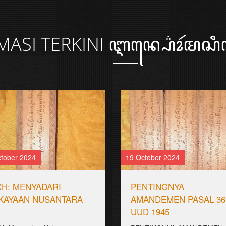
MASI
TERKINI ꦆꦤ꧀ꦥ꦳ꦺꦴꦂꦩꦱꦶꦠ
tober 2024
19 October 2024
CH: MENYADARI
PENTINGNYA
KAYAAN NUSANTARA
AMANDEMEN PASAL 36
UUD 1945