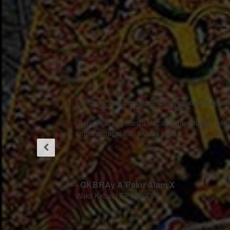
"Dengan
adanya
kegiatan
pertemuan
restorasi
sosial
“Kemajuan
dengan
teknologi
tema
bukanlah musuh
Gerbang
dari proses
Praja ini
pelestarian
sangat
budaya, justru
bermanfaat
menjadi strategi
ada hal
sebagai alat
khusus cara
untuk
menggugah
mempublikasikan
berperilaku
kekayaan
rasa sithik
khasanah
eding,
budaya Jawa
seorang
dan kearifan-
pemimpin