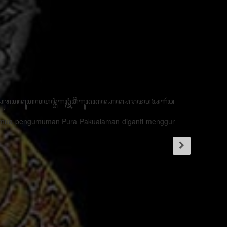
ꦪꦺꦴꦤ꧀ꦏꦶꦠꦈꦤ꧀ꦠꦸꦏ꧀ꦩꦼꦫꦻꦃꦏꦼꦈꦁꦒꦸꦭꦤ꧀ꦏꦺꦴꦩ꧀ꦥꦫꦠꦶꦮ꦳ꦺ꧌ꦕꦺꦴꦩ꧀ꦥꦫꦠꦶꦮ꦳ꦺꦄꦣ꧀