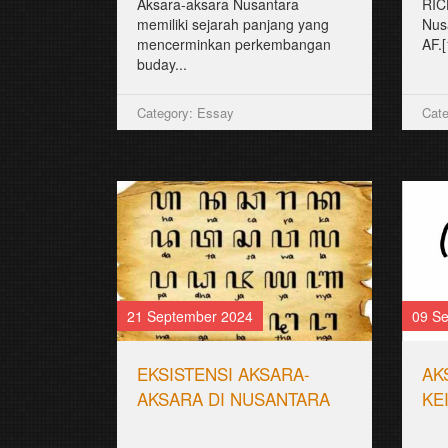
Aksara-aksara Nusantara
RIC
memiliki sejarah panjang yang
Nus
mencerminkan perkembangan
AF.
buday...
Category: Essay
Cate
21 September 2024
09 S
EKSISTENSI AKSARA-
AK
AKSARA DI NUSANTARA
KE