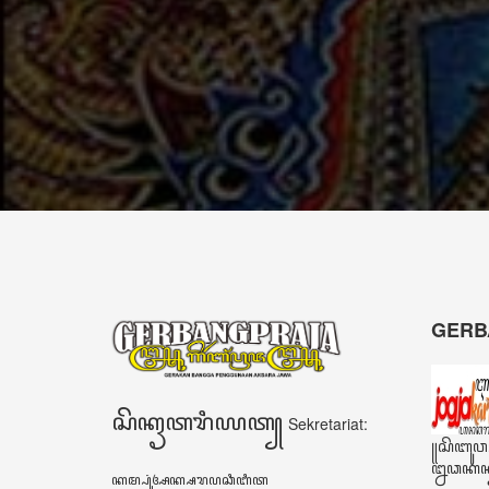
kearifan lokal
mau
mengingat
berhasil
generasi
dalam
sekarang tidak
memimpin
dapat lepas dari
harus
ponsel
menghindari
pintarnya.”
watak
Adigang
Adigung
Adiguna"
- Rio Bimo
Guritno
Narasumber
- Drs.
Warsidi
Camat
Kokap,
Kulon Progo