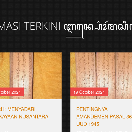
MASI
TERKINI ꦆꦤ꧀ꦥ꦳ꦺꦴꦂꦩꦱꦶꦠ
tober 2024
19 October 2024
CH: MENYADARI
PENTINGNYA
KAYAAN NUSANTARA
AMANDEMEN PASAL 36
UUD 1945