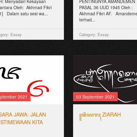
H: Menyadari Kekayaan
PENTINGNYA AMANDEMEN
antara Oleh: Akhmad Fikri
PASAL 36 UUD 1945 Oleh :
[1] Dalam satu sesi wa...
Akhmad Fikri AF. Amandem
terhad...
gory: Essay
Category: Essay
eptember 2021
03 September 2021
SARA JAWA: JALAN
꧋ꦗ꦳ꦶꦪꦫꦃ ZIARAH
ISTIMEWAAN KITA