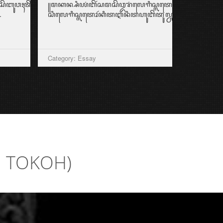
ꦴꦥꦶꦱꦼꦧꦸꦮꦃꦠꦼꦩ꧀ꦥꦠ꧀ꦗ꦳ꦶꦪꦫꦃꦱꦪꦱꦼꦭꦭꦸꦧꦼꦂꦠꦚ;ꦧꦒꦻꦩꦤꦩꦼꦫꦺꦏ–
꧋ꦩꦏꦤ꧀ꦱꦶꦪꦁꦧꦼꦂꦱꦩꦱꦼꦎꦫꦁꦭꦺꦒꦶꦱ꧀ꦭꦠꦺꦴꦂꦏꦭꦶꦆꦤꦶꦕꦸꦏꦸꦥ꧀ꦆ
.
ꦱꦶꦭꦺꦒꦶꦱ꧀ꦭꦠꦺꦴꦂꦏꦶꦠꦆꦤꦶꦠꦲꦸꦧꦼꦠꦸꦭ꧀ꦕꦫꦚꦧ...
Category: Essay
I TOKOH)