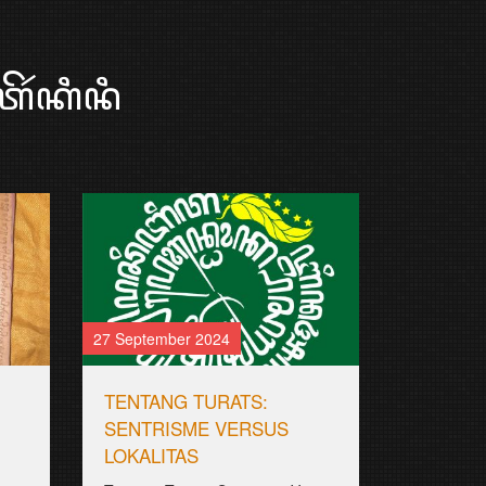
ꦼꦂꦏꦶꦤꦶ
27 September 2024
TENTANG TURATS:
SENTRISME VERSUS
LOKALITAS