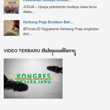
DATA KUNJUNGAN ꦣꦠꦏꦸꦚ꧀ꦗꦸꦔꦤ꧀
605593
ꦲꦫꦶꦆꦤꦶ Hari ini
274
ꦏꦼꦩꦫꦶꦤ꧀ Kemarin
524
ꦩꦶꦁꦒꦸꦆꦤꦶ Minggu ini
3148
ꦧꦸꦭꦤ꧀ꦆꦤꦶ Bulan ini
4236
ꦏꦼꦱꦼꦭꦸꦫꦸꦲꦤ꧀ Keseluruhan
605593