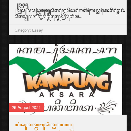
꧋ꦱꦿꦮꦸꦁ
꧋ꦱꦿꦮꦸꦁ꧌ꦗꦮ꧍ꦈꦩꦸꦩ꧀ꦚꦣꦶꦩꦏ꧀ꦤꦻꦱꦼꦧꦒꦻꦧꦼꦂꦒꦻꦴꦭ꧀ꦄꦠꦻꦴꦩꦼꦩ꧀ꦧꦻꦴꦂ꧉
ꦣꦶꦩꦱꦾꦫꦏꦠ꧀ꦗꦮꦈꦩꦸꦩ꧀ꦚꦱꦿꦮꦸꦁꦧꦶꦱ...
Category: Essay
25 August 2021
ꦏꦶꦱꦸꦠꦠ꧀ꦩꦧꦸꦏꦶꦠ꧀ꦧꦁꦏꦺꦭ꧀