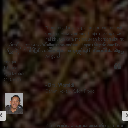
"Dengan adanya kegiatan pertemuan restorasi sosial
dengan tema Gerbang Praja ini sangat bermanfaat ada
hal khusus cara menggugah berperilaku rasa sithik
eding, seorang pemimpin mau berhasil dalam
memimpin harus menghindari watak Adigang Adigung
Adiguna"
- Drs. Warsidi
Camat Kokap, Kulon Progo
꧋“ꦣꦶꦒꦶꦠꦭꦶꦱꦱꦶꦄꦏ꧀ꦱꦫꦗꦮꦩꦼꦫꦸꦥꦏꦤ꧀ꦱꦭꦃꦱꦠꦸꦱ꧀ꦠꦤ꧀ꦝꦶꦁꦥꦺꦴꦱꦶꦠꦶꦪꦺꦴ