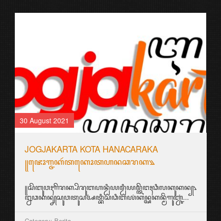
30 August 2021
JOGJAKARTA KOTA HANACARAKA
꧋ꦗꦺꦴꦒ꧀ꦗꦏꦂꦠꦏꦺꦴꦠꦲꦤꦕꦫꦏ꧉
꧋ꦱꦼꦧꦸꦮꦃꦒꦼꦫꦏ꧀ꦥꦼꦫꦸꦧꦲꦤ꧀ꦝꦶꦪꦩ꧀ꦝꦶꦪꦩ꧀ꦠꦼꦔꦃꦣꦶꦭꦏꦸꦏꦤ꧀꧈
ꦊꦣꦏꦤ꧀ꦚꦱꦸꦮꦠꦸꦱꦄꦠ꧀ꦧꦶꦱꦣꦶꦧꦪꦁꦏꦤ꧀ꦄꦏꦤ꧀ꦩꦼꦁꦒꦸꦚ꧀ꦕꦁ...
Category: Berita