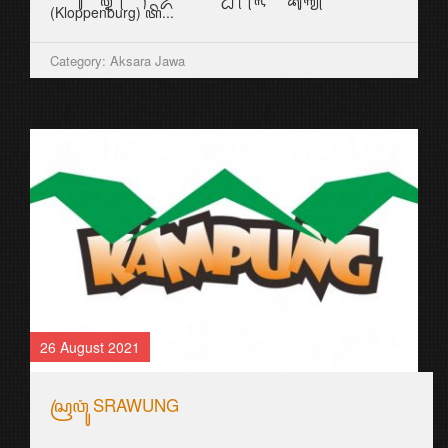
(Kloppenburg) ꦠꦼ...
Category: Aksara Jawa
26 August 2021
ꦱꦿꦮꦸꦁ SRAWUNG