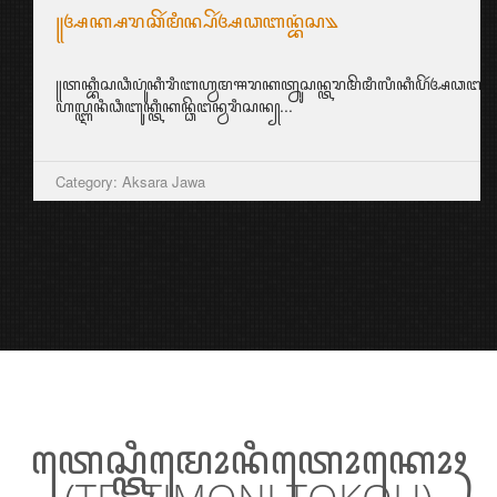
꧋ꦄꦏ꧀ꦱꦫꦕꦼꦂꦩꦶꦤ꧀ꦥꦼꦂꦄꦣꦧꦤ꧀ꦧꦁꦱ꧉
꧋ꦠꦏ꧀ꦧꦶꦱꦣꦶꦥꦸꦁꦏꦶꦫꦶꦧꦲ꧀ꦮꦩꦯꦫꦏꦠ꧀ꦤꦸꦱꦤ꧀ꦠꦫꦩꦼꦩꦶꦭꦶꦏꦶꦥꦼꦂꦄꦣꦧꦤ꧀ꦠꦶ
ꦲꦭ꧀ꦆꦤꦶꦣꦶꦧꦸꦏ꧀ꦠꦶꦏꦤ꧀ꦣꦼꦔꦤ꧀ꦮꦫꦶꦱꦤ꧀...
Category: Aksara Jawa
ꦠꦺꦱ꧀ꦠꦶꦩꦺꦴꦤꦶꦠꦺꦴꦏꦺꦴꦃ