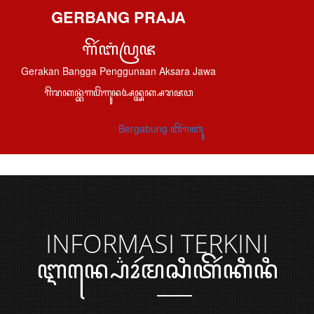
GERBANG PRAJA
ꦒꦼꦂꦧꦁꦥꦿꦗ
Gerakan Bangga Penggunaan Aksara Jawa
ꦒꦼꦫꦏꦤ꧀ꦧꦁꦒꦥꦼꦁꦒꦸꦤꦄꦤ꧀ꦄꦏ꧀ꦱꦫꦗꦮ
Bergabung ꦧꦼꦂꦒꦧꦸꦁ
INFORMASI
TERKINI
ꦆꦤ꧀ꦥ꦳ꦺꦴꦂꦩꦱꦶꦠꦼꦂꦏꦶꦤꦶ