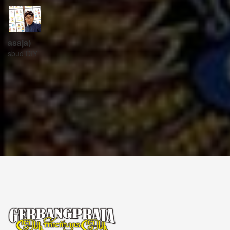
ꦱꦼꦏꦽꦠꦫꦶꦪꦠ꧀
Sekretariat:
ꦏꦩ꧀ꦥꦸꦁꦄꦏ꧀ꦱꦫꦥꦕꦶꦧꦶꦠ
ꦧꦶꦤ꧀ꦠꦫꦤ꧀ꦮꦺꦠꦤ꧀ꦱꦿꦶꦩꦸꦭ꧀ꦚꦥꦶꦪꦸꦁ
ꦔꦤ꧀ꦧꦤ꧀ꦠꦸꦭ꧀ꦪꦺꦴꦒ꧀ꦚꦏꦂꦠ
Kampung Aksara Pacibita
Bintaran Wetan 06 Kalurahan Srimulyo, Kapanewon Piyungan, Kab. Bantul,
Daerah Istimewa Yogyakarta 55792
GERBANG PRAJA