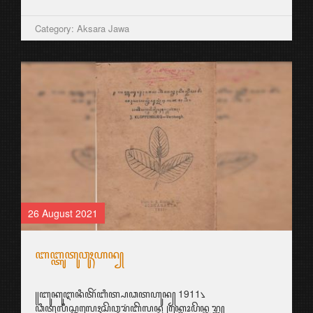
Category: Aksara Jawa
26 August 2021
ꦧꦧ꧀ꦠꦸꦠꦸꦮꦸꦃꦲꦤ꧀
꧋ꦧꦸꦏꦸꦆꦤꦶꦠꦼꦂꦧꦶꦠ꧀ꦥꦣꦠꦲꦸꦤ꧀ 1911꧈
ꦣꦶꦠꦸꦭꦶꦱ꧀ꦎꦭꦺꦃꦱꦼꦎꦫꦁꦧꦼꦭꦤ꧀ꦝ ꧊ꦏ꧀ꦭꦺꦴꦥꦼꦤ꧀ꦧꦸꦫ꧀ꦒ꧀