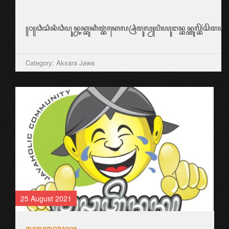
꧋꧐꧋ꦣꦶꦱꦶꦤꦶꦣꦶꦥꦸꦤ꧀ꦕꦏ꧀ꦧꦸꦏꦶꦠ꧀ꦧꦁꦏꦺꦭ꧀ꦱꦿꦶꦩꦸꦭꦾꦥꦶꦪꦸꦔꦤ꧀ꦧꦤ꧀ꦠꦸꦭ꧀ꦧꦼꦂꦱ
Category: Aksara Jawa
25 August 2021
ꦭꦸꦭꦸꦕꦺꦴꦤ꧀