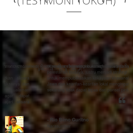
(TESTIMONI TOKOH)
“Kemajuan teknologi bukanlah musuh dari proses
pelestarian budaya, justru menjadi strategi sebagai alat
untuk mempublikasikan kekayaan khasanah budaya
Jawa dan kearifan-kearifan lokal mengingat generasi
sekarang tidak dapat lepas dari ponsel pintarnya.”
- Rio Bimo Guritno
Narasumber