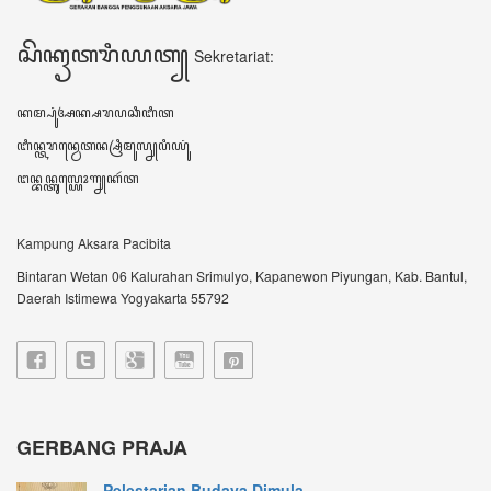
Pelestarian Budaya Dimula...
JOGJA – Upaya pelestarian budaya Jawa terus
dilaku...
Gerbang Praja Bumikan Bah...
IBTimes.ID-Yogyakarta-Gerbang Praja singkatan
dari...
VIDEO TERBARU ꦮ꦳ꦶꦣꦶꦪꦺꦴꦠꦼꦂꦧꦫꦸ