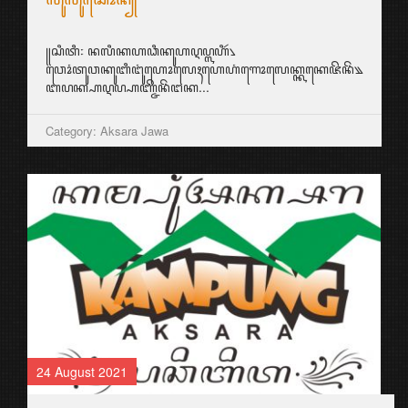
꧋ꦱꦶꦠꦶ꧇ ꦤꦭꦶꦏꦲꦣꦶꦏꦸꦲꦉꦥ꧀ꦭꦲꦶꦂ꧈
ꦮꦺꦴꦁꦠꦸꦮꦏꦸꦧꦶꦔꦸꦁꦲꦺꦴꦭꦺꦃꦲꦺꦲꦁꦒꦺꦴꦭꦺꦏ꧀ꦏꦏꦺꦗꦼꦤꦼꦁ꧉
ꦧꦥꦏ꧀ꦲꦉꦥ꧀ꦲꦚ꧀ꦗꦼꦤꦼꦁꦔꦏ...
Category: Aksara Jawa
24 August 2021