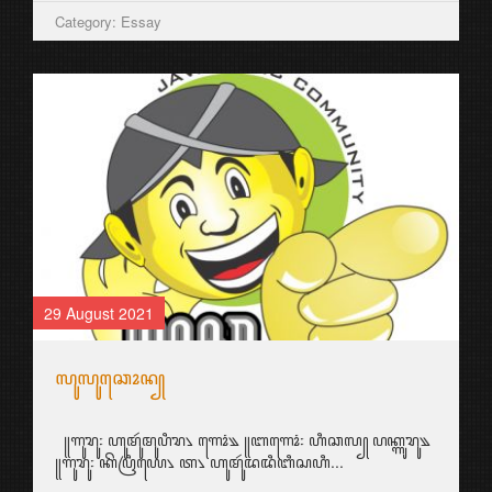
Category: Essay
29 August 2021
ꦭꦸꦭꦸꦕꦺꦴꦤ꧀
꧋ꦒꦸꦫꦸ꧇ ꦲꦸꦩꦸꦂꦩꦸꦥꦶꦫ꧈ ꦒꦺꦴꦁ꧉ ꧋ꦧꦒꦺꦴꦁ꧇ ꦲꦶꦕꦭ꧀ ꦥꦏ꧀ꦒꦸꦫꦸ꧉
꧋ꦒꦸꦫꦸ꧇ ꦏꦼꦥꦿꦶꦪꦺ꧈ ꦠ꧈ ꦲꦸꦩꦸꦂꦢꦢꦶꦧꦶꦱꦲꦶ...