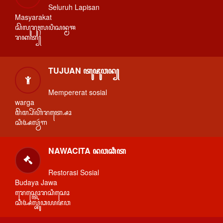
Seluruh Lapisan
Masyarakat
ꦱꦼꦭꦸꦫꦸꦃꦭꦥꦶꦱꦤ꧀ꦩꦯ
ꦫꦏꦠ꧀
TUJUAN ꦠꦸꦗꦸꦮꦤ꧀
Mempererat sosial
warga
ꦩꦼꦩ꧀ꦥꦼꦂꦲꦼꦫꦠ꧀ꦱꦺꦴ
ꦱꦶꦄꦭ꧀ꦮꦂꦒ
NAWACITA ꦤꦮꦕꦶꦠ
Restorasi Sosial
Budaya Jawa
ꦫꦺꦱ꧀ꦠꦺꦴꦫꦱꦶꦱꦺꦴ
ꦱꦶꦄꦭ꧀ꦧꦸꦣꦪꦗꦮ