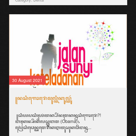
30 August 2021
꧋ꦤꦱꦶꦒꦺꦴꦫꦺꦁꦩꦸꦭ꧀ꦠꦶꦏꦸꦭ꧀ꦠꦸꦂ
꧋ꦱꦶꦪꦥꦱꦶꦃꦪꦁꦠꦏ꧀ꦥꦼꦂꦤꦃꦩꦏꦤ꧀ꦤꦱꦶꦒꦺꦴꦫꦺꦁ?!
ꦧꦃꦏꦤ꧀ꦱꦼꦏꦼꦭꦱ꧀ꦎꦧꦩ (Obama)꧈
ꦥꦿꦺꦱꦶꦣꦺꦤ꧀ꦄꦩꦺꦫꦶꦏꦆꦠꦸꦱꦸꦏꦣꦼꦔꦤ꧀ꦤ...