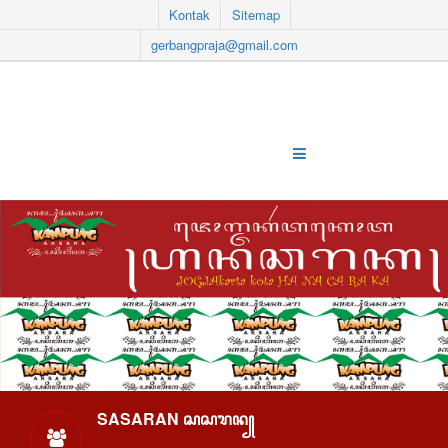
Kontak
Sitemap
gerbangpraja@gmail.com
SASARAN ꦱꦱꦫꦤ꧀