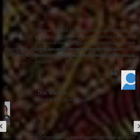
"Dengan adanya kegiatan pertemuan restorasi sosial
dengan tema Gerbang Praja ini sangat bermanfaat ada
hal khusus cara menggugah berperilaku rasa sithik
eding, seorang pemimpin mau berhasil dalam
memimpin harus menghindari watak Adigang Adigung
Adiguna"
- Drs. Warsidi
Camat Kokap, Kulon Progo
꧋“ꦣꦶꦒꦶꦠꦭꦶꦱꦱꦶꦄꦏ꧀ꦱꦫꦗꦮꦩꦼꦫꦸꦥꦏꦤ꧀ꦱꦭꦃꦱꦠꦸꦱ꧀ꦠꦤ꧀ꦝꦶꦁꦥꦺꦴꦱꦶꦠꦶꦪꦺꦴ