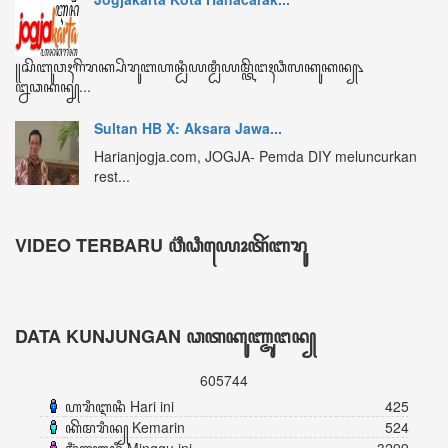
ꦏꦼꦩꦫꦶꦤ꧀ Kemarin
524
ꦩꦶꦁꦒꦸꦆꦤꦶ Minggu ini
3299
ꦧꦸꦭꦤ꧀ꦆꦤꦶ Bulan ini
4387
ꦏꦼꦱꦼꦭꦸꦫꦸꦲꦤ꧀ Keseluruhan
605744