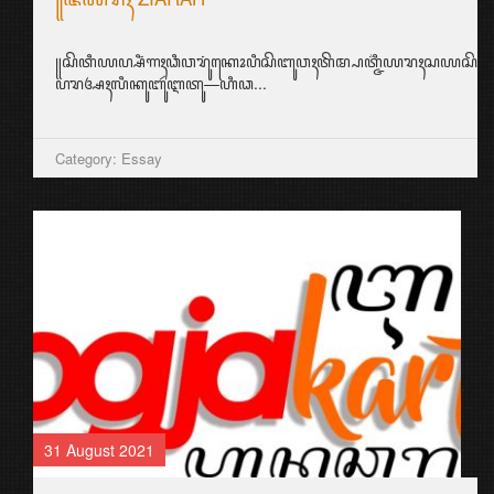
꧋ꦱꦼꦠꦶꦪꦥ꧀ꦱꦶꦁꦒꦃꦣꦶꦮꦫꦸꦁꦏꦺꦴꦥꦶꦱꦼꦧꦸꦮꦃꦠꦼꦩ꧀ꦥꦠ꧀ꦗ꦳ꦶꦪꦫꦃꦱ
ꦥꦫꦄꦃꦭꦶꦏꦸꦧꦸꦂꦆꦠꦸ—ꦲꦶꦣ...
Category: Essay
31 August 2021