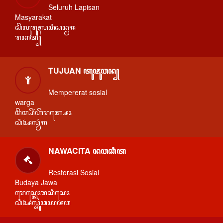
Seluruh Lapisan
Masyarakat
ꦱꦼꦭꦸꦫꦸꦃꦭꦥꦶꦱꦤ꧀ꦩꦯ
ꦫꦏꦠ꧀
TUJUAN ꦠꦸꦗꦸꦮꦤ꧀
Mempererat sosial
warga
ꦩꦼꦩ꧀ꦥꦼꦂꦲꦼꦫꦠ꧀ꦱꦺꦴ
ꦱꦶꦄꦭ꧀ꦮꦂꦒ
NAWACITA ꦤꦮꦕꦶꦠ
Restorasi Sosial
Budaya Jawa
ꦫꦺꦱ꧀ꦠꦺꦴꦫꦱꦶꦱꦺꦴ
ꦱꦶꦄꦭ꧀ꦧꦸꦣꦪꦗꦮ