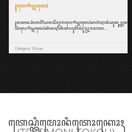
꧋ꦭꦺꦒꦶꦱ꧀ꦭꦠꦺꦴꦂ
꧋ꦩꦏꦤ꧀ꦱꦶꦪꦁꦧꦼꦂꦱꦩꦱꦼꦎꦫꦁꦭꦺꦒꦶꦱ꧀ꦭꦠꦺꦴꦂꦏꦭꦶꦆꦤꦶꦕꦸꦏꦸꦥ꧀ꦆꦤ꧀ꦱ꧀ꦥ
ꦱꦶꦭꦺꦒꦶꦱ꧀ꦭꦠꦺꦴꦂꦏꦶꦠꦆꦤꦶꦠꦲꦸꦧꦼꦠꦸꦭ꧀ꦕꦫꦚꦧ...
Category: Essay
ꦠꦺꦱ꧀ꦠꦶꦩꦺꦴꦤꦶꦠꦺꦴꦏꦺꦴꦃ