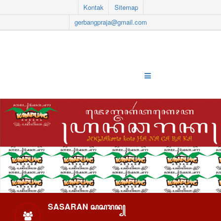
Kontak
Sitemap
gerbangpraja@gmail.com
SASARAN ꦱꦱꦫꦤ꧀