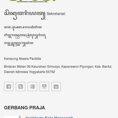
Jogjakarta Kota Hanacarak...
꧋ꦱꦼꦧꦸꦮꦃꦒꦼꦫꦏ꧀ꦥꦼꦫꦸꦧꦲꦤ꧀ꦝꦶꦪꦩ꧀ꦝꦶꦪꦩ꧀ꦠꦼꦔꦃꦣꦶꦭꦏꦸꦏꦤ꧀꧈
ꦊꦣꦏꦤ꧀ꦚ...
Sultan HB X: Aksara Jawa...
Harianjogja.com, JOGJA- Pemda DIY meluncurkan
rest...
VIDEO TERBARU ꦮ꦳ꦶꦣꦶꦪꦺꦴꦠꦼꦂꦧꦫꦸ
DATA KUNJUNGAN ꦣꦠꦏꦸꦚ꧀ꦗꦸꦔꦤ꧀
605744
ꦲꦫꦶꦆꦤꦶ Hari ini
425