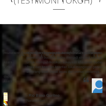
(TESTIMONI TOKOH)
“Kemajuan teknologi bukanlah musuh dari proses
pelestarian budaya, justru menjadi strategi sebagai alat
untuk mempublikasikan kekayaan khasanah budaya
Jawa dan kearifan-kearifan lokal mengingat generasi
sekarang tidak dapat lepas dari ponsel pintarnya.”
- Rio Bimo Guritno
Narasumber