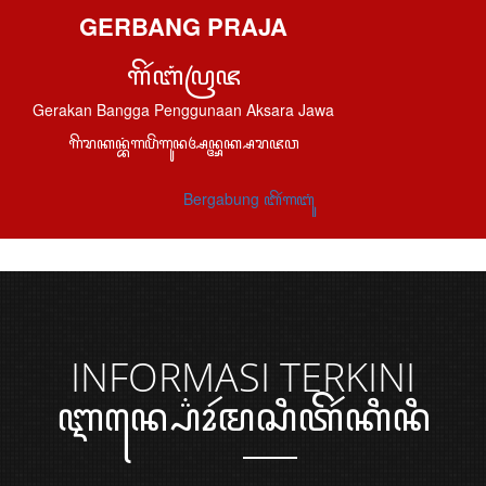
GERBANG PRAJA
ꦒꦼꦂꦧꦁꦥꦿꦗ
Gerakan Bangga Penggunaan Aksara Jawa
ꦒꦼꦫꦏꦤ꧀ꦧꦁꦒꦥꦼꦁꦒꦸꦤꦄꦤ꧀ꦄꦏ꧀ꦱꦫꦗꦮ
Bergabung ꦧꦼꦂꦒꦧꦸꦁ
INFORMASI
TERKINI
ꦆꦤ꧀ꦥ꦳ꦺꦴꦂꦩꦱꦶꦠꦼꦂꦏꦶꦤꦶ