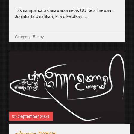
Tak sampai satu dasawarsa sejak UU Keistimewaan
Jogjakarta disahkan, kita dikejutkan ...
Category: Essay
03 September 2021
꧋ꦗ꦳ꦶꦪꦫꦃ ZIARAH