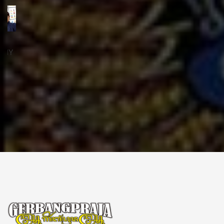
ꦱꦼꦏꦽꦠꦫꦶꦪꦠ꧀
Sekretariat:
ꦏꦩ꧀ꦥꦸꦁꦄꦏ꧀ꦱꦫꦥꦕꦶꦧꦶꦠ
ꦧꦶꦤ꧀ꦠꦫꦤ꧀ꦮꦺꦠꦤ꧀ꦱꦿꦶꦩꦸꦭ꧀ꦚꦥꦶꦪꦸꦁ
ꦔꦤ꧀ꦧꦤ꧀ꦠꦸꦭ꧀ꦪꦺꦴꦒ꧀ꦚꦏꦂꦠ
Kampung Aksara Pacibita
Bintaran Wetan 06 Kalurahan Srimulyo, Kapanewon Piyungan, Kab. Bantul,
Daerah Istimewa Yogyakarta 55792
GERBANG PRAJA