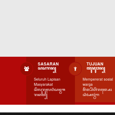
SASARAN
TUJUAN
ꦱꦱꦫꦤ꧀
ꦠꦸꦗꦸꦮꦤ꧀
Seluruh Lapisan
Mempererat sosial
Masyarakat
warga
ꦱꦼꦭꦸꦫꦸꦃꦭꦥꦶꦱꦤ꧀ꦩꦯ
ꦩꦼꦩ꧀ꦥꦼꦂꦲꦼꦫꦠ꧀ꦱꦺꦴ
ꦫꦏꦠ꧀
ꦱꦶꦄꦭ꧀ꦮꦂꦒ