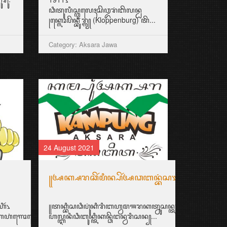
ꦣꦶꦠꦸꦭꦶꦱ꧀ꦎꦭꦺꦃꦱꦼꦎꦫꦁꦧꦼꦭꦤ꧀ꦝ
꧊ꦏ꧀ꦭꦺꦴꦥꦼꦤ꧀ꦧꦸꦫ꧀ꦒ꧀ (Kloppenburg) ꦠꦼ...
Category: Aksara Jawa
24 August 2021
꧋ꦄꦏ꧀ꦱꦫꦕꦼꦂꦩꦶꦤ꧀ꦥꦼꦂꦄꦣꦧꦤ꧀ꦧꦁꦱ꧉
ꦶꦂ꧈
꧋ꦠꦏ꧀ꦧꦶꦱꦣꦶꦥꦸꦁꦏꦶꦫꦶꦧꦲ꧀ꦮꦩꦯꦫꦏꦠ꧀ꦤꦸꦱꦤ꧀ꦠꦫꦩꦼꦩꦶꦭꦶꦏꦶꦥꦼꦂꦄ
ꦎꦫꦁꦠꦺꦴꦏꦺꦴꦃꦪꦁꦩꦸꦁꦏ...
ꦺꦲꦁꦒꦺꦴꦭꦺꦏ꧀ꦏꦏꦺꦗꦼꦤꦼꦁ꧉
ꦲꦭ꧀ꦆꦤꦶꦣꦶꦧꦸꦏ꧀ꦠꦶꦏꦤ꧀ꦣꦼꦔꦤ꧀ꦮꦫꦶꦱꦤ꧀...