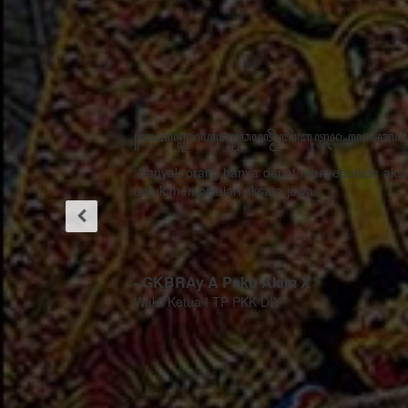
"Dengan
adanya
kegiatan
pertemuan
restorasi
sosial
“Kemajuan
dengan
teknologi
tema
bukanlah musuh
Gerbang
dari proses
Praja ini
pelestarian
sangat
budaya, justru
bermanfaat
menjadi strategi
ada hal
sebagai alat
khusus cara
untuk
menggugah
mempublikasikan
berperilaku
kekayaan
rasa sithik
khasanah
eding,
budaya Jawa
seorang
dan kearifan-
pemimpin
kearifan lokal
mau
mengingat
berhasil
generasi