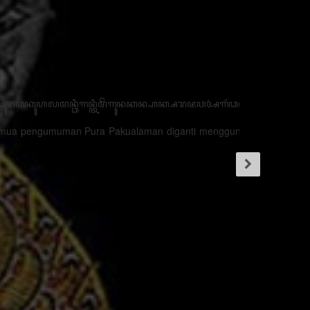
ꦪꦺꦴꦤ꧀ꦏꦶꦠꦈꦤ꧀ꦠꦸꦏ꧀ꦩꦼꦫꦻꦃꦏꦼꦈꦁꦒꦸꦭꦤ꧀ꦏꦺꦴꦩ꧀ꦥꦫꦠꦶꦮ꦳ꦺ꧌ꦕꦺꦴꦩ꧀ꦥꦫꦠꦶꦮ꦳ꦺꦄꦣ꧀