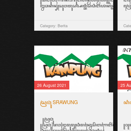
ꦊꦣꦏꦤ꧀ꦚꦱꦸꦮꦠꦸꦱꦄꦠ꧀ꦧꦶꦱꦣꦶꦧꦪꦁꦏꦤ꧀ꦄꦏꦤ꧀ꦩꦼꦁꦒꦸꦚ꧀ꦕꦁ
ꦥꦿꦺ
Category: Berita
Cate
26 August 2021
25 Au
ꦱꦿꦮꦸꦁ SRAWUNG
ꦏꦶ
꧋ꦱꦿꦮꦸꦁ
꧋ꦱꦿꦮꦸꦁ꧌ꦗꦮ꧍ꦈꦩꦸꦩ꧀ꦚꦣꦶꦩꦏ꧀ꦤꦻꦱꦼꦧꦒꦻꦧꦼꦂꦒꦻꦴꦭ꧀ꦄꦠꦻꦴ
꧋꧐꧋
ꦣꦶꦩꦱꦾꦫꦏꦠ꧀ꦗꦮꦈꦩꦸꦩ꧀ꦚꦱꦿꦮꦸꦁꦧꦶꦱ...