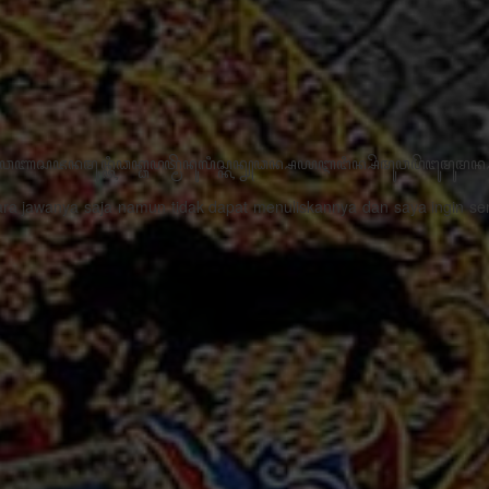
꧋“ꦣꦶꦒꦶꦠꦭꦶꦱꦱꦶꦄꦏ꧀ꦱꦫꦗꦮꦩꦼꦫꦸꦥꦏꦤ꧀ꦱꦭꦃꦱꦠꦸꦱ꧀ꦠꦤ꧀ꦝꦶꦁꦥꦺꦴꦱꦶꦠꦶ
- Tri Agus Nugraha