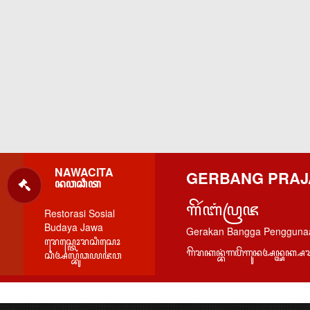
NAWACITA
GERBANG PRAJ
ꦤꦮꦕꦶꦠ
ꦒꦼꦂꦧꦁꦥꦿꦗ
Restorasi Sosial
Budaya Jawa
Gerakan Bangga Pengguna
ꦫꦺꦱ꧀ꦠꦺꦴꦫꦱꦶꦱꦺꦴ
ꦒꦼꦫꦏꦤ꧀ꦧꦁꦒꦥꦼꦁꦒꦸꦤꦄꦤ꧀ꦄꦏ꧀
ꦱꦶꦄꦭ꧀ꦧꦸꦣꦪꦗꦮ