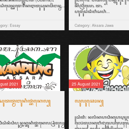
...
ꦱꦶꦣꦺꦤ꧀ꦄꦩꦺꦫꦶꦏꦆꦠꦸꦱꦸꦏꦣꦼꦔꦤ꧀ꦤ...
ꦏꦼꦥꦿꦶꦪꦺ꧈ ꦠ꧈
ꦲꦸꦩꦸꦂꦢꦢꦶꦧꦶꦱꦲꦶ...
gory: Essay
Category: Aksara Jawa
gust 2021
25 August 2021
ꦱꦸꦠꦠ꧀ꦩꦧꦸꦏꦶꦠ꧀ꦧꦁꦏꦺꦭ꧀
ꦭꦸꦭꦸꦕꦺꦴꦤ꧀
꧋ꦱꦶꦠꦶ꧇ ꦤꦭꦶꦏꦲꦣꦶꦏꦸꦲꦉꦥ꧀ꦭꦲ
ꦩꦼꦩ꧀ꦧꦻꦴꦂ꧉
ꦣꦶꦱꦶꦤꦶꦣꦶꦥꦸꦤ꧀ꦕꦏ꧀ꦧꦸꦏꦶꦠ꧀ꦧꦁꦏꦺꦭ꧀ꦱꦿꦶꦩꦸꦭꦾꦥꦶꦪꦸꦔꦤ꧀ꦧꦤ꧀ꦠꦸꦭ꧀ꦧꦼꦂꦱꦼꦩꦪꦩ꧀ꦗꦱꦢ꧀ꦱꦼ
ꦮꦺꦴꦁꦠꦸꦮꦏꦸꦧꦶꦔꦸꦁꦲꦺꦴꦭꦺꦃꦲ
ꦧꦥꦏ꧀ꦲꦉꦥ꧀ꦲꦚ꧀ꦗꦼꦤꦼꦁꦔꦏ...