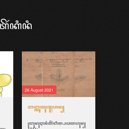
ꦼꦂꦏꦶꦤꦶ
26 August 2021
ꦧꦧ꧀ꦠꦸꦠꦸꦮꦸꦃꦲꦤ꧀
꧋ꦧꦸꦏꦸꦆꦤꦶꦠꦼꦂꦧꦶꦠ꧀ꦥꦣꦠꦲꦸꦤ꧀
ꦫꦸ꧇
1911꧈