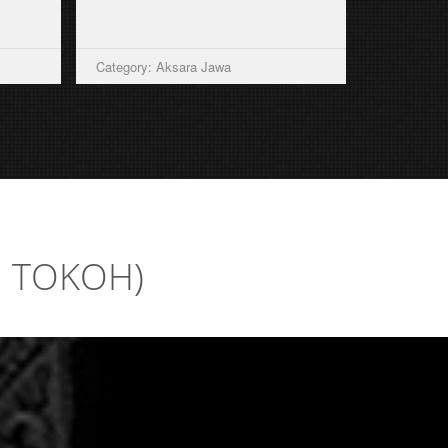
Category: Aksara Jawa
I TOKOH)