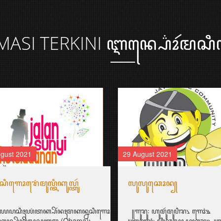
MASI
TERKINI ꦆꦤ꧀ꦥ꦳ꦺꦴꦂꦩꦱꦶꦠ
gust 2021
29 August 2021
ꦶꦒꦺꦴꦫꦺꦁꦩꦸꦭ꧀ꦠꦶꦏꦸꦭ꧀ꦠꦸꦂ
ꦭꦸꦭꦸꦕꦺꦴꦤ꧀
ꦪꦥꦱꦶꦃꦪꦁꦠꦏ꧀ꦥꦼꦂꦤꦃꦩꦏꦤ꧀ꦤꦱꦶꦒꦺꦴꦫꦺꦁ?!
꧋ꦒꦸꦫꦸ꧇ ꦲꦸꦩꦸꦂꦩꦸꦥꦶꦫ꧈ ꦒꦺꦴꦁ꧉
ꦸꦏꦤ꧀꧈
ꦏꦤ꧀ꦱꦼꦏꦼꦭꦱ꧀ꦎꦧꦩ (Obama)꧈
꧋ꦧꦒꦺꦴꦁ꧇ ꦲꦶꦕꦭ꧀ ꦥꦏ꧀ꦒꦸꦫꦸ꧉ ꧋ꦒꦸ