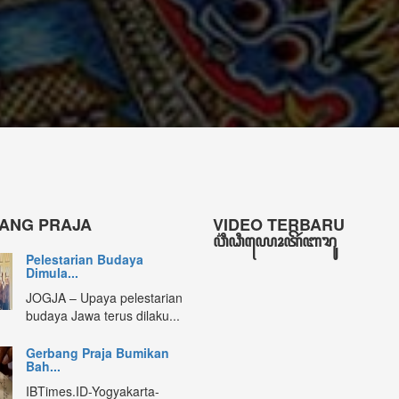
Kepala Bidang Permuseuman, Bahasa dan Sastra Disbud D