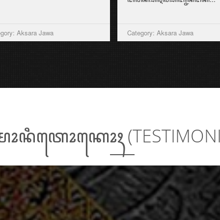
gory: Aksara Jawa
Category: Aksara Jawa
ꦺꦴꦤꦶꦠꦺꦴꦏꦺꦴꦃ (TESTIMON