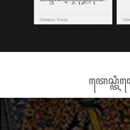
Category: Essay
Cate
ꦠꦺꦱ꧀ꦠꦶꦩ