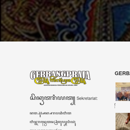
dalam
sekarang tidak
memimpin
dapat lepas dari
harus
ponsel
menghindari
pintarnya.”
watak
Adigang
Adigung
Adiguna"
- Rio Bimo
Guritno
Narasumber
- Drs.
Warsidi
Camat
Kokap,
Kulon Progo