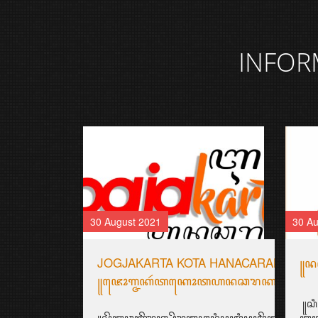
INFOR
30 August 2021
30 Au
JOGJAKARTA KOTA HANACARAKA
꧋ꦤꦱ
꧋ꦗꦺꦴꦒ꧀ꦗꦏꦂꦠꦏꦺꦴꦠꦲꦤꦕꦫꦏ꧉
꧋ꦱꦶ
꧋ꦱꦼꦧꦸꦮꦃꦒꦼꦫꦏ꧀ꦥꦼꦫꦸꦧꦲꦤ꧀ꦝꦶꦪꦩ꧀ꦝꦶꦪꦩ꧀ꦠꦼꦔꦃꦣꦶꦭꦏ
ꦧꦃ