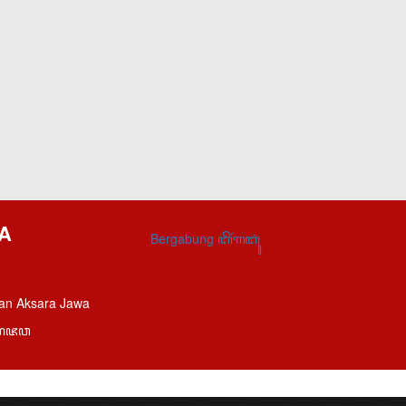
A
Bergabung ꦧꦼꦂꦒꦧꦸꦁ
an Aksara Jawa
ꦱꦫꦗꦮ