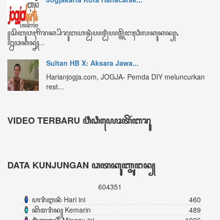
ꦏꦼꦩꦫꦶꦤ꧀ Kemarin
489
ꦩꦶꦁꦒꦸꦆꦤꦶ Minggu ini
1906
ꦧꦸꦭꦤ꧀ꦆꦤꦶ Bulan ini
2994
ꦏꦼꦱꦼꦭꦸꦫꦸꦲꦤ꧀ Keseluruhan
604351