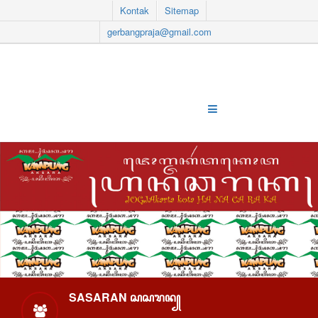
Kontak
Sitemap
gerbangpraja@gmail.com
SASARAN ꦱꦱꦫꦤ꧀