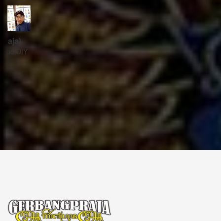
ꦱꦼꦏꦽꦠꦫꦶꦪꦠ꧀
Sekretariat:
ꦏꦩ꧀ꦥꦸꦁꦄꦏ꧀ꦱꦫꦥꦕꦶꦧꦶꦠ
ꦧꦶꦤ꧀ꦠꦫꦤ꧀ꦮꦺꦠꦤ꧀ꦱꦿꦶꦩꦸꦭ꧀ꦚꦥꦶꦪꦸꦁ
ꦔꦤ꧀ꦧꦤ꧀ꦠꦸꦭ꧀ꦪꦺꦴꦒ꧀ꦚꦏꦂꦠ
Kampung Aksara Pacibita
Bintaran Wetan 06 Kalurahan Srimulyo, Kapanewon Piyungan, Kab. Bantul,
Daerah Istimewa Yogyakarta 55792
GERBANG PRAJA