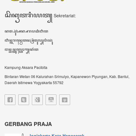
Jogjakarta Kota Hanacarak...
꧋ꦱꦼꦧꦸꦮꦃꦒꦼꦫꦏ꧀ꦥꦼꦫꦸꦧꦲꦤ꧀ꦝꦶꦪꦩ꧀ꦝꦶꦪꦩ꧀ꦠꦼꦔꦃꦣꦶꦭꦏꦸꦏꦤ꧀꧈
ꦊꦣꦏꦤ꧀ꦚ...
Sultan HB X: Aksara Jawa...
Harianjogja.com, JOGJA- Pemda DIY meluncurkan
rest...
VIDEO TERBARU ꦮ꦳ꦶꦣꦶꦪꦺꦴꦠꦼꦂꦧꦫꦸ
DATA KUNJUNGAN ꦣꦠꦏꦸꦚ꧀ꦗꦸꦔꦤ꧀
604351
ꦲꦫꦶꦆꦤꦶ Hari ini
460