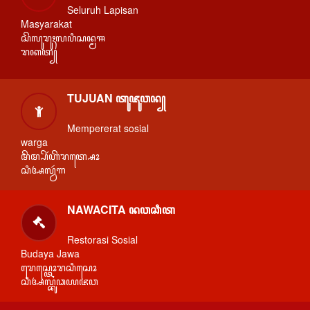
Seluruh Lapisan
Masyarakat
ꦱꦼꦭꦸꦫꦸꦃꦭꦥꦶꦱꦤ꧀ꦩꦯ
ꦫꦏꦠ꧀
TUJUAN ꦠꦸꦗꦸꦮꦤ꧀
Mempererat sosial
warga
ꦩꦼꦩ꧀ꦥꦼꦂꦲꦼꦫꦠ꧀ꦱꦺꦴ
ꦱꦶꦄꦭ꧀ꦮꦂꦒ
NAWACITA ꦤꦮꦕꦶꦠ
Restorasi Sosial
Budaya Jawa
ꦫꦺꦱ꧀ꦠꦺꦴꦫꦱꦶꦱꦺꦴ
ꦱꦶꦄꦭ꧀ꦧꦸꦣꦪꦗꦮ