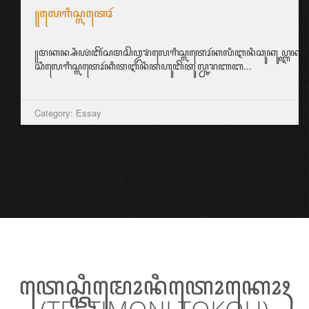
꧋ꦭꦺꦒꦶꦱ꧀ꦭꦠꦺꦴꦂ
꧋ꦩꦏꦤ꧀ꦱꦶꦪꦁꦧꦼꦂꦱꦩꦱꦼꦎꦫꦁꦭꦺꦒꦶꦱ꧀ꦭꦠꦺꦴꦂꦏꦭꦶꦆꦤꦶꦕꦸꦏꦸꦥ꧀ꦆꦤ꧀ꦱ꧀ꦥ
ꦱꦶꦭꦺꦒꦶꦱ꧀ꦭꦠꦺꦴꦂꦏꦶꦠꦆꦤꦶꦠꦲꦸꦧꦼꦠꦸꦭ꧀ꦕꦫꦚꦧ...
Category: Essay
ꦠꦺꦱ꧀ꦠꦶꦩꦺꦴꦤꦶꦠꦺꦴꦏꦺꦴꦃ