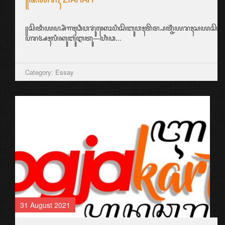
꧋ꦱꦼꦠꦶꦪꦥ꧀ꦱꦶꦁꦒꦃꦣꦶꦮꦫꦸꦁꦏꦺꦴꦥꦶꦱꦼꦧꦸꦮꦃꦠꦼꦩ꧀ꦥꦠ꧀ꦗ꦳ꦶꦪꦫꦃꦱ
ꦥꦫꦄꦃꦭꦶꦏꦸꦧꦸꦂꦆꦠꦸ—ꦲꦶꦣ...
Category: Essay
31 August 2021