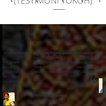
(TESTIMONI TOKOH)
“Kemajuan teknologi bukanlah musuh dari proses
pelestarian budaya, justru menjadi strategi sebagai alat
untuk mempublikasikan kekayaan khasanah budaya
Jawa dan kearifan-kearifan lokal mengingat generasi
sekarang tidak dapat lepas dari ponsel pintarnya.”
- Rio Bimo Guritno
Narasumber