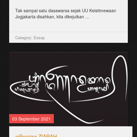
Tak sampai satu dasawarsa sejak UU Keistimewaan
Jogjakarta disahkan, kita dikejutkan ...
Category: Essay
03 September 2021
꧋ꦗ꦳ꦶꦪꦫꦃ ZIARAH