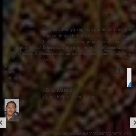
"Dengan adanya kegiatan pertemuan restorasi sosial
dengan tema Gerbang Praja ini sangat bermanfaat ada
hal khusus cara menggugah berperilaku rasa sithik
eding, seorang pemimpin mau berhasil dalam
memimpin harus menghindari watak Adigang Adigung
Adiguna"
- Drs. Warsidi
Camat Kokap, Kulon Progo
꧋“ꦣꦶꦒꦶꦠꦭꦶꦱꦱꦶꦄꦏ꧀ꦱꦫꦗꦮꦩꦼꦫꦸꦥꦏꦤ꧀ꦱꦭꦃꦱꦠꦸꦱ꧀ꦠꦤ꧀ꦝꦶꦁꦥꦺꦴꦱꦶꦠꦶꦪꦺꦴ