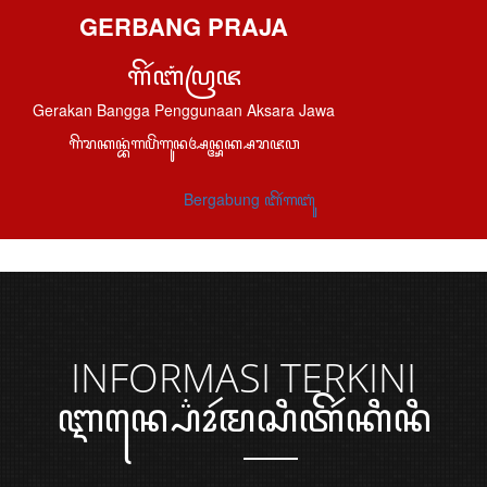
GERBANG PRAJA
ꦒꦼꦂꦧꦁꦥꦿꦗ
Gerakan Bangga Penggunaan Aksara Jawa
ꦒꦼꦫꦏꦤ꧀ꦧꦁꦒꦥꦼꦁꦒꦸꦤꦄꦤ꧀ꦄꦏ꧀ꦱꦫꦗꦮ
Bergabung ꦧꦼꦂꦒꦧꦸꦁ
INFORMASI
TERKINI
ꦆꦤ꧀ꦥ꦳ꦺꦴꦂꦩꦱꦶꦠꦼꦂꦏꦶꦤꦶ