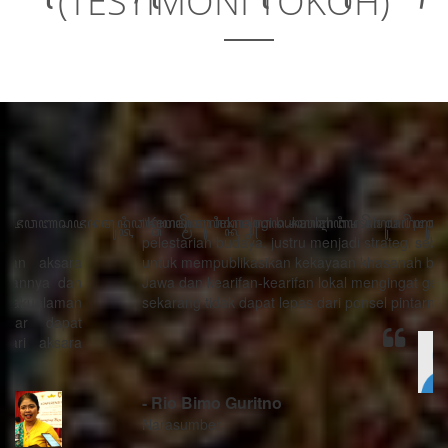
(TESTIMONI TOKOH)
“Kemajuan teknologi bukanlah musuh dari proses
pelestarian budaya, justru menjadi strategi sebagai alat
untuk mempublikasikan kekayaan khasanah budaya
Jawa dan kearifan-kearifan lokal mengingat generasi
sekarang tidak dapat lepas dari ponsel pintarnya.”
- Rio Bimo Guritno
Narasumber