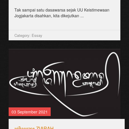
Tak sampai satu dasawarsa sejak UU Keistimewaan
Jogjakarta disahkan, kita dikejutkan ...
Category: Essay
03 September 2021
꧋ꦗ꦳ꦶꦪꦫꦃ ZIARAH