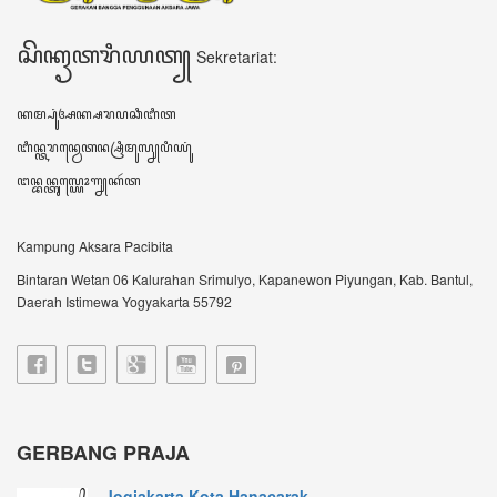
Jogjakarta Kota Hanacarak...
꧋ꦱꦼꦧꦸꦮꦃꦒꦼꦫꦏ꧀ꦥꦼꦫꦸꦧꦲꦤ꧀ꦝꦶꦪꦩ꧀ꦝꦶꦪꦩ꧀ꦠꦼꦔꦃꦣꦶꦭꦏꦸꦏꦤ꧀꧈
ꦊꦣꦏꦤ꧀ꦚ...
Sultan HB X: Aksara Jawa...
Harianjogja.com, JOGJA- Pemda DIY meluncurkan
rest...
VIDEO TERBARU ꦮ꦳ꦶꦣꦶꦪꦺꦴꦠꦼꦂꦧꦫꦸ
DATA KUNJUNGAN ꦣꦠꦏꦸꦚ꧀ꦗꦸꦔꦤ꧀
606033
ꦲꦫꦶꦆꦤꦶ Hari ini
231