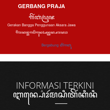
GERBANG PRAJA
ꦒꦼꦂꦧꦁꦥꦿꦗ
Gerakan Bangga Penggunaan Aksara Jawa
ꦒꦼꦫꦏꦤ꧀ꦧꦁꦒꦥꦼꦁꦒꦸꦤꦄꦤ꧀ꦄꦏ꧀ꦱꦫꦗꦮ
Bergabung ꦧꦼꦂꦒꦧꦸꦁ
INFORMASI
TERKINI
ꦆꦤ꧀ꦥ꦳ꦺꦴꦂꦩꦱꦶꦠꦼꦂꦏꦶꦤꦶ