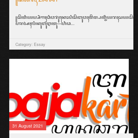
꧋ꦱꦼꦠꦶꦪꦥ꧀ꦱꦶꦁꦒꦃꦣꦶꦮꦫꦸꦁꦏꦺꦴꦥꦶꦱꦼꦧꦸꦮꦃꦠꦼꦩ꧀ꦥꦠ꧀ꦗ꦳ꦶꦪꦫꦃꦱ
ꦥꦫꦄꦃꦭꦶꦏꦸꦧꦸꦂꦆꦠꦸ—ꦲꦶꦣ...
Category: Essay
31 August 2021