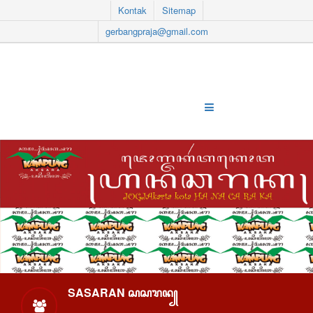
Kontak
Sitemap
gerbangpraja@gmail.com
SASARAN ꦱꦱꦫꦤ꧀