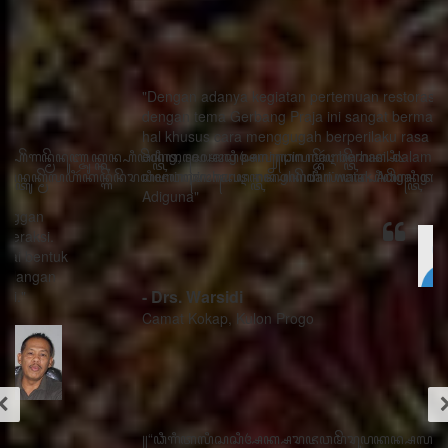
"Dengan adanya kegiatan pertemuan restorasi sosial
dengan tema Gerbang Praja ini sangat bermanfaat ada
hal khusus cara menggugah berperilaku rasa sithik
eding, seorang pemimpin mau berhasil dalam
memimpin harus menghindari watak Adigang Adigung
Adiguna"
- Drs. Warsidi
Camat Kokap, Kulon Progo
꧋“ꦣꦶꦒꦶꦠꦭꦶꦱꦱꦶꦄꦏ꧀ꦱꦫꦗꦮꦩꦼꦫꦸꦥꦏꦤ꧀ꦱꦭꦃꦱꦠꦸꦱ꧀ꦠꦤ꧀ꦝꦶꦁꦥꦺꦴꦱꦶꦠꦶꦪꦺꦴ