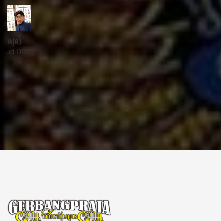
ꦱꦼꦏꦽꦠꦫꦶꦪꦠ꧀
Sekretariat:
ꦏꦩ꧀ꦥꦸꦁꦄꦏ꧀ꦱꦫꦥꦕꦶꦧꦶꦠ
ꦧꦶꦤ꧀ꦠꦫꦤ꧀ꦮꦺꦠꦤ꧀ꦱꦿꦶꦩꦸꦭ꧀ꦚꦥꦶꦪꦸꦁ
ꦔꦤ꧀ꦧꦤ꧀ꦠꦸꦭ꧀ꦪꦺꦴꦒ꧀ꦚꦏꦂꦠ
Kampung Aksara Pacibita
Bintaran Wetan 06 Kalurahan Srimulyo, Kapanewon Piyungan, Kab. Bantul,
Daerah Istimewa Yogyakarta 55792
GERBANG PRAJA