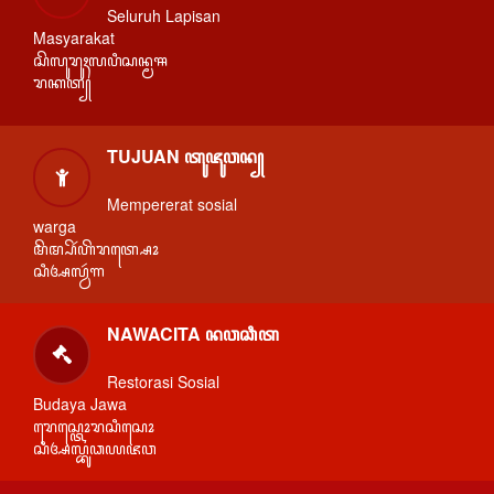
Seluruh Lapisan
Masyarakat
ꦱꦼꦭꦸꦫꦸꦃꦭꦥꦶꦱꦤ꧀ꦩꦯ
ꦫꦏꦠ꧀
TUJUAN ꦠꦸꦗꦸꦮꦤ꧀
Mempererat sosial
warga
ꦩꦼꦩ꧀ꦥꦼꦂꦲꦼꦫꦠ꧀ꦱꦺꦴ
ꦱꦶꦄꦭ꧀ꦮꦂꦒ
NAWACITA ꦤꦮꦕꦶꦠ
Restorasi Sosial
Budaya Jawa
ꦫꦺꦱ꧀ꦠꦺꦴꦫꦱꦶꦱꦺꦴ
ꦱꦶꦄꦭ꧀ꦧꦸꦣꦪꦗꦮ