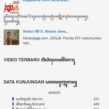
ꦏꦼꦩꦫꦶꦤ꧀ Kemarin
483
ꦩꦶꦁꦒꦸꦆꦤꦶ Minggu ini
231
ꦧꦸꦭꦤ꧀ꦆꦤꦶ Bulan ini
4676
ꦏꦼꦱꦼꦭꦸꦫꦸꦲꦤ꧀ Keseluruhan
606033