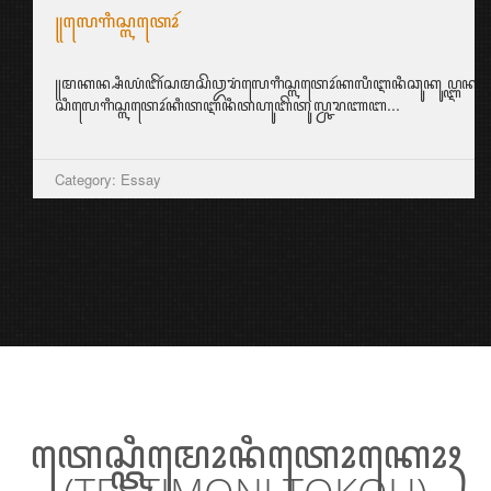
꧋ꦭꦺꦒꦶꦱ꧀ꦭꦠꦺꦴꦂ
꧋ꦩꦏꦤ꧀ꦱꦶꦪꦁꦧꦼꦂꦱꦩꦱꦼꦎꦫꦁꦭꦺꦒꦶꦱ꧀ꦭꦠꦺꦴꦂꦏꦭꦶꦆꦤꦶꦕꦸꦏꦸꦥ꧀ꦆꦤ꧀ꦱ꧀ꦥ
ꦱꦶꦭꦺꦒꦶꦱ꧀ꦭꦠꦺꦴꦂꦏꦶꦠꦆꦤꦶꦠꦲꦸꦧꦼꦠꦸꦭ꧀ꦕꦫꦚꦧ...
Category: Essay
ꦠꦺꦱ꧀ꦠꦶꦩꦺꦴꦤꦶꦠꦺꦴꦏꦺꦴꦃ