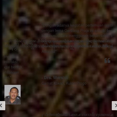
"Dengan adanya kegiatan pertemuan restorasi sosial
dengan tema Gerbang Praja ini sangat bermanfaat ada
hal khusus cara menggugah berperilaku rasa sithik
eding, seorang pemimpin mau berhasil dalam
memimpin harus menghindari watak Adigang Adigung
Adiguna"
- Drs. Warsidi
Camat Kokap, Kulon Progo
꧋“ꦣꦶꦒꦶꦠꦭꦶꦱꦱꦶꦄꦏ꧀ꦱꦫꦗꦮꦩꦼꦫꦸꦥꦏꦤ꧀ꦱꦭꦃꦱꦠꦸꦱ꧀ꦠꦤ꧀ꦝꦶꦁꦥꦺꦴꦱꦶꦠꦶꦪꦺꦴ