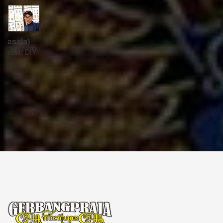
ꦱꦼꦏꦽꦠꦫꦶꦪꦠ꧀
Sekretariat:
ꦏꦩ꧀ꦥꦸꦁꦄꦏ꧀ꦱꦫꦥꦕꦶꦧꦶꦠ
ꦧꦶꦤ꧀ꦠꦫꦤ꧀ꦮꦺꦠꦤ꧀ꦱꦿꦶꦩꦸꦭ꧀ꦚꦥꦶꦪꦸꦁ
ꦔꦤ꧀ꦧꦤ꧀ꦠꦸꦭ꧀ꦪꦺꦴꦒ꧀ꦚꦏꦂꦠ
Kampung Aksara Pacibita
Bintaran Wetan 06 Kalurahan Srimulyo, Kapanewon Piyungan, Kab. Bantul,
Daerah Istimewa Yogyakarta 55792
GERBANG PRAJA