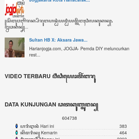
ꦏꦼꦩꦫꦶꦤ꧀ Kemarin
464
ꦩꦶꦁꦒꦸꦆꦤꦶ Minggu ini
2293
ꦧꦸꦭꦤ꧀ꦆꦤꦶ Bulan ini
3381
ꦏꦼꦱꦼꦭꦸꦫꦸꦲꦤ꧀ Keseluruhan
604738