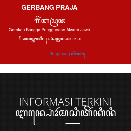
GERBANG PRAJA
ꦒꦼꦂꦧꦁꦥꦿꦗ
Gerakan Bangga Penggunaan Aksara Jawa
ꦒꦼꦫꦏꦤ꧀ꦧꦁꦒꦥꦼꦁꦒꦸꦤꦄꦤ꧀ꦄꦏ꧀ꦱꦫꦗꦮ
Bergabung ꦧꦼꦂꦒꦧꦸꦁ
INFORMASI
TERKINI
ꦆꦤ꧀ꦥ꦳ꦺꦴꦂꦩꦱꦶꦠꦼꦂꦏꦶꦤꦶ