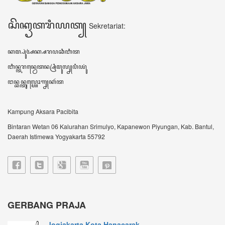
Jogjakarta Kota Hanacarak...
꧋ꦱꦼꦧꦸꦮꦃꦒꦼꦫꦏ꧀ꦥꦼꦫꦸꦧꦲꦤ꧀ꦝꦶꦪꦩ꧀ꦝꦶꦪꦩ꧀ꦠꦼꦔꦃꦣꦶꦭꦏꦸꦏꦤ꧀꧈
ꦊꦣꦏꦤ꧀ꦚ...
Sultan HB X: Aksara Jawa...
Harianjogja.com, JOGJA- Pemda DIY meluncurkan
rest...
VIDEO TERBARU ꦮ꦳ꦶꦣꦶꦪꦺꦴꦠꦼꦂꦧꦫꦸ
DATA KUNJUNGAN ꦣꦠꦏꦸꦚ꧀ꦗꦸꦔꦤ꧀
604738
ꦲꦫꦶꦆꦤꦶ Hari ini
383