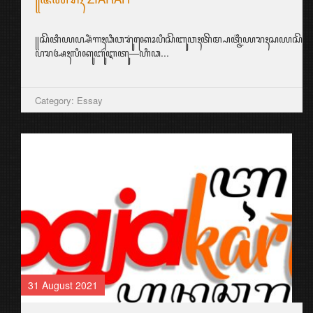
꧋ꦱꦼꦠꦶꦪꦥ꧀ꦱꦶꦁꦒꦃꦣꦶꦮꦫꦸꦁꦏꦺꦴꦥꦶꦱꦼꦧꦸꦮꦃꦠꦼꦩ꧀ꦥꦠ꧀ꦗ꦳ꦶꦪꦫꦃꦱ
ꦥꦫꦄꦃꦭꦶꦏꦸꦧꦸꦂꦆꦠꦸ—ꦲꦶꦣ...
Category: Essay
31 August 2021