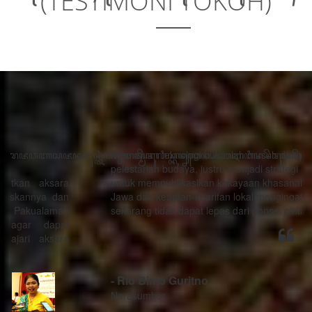
(TESTIMONI TOKOH)
“Kemajuan teknologi bukanlah musuh dari proses
pelestarian budaya, justru menjadi strategi sebagai alat
untuk mempublikasikan kekayaan khasanah budaya
Jawa dan kearifan-kearifan lokal mengingat generasi
sekarang tidak dapat lepas dari ponsel pintarnya.”
- Rio Bimo Guritno
Narasumber