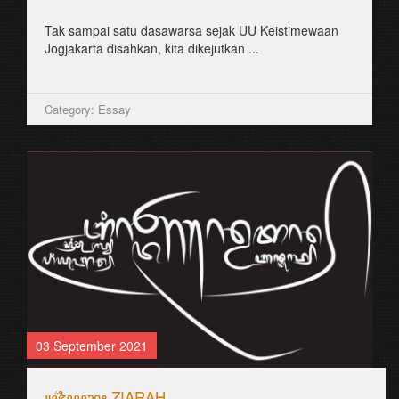
Tak sampai satu dasawarsa sejak UU Keistimewaan
Jogjakarta disahkan, kita dikejutkan ...
Category: Essay
03 September 2021
꧋ꦗ꦳ꦶꦪꦫꦃ ZIARAH