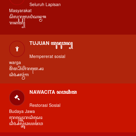
Seluruh Lapisan
Masyarakat
ꦱꦼꦭꦸꦫꦸꦃꦭꦥꦶꦱꦤ꧀ꦩꦯ
ꦫꦏꦠ꧀
TUJUAN ꦠꦸꦗꦸꦮꦤ꧀
Mempererat sosial
warga
ꦩꦼꦩ꧀ꦥꦼꦂꦲꦼꦫꦠ꧀ꦱꦺꦴ
ꦱꦶꦄꦭ꧀ꦮꦂꦒ
NAWACITA ꦤꦮꦕꦶꦠ
Restorasi Sosial
Budaya Jawa
ꦫꦺꦱ꧀ꦠꦺꦴꦫꦱꦶꦱꦺꦴ
ꦱꦶꦄꦭ꧀ꦧꦸꦣꦪꦗꦮ