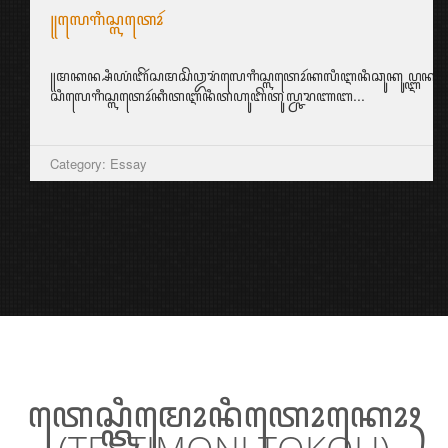
꧋ꦭꦺꦒꦶꦱ꧀ꦭꦠꦺꦴꦂ
꧋ꦩꦏꦤ꧀ꦱꦶꦪꦁꦧꦼꦂꦱꦩꦱꦼꦎꦫꦁꦭꦺꦒꦶꦱ꧀ꦭꦠꦺꦴꦂꦏꦭꦶꦆꦤꦶꦕꦸꦏꦸꦥ꧀ꦆꦤ꧀ꦱ꧀ꦥ
ꦱꦶꦭꦺꦒꦶꦱ꧀ꦭꦠꦺꦴꦂꦏꦶꦠꦆꦤꦶꦠꦲꦸꦧꦼꦠꦸꦭ꧀ꦕꦫꦚꦧ...
Category: Essay
ꦠꦺꦱ꧀ꦠꦶꦩꦺꦴꦤꦶꦠꦺꦴꦏꦺꦴꦃ