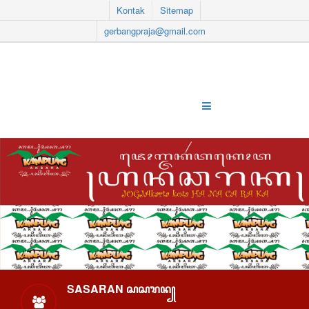
Kontak
Sitemap
gerbangpraja@gmail.com
SASARAN ꦱꦱꦫꦤ꧀