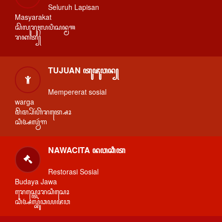
Seluruh Lapisan
Masyarakat
ꦱꦼꦭꦸꦫꦸꦃꦭꦥꦶꦱꦤ꧀ꦩꦯ
ꦫꦏꦠ꧀
TUJUAN ꦠꦸꦗꦸꦮꦤ꧀
Mempererat sosial
warga
ꦩꦼꦩ꧀ꦥꦼꦂꦲꦼꦫꦠ꧀ꦱꦺꦴ
ꦱꦶꦄꦭ꧀ꦮꦂꦒ
NAWACITA ꦤꦮꦕꦶꦠ
Restorasi Sosial
Budaya Jawa
ꦫꦺꦱ꧀ꦠꦺꦴꦫꦱꦶꦱꦺꦴ
ꦱꦶꦄꦭ꧀ꦧꦸꦣꦪꦗꦮ