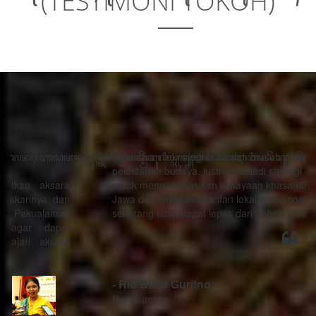
(TESTIMONI TOKOH)
“Kemajuan teknologi bukanlah musuh dari proses
pelestarian budaya, justru menjadi strategi sebagai alat
untuk mempublikasikan kekayaan khasanah budaya
Jawa dan kearifan-kearifan lokal mengingat generasi
sekarang tidak dapat lepas dari ponsel pintarnya.”
- Rio Bimo Guritno
Narasumber