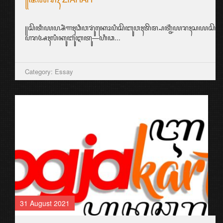
꧋ꦱꦼꦠꦶꦪꦥ꧀ꦱꦶꦁꦒꦃꦣꦶꦮꦫꦸꦁꦏꦺꦴꦥꦶꦱꦼꦧꦸꦮꦃꦠꦼꦩ꧀ꦥꦠ꧀ꦗ꦳ꦶꦪꦫꦃꦱ
ꦥꦫꦄꦃꦭꦶꦏꦸꦧꦸꦂꦆꦠꦸ—ꦲꦶꦣ...
Category: Essay
31 August 2021