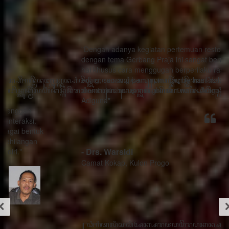
"Dengan adanya kegiatan pertemuan restorasi sosial
dengan tema Gerbang Praja ini sangat bermanfaat ada
hal khusus cara menggugah berperilaku rasa sithik
eding, seorang pemimpin mau berhasil dalam
memimpin harus menghindari watak Adigang Adigung
Adiguna"
- Drs. Warsidi
Camat Kokap, Kulon Progo
꧋“ꦣꦶꦒꦶꦠꦭꦶꦱꦱꦶꦄꦏ꧀ꦱꦫꦗꦮꦩꦼꦫꦸꦥꦏꦤ꧀ꦱꦭꦃꦱꦠꦸꦱ꧀ꦠꦤ꧀ꦝꦶꦁꦥꦺꦴꦱꦶꦠꦶꦪꦺꦴ