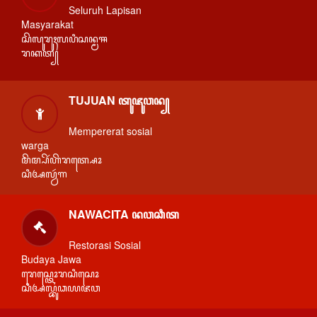
Seluruh Lapisan
Masyarakat
ꦱꦼꦭꦸꦫꦸꦃꦭꦥꦶꦱꦤ꧀ꦩꦯ
ꦫꦏꦠ꧀
TUJUAN ꦠꦸꦗꦸꦮꦤ꧀
Mempererat sosial
warga
ꦩꦼꦩ꧀ꦥꦼꦂꦲꦼꦫꦠ꧀ꦱꦺꦴ
ꦱꦶꦄꦭ꧀ꦮꦂꦒ
NAWACITA ꦤꦮꦕꦶꦠ
Restorasi Sosial
Budaya Jawa
ꦫꦺꦱ꧀ꦠꦺꦴꦫꦱꦶꦱꦺꦴ
ꦱꦶꦄꦭ꧀ꦧꦸꦣꦪꦗꦮ