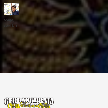
ꦱꦼꦏꦽꦠꦫꦶꦪꦠ꧀
Sekretariat:
ꦏꦩ꧀ꦥꦸꦁꦄꦏ꧀ꦱꦫꦥꦕꦶꦧꦶꦠ
ꦧꦶꦤ꧀ꦠꦫꦤ꧀ꦮꦺꦠꦤ꧀ꦱꦿꦶꦩꦸꦭ꧀ꦚꦥꦶꦪꦸꦁ
ꦔꦤ꧀ꦧꦤ꧀ꦠꦸꦭ꧀ꦪꦺꦴꦒ꧀ꦚꦏꦂꦠ
Kampung Aksara Pacibita
Bintaran Wetan 06 Kalurahan Srimulyo, Kapanewon Piyungan, Kab. Bantul,
Daerah Istimewa Yogyakarta 55792
GERBANG PRAJA