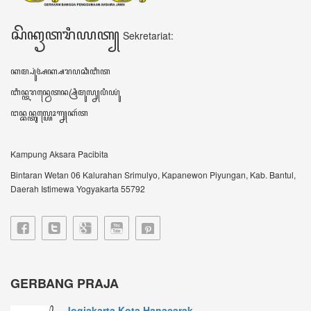
Jogjakarta Kota Hanacarak...
꧋ꦱꦼꦧꦸꦮꦃꦒꦼꦫꦏ꧀ꦥꦼꦫꦸꦧꦲꦤ꧀ꦝꦶꦪꦩ꧀ꦝꦶꦪꦩ꧀ꦠꦼꦔꦃꦣꦶꦭꦏꦸꦏꦤ꧀꧈
ꦊꦣꦏꦤ꧀ꦚ...
Sultan HB X: Aksara Jawa...
Harianjogja.com, JOGJA- Pemda DIY meluncurkan
rest...
VIDEO TERBARU ꦮ꦳ꦶꦣꦶꦪꦺꦴꦠꦼꦂꦧꦫꦸ
DATA KUNJUNGAN ꦣꦠꦏꦸꦚ꧀ꦗꦸꦔꦤ꧀
604589
ꦲꦫꦶꦆꦤꦶ Hari ini
234