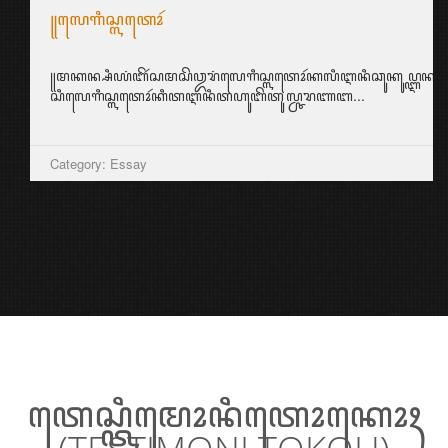
꧋ꦭꦺꦒꦶꦱ꧀ꦭꦠꦺꦴꦂ
꧋ꦩꦏꦤ꧀ꦱꦶꦪꦁꦧꦼꦂꦱꦩꦱꦼꦎꦫꦁꦭꦺꦒꦶꦱ꧀ꦭꦠꦺꦴꦂꦏꦭꦶꦆꦤꦶꦕꦸꦏꦸꦥ꧀ꦆꦤ꧀ꦱ꧀ꦥ
ꦱꦶꦭꦺꦒꦶꦱ꧀ꦭꦠꦺꦴꦂꦏꦶꦠꦆꦤꦶꦠꦲꦸꦧꦼꦠꦸꦭ꧀ꦕꦫꦚꦧ...
Category: Essay
ꦠꦺꦱ꧀ꦠꦶꦩꦺꦴꦤꦶꦠꦺꦴꦏꦺꦴꦃ