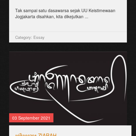
Tak sampai satu dasawarsa sejak UU Keistimewaan
Jogjakarta disahkan, kita dikejutkan ...
Category: Essay
03 September 2021
꧋ꦗ꦳ꦶꦪꦫꦃ ZIARAH