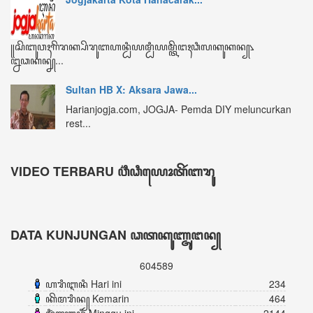
ꦏꦼꦩꦫꦶꦤ꧀ Kemarin
464
ꦩꦶꦁꦒꦸꦆꦤꦶ Minggu ini
2144
ꦧꦸꦭꦤ꧀ꦆꦤꦶ Bulan ini
3232
ꦏꦼꦱꦼꦭꦸꦫꦸꦲꦤ꧀ Keseluruhan
604589