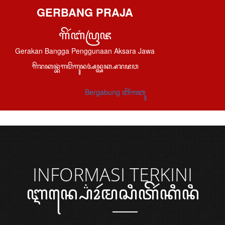
GERBANG PRAJA
ꦒꦼꦂꦧꦁꦥꦿꦗ
Gerakan Bangga Penggunaan Aksara Jawa
ꦒꦼꦫꦏꦤ꧀ꦧꦁꦒꦥꦼꦁꦒꦸꦤꦄꦤ꧀ꦄꦏ꧀ꦱꦫꦗꦮ
Bergabung ꦧꦼꦂꦒꦧꦸꦁ
INFORMASI
TERKINI
ꦆꦤ꧀ꦥ꦳ꦺꦴꦂꦩꦱꦶꦠꦼꦂꦏꦶꦤꦶ