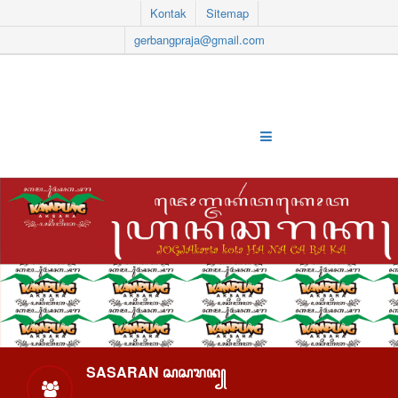
Kontak
Sitemap
gerbangpraja@gmail.com
SASARAN ꦱꦱꦫꦤ꧀