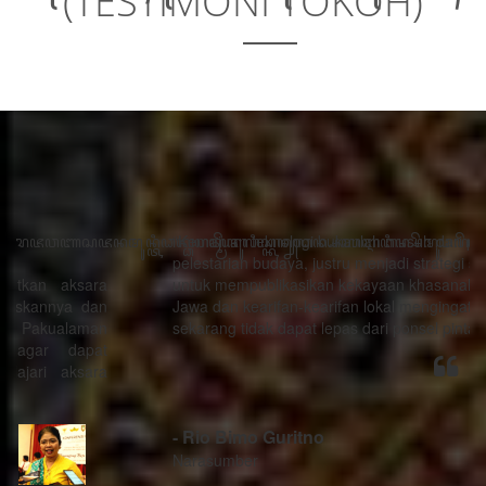
(TESTIMONI TOKOH)
“Kemajuan teknologi bukanlah musuh dari proses
pelestarian budaya, justru menjadi strategi sebagai alat
untuk mempublikasikan kekayaan khasanah budaya
Jawa dan kearifan-kearifan lokal mengingat generasi
sekarang tidak dapat lepas dari ponsel pintarnya.”
- Rio Bimo Guritno
Narasumber