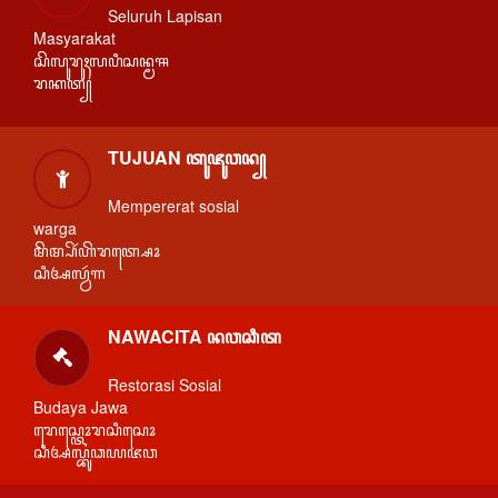
Seluruh Lapisan
Masyarakat
ꦱꦼꦭꦸꦫꦸꦃꦭꦥꦶꦱꦤ꧀ꦩꦯ
ꦫꦏꦠ꧀
TUJUAN ꦠꦸꦗꦸꦮꦤ꧀
Mempererat sosial
warga
ꦩꦼꦩ꧀ꦥꦼꦂꦲꦼꦫꦠ꧀ꦱꦺꦴ
ꦱꦶꦄꦭ꧀ꦮꦂꦒ
NAWACITA ꦤꦮꦕꦶꦠ
Restorasi Sosial
Budaya Jawa
ꦫꦺꦱ꧀ꦠꦺꦴꦫꦱꦶꦱꦺꦴ
ꦱꦶꦄꦭ꧀ꦧꦸꦣꦪꦗꦮ