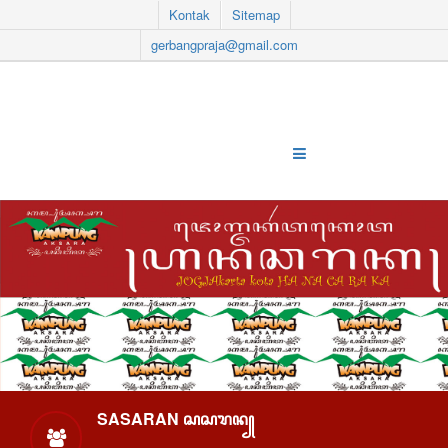
Kontak
Sitemap
gerbangpraja@gmail.com
SASARAN ꦱꦱꦫꦤ꧀