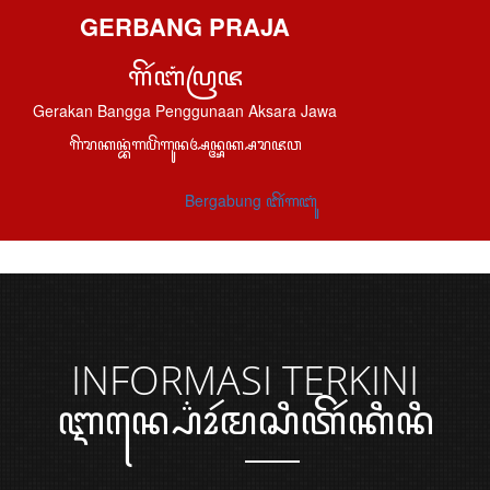
GERBANG PRAJA
ꦒꦼꦂꦧꦁꦥꦿꦗ
Gerakan Bangga Penggunaan Aksara Jawa
ꦒꦼꦫꦏꦤ꧀ꦧꦁꦒꦥꦼꦁꦒꦸꦤꦄꦤ꧀ꦄꦏ꧀ꦱꦫꦗꦮ
Bergabung ꦧꦼꦂꦒꦧꦸꦁ
INFORMASI
TERKINI
ꦆꦤ꧀ꦥ꦳ꦺꦴꦂꦩꦱꦶꦠꦼꦂꦏꦶꦤꦶ