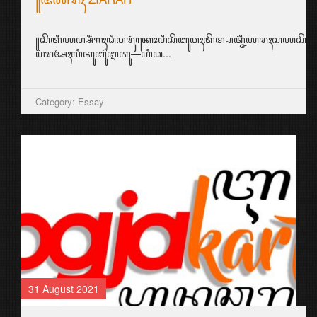
꧋ꦱꦼꦠꦶꦪꦥ꧀ꦱꦶꦁꦒꦃꦣꦶꦮꦫꦸꦁꦏꦺꦴꦥꦶꦱꦼꦧꦸꦮꦃꦠꦼꦩ꧀ꦥꦠ꧀ꦗ꦳ꦶꦪꦫꦃꦱ
ꦥꦫꦄꦃꦭꦶꦏꦸꦧꦸꦂꦆꦠꦸ—ꦲꦶꦣ...
Category: Essay
31 August 2021