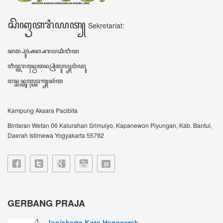
Jogjakarta Kota Hanacarak...
꧋ꦱꦼꦧꦸꦮꦃꦒꦼꦫꦏ꧀ꦥꦼꦫꦸꦧꦲꦤ꧀ꦝꦶꦪꦩ꧀ꦝꦶꦪꦩ꧀ꦠꦼꦔꦃꦣꦶꦭꦏꦸꦏꦤ꧀꧈
ꦊꦣꦏꦤ꧀ꦚ...
Sultan HB X: Aksara Jawa...
Harianjogja.com, JOGJA- Pemda DIY meluncurkan
rest...
VIDEO TERBARU ꦮ꦳ꦶꦣꦶꦪꦺꦴꦠꦼꦂꦧꦫꦸ
DATA KUNJUNGAN ꦣꦠꦏꦸꦚ꧀ꦗꦸꦔꦤ꧀
605317
ꦲꦫꦶꦆꦤꦶ Hari ini
522