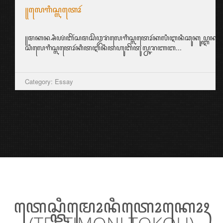
꧋ꦭꦺꦒꦶꦱ꧀ꦭꦠꦺꦴꦂ
꧋ꦩꦏꦤ꧀ꦱꦶꦪꦁꦧꦼꦂꦱꦩꦱꦼꦎꦫꦁꦭꦺꦒꦶꦱ꧀ꦭꦠꦺꦴꦂꦏꦭꦶꦆꦤꦶꦕꦸꦏꦸꦥ꧀ꦆꦤ꧀ꦱ꧀ꦥ
ꦱꦶꦭꦺꦒꦶꦱ꧀ꦭꦠꦺꦴꦂꦏꦶꦠꦆꦤꦶꦠꦲꦸꦧꦼꦠꦸꦭ꧀ꦕꦫꦚꦧ...
Category: Essay
ꦠꦺꦱ꧀ꦠꦶꦩꦺꦴꦤꦶꦠꦺꦴꦏꦺꦴꦃ