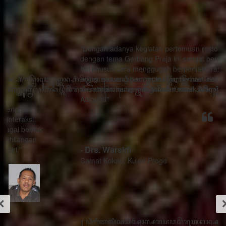
"Dengan adanya kegiatan pertemuan restorasi sosial
dengan tema Gerbang Praja ini sangat bermanfaat ada
hal khusus cara menggugah berperilaku rasa sithik
eding, seorang pemimpin mau berhasil dalam
memimpin harus menghindari watak Adigang Adigung
Adiguna"
- Drs. Warsidi
Camat Kokap, Kulon Progo
꧋“ꦣꦶꦒꦶꦠꦭꦶꦱꦱꦶꦄꦏ꧀ꦱꦫꦗꦮꦩꦼꦫꦸꦥꦏꦤ꧀ꦱꦭꦃꦱꦠꦸꦱ꧀ꦠꦤ꧀ꦝꦶꦁꦥꦺꦴꦱꦶꦠꦶꦪꦺꦴ