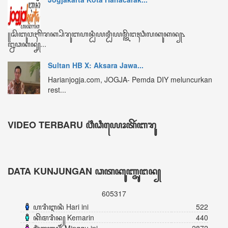
ꦏꦼꦩꦫꦶꦤ꧀ Kemarin
440
ꦩꦶꦁꦒꦸꦆꦤꦶ Minggu ini
2872
ꦧꦸꦭꦤ꧀ꦆꦤꦶ Bulan ini
3960
ꦏꦼꦱꦼꦭꦸꦫꦸꦲꦤ꧀ Keseluruhan
605317