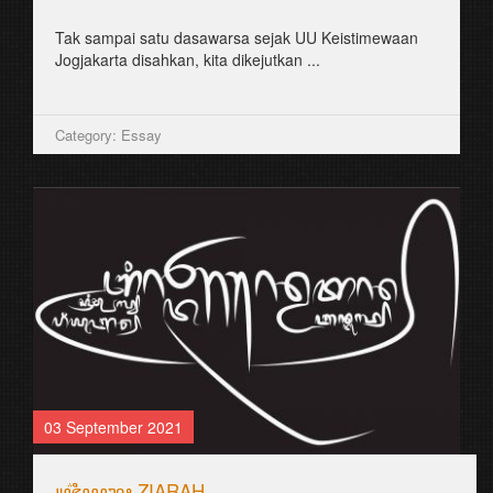
Tak sampai satu dasawarsa sejak UU Keistimewaan
Jogjakarta disahkan, kita dikejutkan ...
Category: Essay
03 September 2021
꧋ꦗ꦳ꦶꦪꦫꦃ ZIARAH