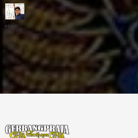
ꦱꦼꦏꦽꦠꦫꦶꦪꦠ꧀
Sekretariat:
ꦏꦩ꧀ꦥꦸꦁꦄꦏ꧀ꦱꦫꦥꦕꦶꦧꦶꦠ
ꦧꦶꦤ꧀ꦠꦫꦤ꧀ꦮꦺꦠꦤ꧀ꦱꦿꦶꦩꦸꦭ꧀ꦚꦥꦶꦪꦸꦁ
ꦔꦤ꧀ꦧꦤ꧀ꦠꦸꦭ꧀ꦪꦺꦴꦒ꧀ꦚꦏꦂꦠ
Kampung Aksara Pacibita
Bintaran Wetan 06 Kalurahan Srimulyo, Kapanewon Piyungan, Kab. Bantul,
Daerah Istimewa Yogyakarta 55792
GERBANG PRAJA