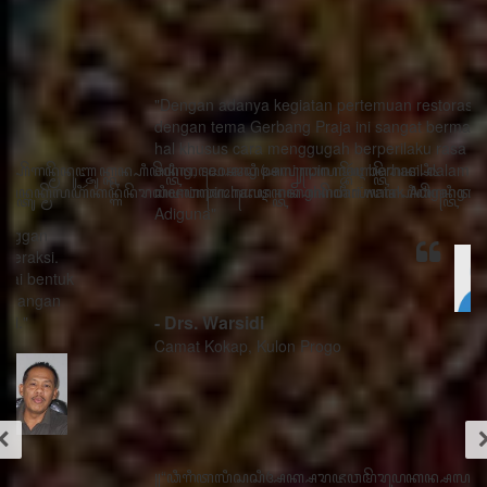
"Dengan adanya kegiatan pertemuan restorasi sosial
dengan tema Gerbang Praja ini sangat bermanfaat ada
hal khusus cara menggugah berperilaku rasa sithik
eding, seorang pemimpin mau berhasil dalam
memimpin harus menghindari watak Adigang Adigung
Adiguna"
- Drs. Warsidi
Camat Kokap, Kulon Progo
꧋“ꦣꦶꦒꦶꦠꦭꦶꦱꦱꦶꦄꦏ꧀ꦱꦫꦗꦮꦩꦼꦫꦸꦥꦏꦤ꧀ꦱꦭꦃꦱꦠꦸꦱ꧀ꦠꦤ꧀ꦝꦶꦁꦥꦺꦴꦱꦶꦠꦶꦪꦺꦴ