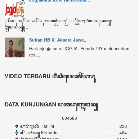
ꦏꦼꦩꦫꦶꦤ꧀ Kemarin
464
ꦩꦶꦁꦒꦸꦆꦤꦶ Minggu ini
2143
ꦧꦸꦭꦤ꧀ꦆꦤꦶ Bulan ini
3231
ꦏꦼꦱꦼꦭꦸꦫꦸꦲꦤ꧀ Keseluruhan
604588