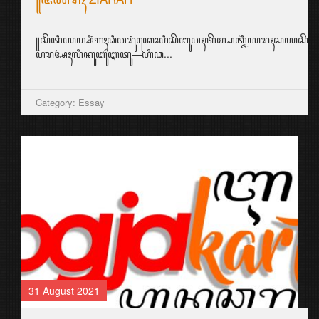
꧋ꦱꦼꦠꦶꦪꦥ꧀ꦱꦶꦁꦒꦃꦣꦶꦮꦫꦸꦁꦏꦺꦴꦥꦶꦱꦼꦧꦸꦮꦃꦠꦼꦩ꧀ꦥꦠ꧀ꦗ꦳ꦶꦪꦫꦃꦱ
ꦥꦫꦄꦃꦭꦶꦏꦸꦧꦸꦂꦆꦠꦸ—ꦲꦶꦣ...
Category: Essay
31 August 2021