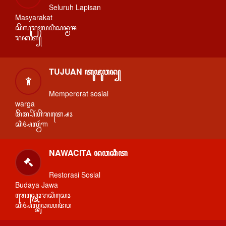
Seluruh Lapisan
Masyarakat
ꦱꦼꦭꦸꦫꦸꦃꦭꦥꦶꦱꦤ꧀ꦩꦯ
ꦫꦏꦠ꧀
TUJUAN ꦠꦸꦗꦸꦮꦤ꧀
Mempererat sosial
warga
ꦩꦼꦩ꧀ꦥꦼꦂꦲꦼꦫꦠ꧀ꦱꦺꦴ
ꦱꦶꦄꦭ꧀ꦮꦂꦒ
NAWACITA ꦤꦮꦕꦶꦠ
Restorasi Sosial
Budaya Jawa
ꦫꦺꦱ꧀ꦠꦺꦴꦫꦱꦶꦱꦺꦴ
ꦱꦶꦄꦭ꧀ꦧꦸꦣꦪꦗꦮ