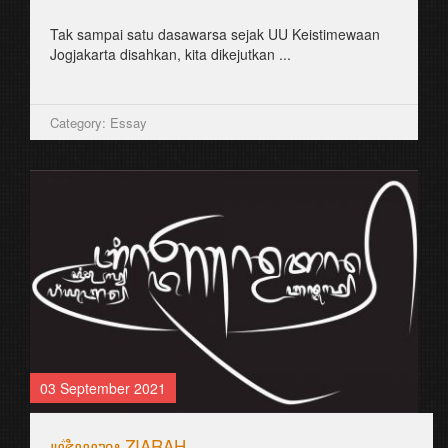
Tak sampai satu dasawarsa sejak UU Keistimewaan
Jogjakarta disahkan, kita dikejutkan ...
Category: Essay
03 September 2021
꧋ꦗ꦳ꦶꦪꦫꦃ ZIARAH