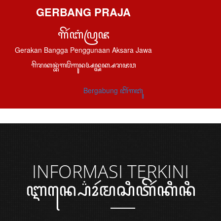
GERBANG PRAJA
ꦒꦼꦂꦧꦁꦥꦿꦗ
Gerakan Bangga Penggunaan Aksara Jawa
ꦒꦼꦫꦏꦤ꧀ꦧꦁꦒꦥꦼꦁꦒꦸꦤꦄꦤ꧀ꦄꦏ꧀ꦱꦫꦗꦮ
Bergabung ꦧꦼꦂꦒꦧꦸꦁ
INFORMASI
TERKINI
ꦆꦤ꧀ꦥ꦳ꦺꦴꦂꦩꦱꦶꦠꦼꦂꦏꦶꦤꦶ