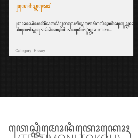
꧋ꦭꦺꦒꦶꦱ꧀ꦭꦠꦺꦴꦂ
꧋ꦩꦏꦤ꧀ꦱꦶꦪꦁꦧꦼꦂꦱꦩꦱꦼꦎꦫꦁꦭꦺꦒꦶꦱ꧀ꦭꦠꦺꦴꦂꦏꦭꦶꦆꦤꦶꦕꦸꦏꦸꦥ꧀ꦆꦤ꧀ꦱ꧀ꦥ
ꦱꦶꦭꦺꦒꦶꦱ꧀ꦭꦠꦺꦴꦂꦏꦶꦠꦆꦤꦶꦠꦲꦸꦧꦼꦠꦸꦭ꧀ꦕꦫꦚꦧ...
Category: Essay
ꦠꦺꦱ꧀ꦠꦶꦩꦺꦴꦤꦶꦠꦺꦴꦏꦺꦴꦃ