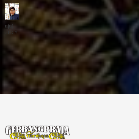
ꦱꦼꦏꦽꦠꦫꦶꦪꦠ꧀
Sekretariat:
ꦏꦩ꧀ꦥꦸꦁꦄꦏ꧀ꦱꦫꦥꦕꦶꦧꦶꦠ
ꦧꦶꦤ꧀ꦠꦫꦤ꧀ꦮꦺꦠꦤ꧀ꦱꦿꦶꦩꦸꦭ꧀ꦚꦥꦶꦪꦸꦁ
ꦔꦤ꧀ꦧꦤ꧀ꦠꦸꦭ꧀ꦪꦺꦴꦒ꧀ꦚꦏꦂꦠ
Kampung Aksara Pacibita
Bintaran Wetan 06 Kalurahan Srimulyo, Kapanewon Piyungan, Kab. Bantul,
Daerah Istimewa Yogyakarta 55792
GERBANG PRAJA