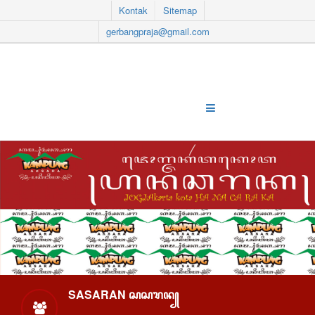
Kontak
Sitemap
gerbangpraja@gmail.com
SASARAN ꦱꦱꦫꦤ꧀