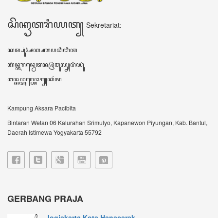
Jogjakarta Kota Hanacarak...
꧋ꦱꦼꦧꦸꦮꦃꦒꦼꦫꦏ꧀ꦥꦼꦫꦸꦧꦲꦤ꧀ꦝꦶꦪꦩ꧀ꦝꦶꦪꦩ꧀ꦠꦼꦔꦃꦣꦶꦭꦏꦸꦏꦤ꧀꧈
ꦊꦣꦏꦤ꧀ꦚ...
Sultan HB X: Aksara Jawa...
Harianjogja.com, JOGJA- Pemda DIY meluncurkan
rest...
VIDEO TERBARU ꦮ꦳ꦶꦣꦶꦪꦺꦴꦠꦼꦂꦧꦫꦸ
DATA KUNJUNGAN ꦣꦠꦏꦸꦚ꧀ꦗꦸꦔꦤ꧀
604588
ꦲꦫꦶꦆꦤꦶ Hari ini
233