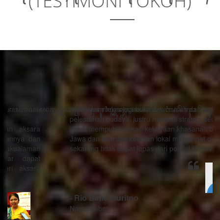
(TESTIMONI TOKOH)
“Kemajuan teknologi bukanlah musuh dari proses
pelestarian budaya, justru menjadi strategi sebagai alat
untuk mempublikasikan kekayaan khasanah budaya
Jawa dan kearifan-kearifan lokal mengingat generasi
sekarang tidak dapat lepas dari ponsel pintarnya.”
- Rio Bimo Guritno
Narasumber