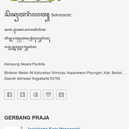
Pelestarian Budaya Dimula...
JOGJA – Upaya pelestarian budaya Jawa terus
dilaku...
Gerbang Praja Bumikan Bah...
IBTimes.ID-Yogyakarta-Gerbang Praja singkatan
dari...
VIDEO TERBARU ꦮ꦳ꦶꦣꦶꦪꦺꦴꦠꦼꦂꦧꦫꦸ