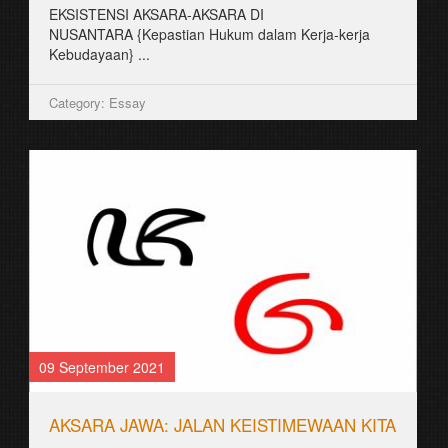
꧋ꦱꦿꦮꦸꦁ
꧋ꦱꦿꦮꦸꦁ꧌ꦗꦮ꧍ꦈꦩꦸꦩ꧀ꦚꦣꦶꦩꦏ꧀ꦤꦻꦱꦼꦧꦒꦻꦧꦼꦂꦒꦻꦴꦭ꧀ꦄꦠꦻꦴꦩꦼꦩ꧀ꦧꦻꦴꦂ꧉
ꦣꦶꦩꦱꦾꦫꦏꦠ꧀ꦗꦮꦈꦩꦸꦩ꧀ꦚꦱꦿꦮꦸꦁꦧꦶꦱ...
Category: Essay
25 August 2021
ꦏꦶꦱꦸꦠꦠ꧀ꦩꦧꦸꦏꦶꦠ꧀ꦧꦁꦏꦺꦭ꧀