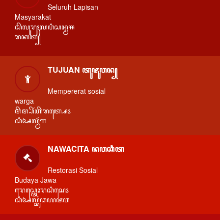
Seluruh Lapisan
Masyarakat
ꦱꦼꦭꦸꦫꦸꦃꦭꦥꦶꦱꦤ꧀ꦩꦯ
ꦫꦏꦠ꧀
TUJUAN ꦠꦸꦗꦸꦮꦤ꧀
Mempererat sosial
warga
ꦩꦼꦩ꧀ꦥꦼꦂꦲꦼꦫꦠ꧀ꦱꦺꦴ
ꦱꦶꦄꦭ꧀ꦮꦂꦒ
NAWACITA ꦤꦮꦕꦶꦠ
Restorasi Sosial
Budaya Jawa
ꦫꦺꦱ꧀ꦠꦺꦴꦫꦱꦶꦱꦺꦴ
ꦱꦶꦄꦭ꧀ꦧꦸꦣꦪꦗꦮ