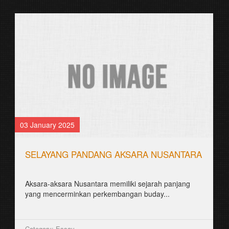
30 August 2021
JOGJAKARTA KOTA HANACARAKA
꧋ꦗꦺꦴꦒ꧀ꦗꦏꦂꦠꦏꦺꦴꦠꦲꦤꦕꦫꦏ꧉
꧋ꦱꦼꦧꦸꦮꦃꦒꦼꦫꦏ꧀ꦥꦼꦫꦸꦧꦲꦤ꧀ꦝꦶꦪꦩ꧀ꦝꦶꦪꦩ꧀ꦠꦼꦔꦃꦣꦶꦭꦏꦸꦏꦤ꧀꧈
ꦊꦣꦏꦤ꧀ꦚꦱꦸꦮꦠꦸꦱꦄꦠ꧀ꦧꦶꦱꦣꦶꦧꦪꦁꦏꦤ꧀ꦄꦏꦤ꧀ꦩꦼꦁꦒꦸꦚ꧀ꦕꦁ...
Category: Berita