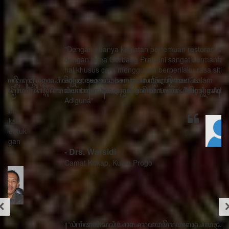
"Dengan adanya kegiatan pertemuan restorasi sosial
dengan tema Gerbang Praja ini sangat bermanfaat ada
hal khusus cara menggugah berperilaku rasa sithik
eding, seorang pemimpin mau berhasil dalam
memimpin harus menghindari watak Adigang Adigung
Adiguna"
- Drs. Warsidi
Camat Kokap, Kulon Progo
꧋“ꦣꦶꦒꦶꦠꦭꦶꦱꦱꦶꦄꦏ꧀ꦱꦫꦗꦮꦩꦼꦫꦸꦥꦏꦤ꧀ꦱꦭꦃꦱꦠꦸꦱ꧀ꦠꦤ꧀ꦝꦶꦁꦥꦺꦴꦱꦶꦠꦶꦪꦺꦴ