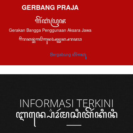
GERBANG PRAJA
ꦒꦼꦂꦧꦁꦥꦿꦗ
Gerakan Bangga Penggunaan Aksara Jawa
ꦒꦼꦫꦏꦤ꧀ꦧꦁꦒꦥꦼꦁꦒꦸꦤꦄꦤ꧀ꦄꦏ꧀ꦱꦫꦗꦮ
Bergabung ꦧꦼꦂꦒꦧꦸꦁ
INFORMASI
TERKINI
ꦆꦤ꧀ꦥ꦳ꦺꦴꦂꦩꦱꦶꦠꦼꦂꦏꦶꦤꦶ