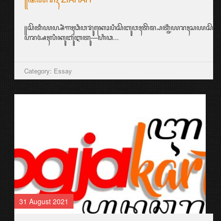
꧋ꦱꦶꦠꦶ꧇ ꦤꦭꦶꦏꦲꦣꦶꦏꦸꦲꦉꦥ꧀ꦭꦲꦶꦂ꧈
ꦮꦺꦴꦁꦠꦸꦮꦏꦸꦧꦶꦔꦸꦁꦲꦺꦴꦭꦺꦃꦲꦺꦲꦁꦒꦺꦴꦭꦺꦏ꧀ꦏꦏꦺꦗꦼꦤꦼꦁ꧉
ꦧꦥꦏ꧀ꦲꦉꦥ꧀ꦲꦚ꧀ꦗꦼꦤꦼꦁꦔꦏ...
Category: Aksara Jawa
24 August 2021