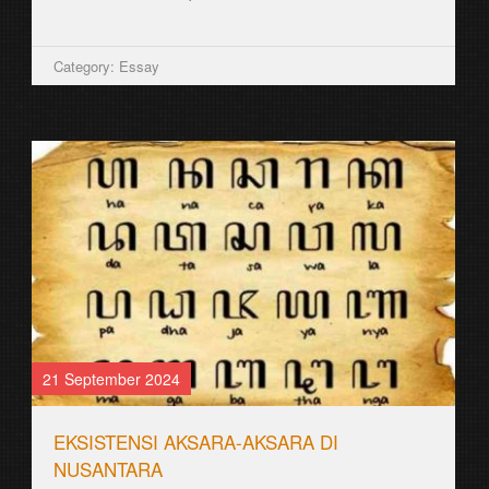
(Kloppenburg) ꦠꦼ...
Category: Aksara Jawa
26 August 2021
ꦱꦿꦮꦸꦁ SRAWUNG