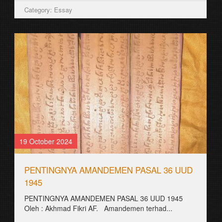
Category: Essay
29 August 2021
ꦭꦸꦭꦸꦕꦺꦴꦤ꧀
꧋ꦒꦸꦫꦸ꧇ ꦲꦸꦩꦸꦂꦩꦸꦥꦶꦫ꧈ ꦒꦺꦴꦁ꧉ ꧋ꦧꦒꦺꦴꦁ꧇ ꦲꦶꦕꦭ꧀ ꦥꦏ꧀ꦒꦸꦫꦸ꧉
꧋ꦒꦸꦫꦸ꧇ ꦏꦼꦥꦿꦶꦪꦺ꧈ ꦠ꧈ ꦲꦸꦩꦸꦂꦢꦢꦶꦧꦶꦱꦲꦶ...