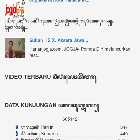
DATA KUNJUNGAN ꦣꦠꦏꦸꦚ꧀ꦗꦸꦔꦤ꧀
605142
ꦲꦫꦶꦆꦤꦶ Hari ini
347
ꦏꦼꦩꦫꦶꦤ꧀ Kemarin
440
ꦩꦶꦁꦒꦸꦆꦤꦶ Minggu ini
2697
ꦧꦸꦭꦤ꧀ꦆꦤꦶ Bulan ini
3785
ꦏꦼꦱꦼꦭꦸꦫꦸꦲꦤ꧀ Keseluruhan
605142