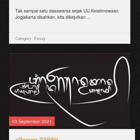
꧋꧐꧋ꦣꦶꦱꦶꦤꦶꦣꦶꦥꦸꦤ꧀ꦕꦏ꧀ꦧꦸꦏꦶꦠ꧀ꦧꦁꦏꦺꦭ꧀ꦱꦿꦶꦩꦸꦭꦾꦥꦶꦪꦸꦔꦤ꧀ꦧꦤ꧀ꦠꦸꦭ꧀ꦧꦼꦂꦱ
Category: Aksara Jawa
25 August 2021
ꦭꦸꦭꦸꦕꦺꦴꦤ꧀