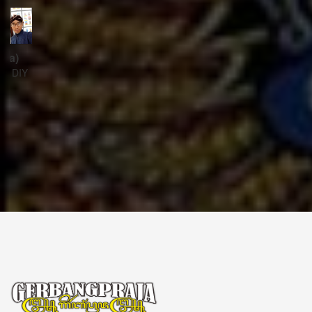
ꦱꦼꦏꦽꦠꦫꦶꦪꦠ꧀
Sekretariat:
ꦏꦩ꧀ꦥꦸꦁꦄꦏ꧀ꦱꦫꦥꦕꦶꦧꦶꦠ
ꦧꦶꦤ꧀ꦠꦫꦤ꧀ꦮꦺꦠꦤ꧀ꦱꦿꦶꦩꦸꦭ꧀ꦚꦥꦶꦪꦸꦁ
ꦔꦤ꧀ꦧꦤ꧀ꦠꦸꦭ꧀ꦪꦺꦴꦒ꧀ꦚꦏꦂꦠ
Kampung Aksara Pacibita
Bintaran Wetan 06 Kalurahan Srimulyo, Kapanewon Piyungan, Kab. Bantul,
Daerah Istimewa Yogyakarta 55792
GERBANG PRAJA