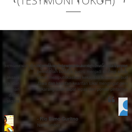
(TESTIMONI TOKOH)
“Kemajuan teknologi bukanlah musuh dari proses
pelestarian budaya, justru menjadi strategi sebagai alat
untuk mempublikasikan kekayaan khasanah budaya
Jawa dan kearifan-kearifan lokal mengingat generasi
sekarang tidak dapat lepas dari ponsel pintarnya.”
- Rio Bimo Guritno
Narasumber