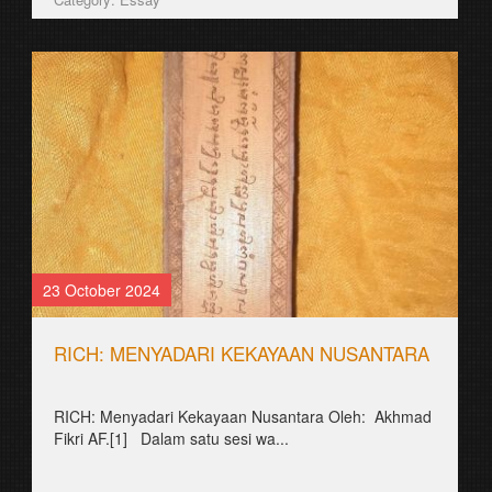
30 August 2021
꧋ꦤꦱꦶꦒꦺꦴꦫꦺꦁꦩꦸꦭ꧀ꦠꦶꦏꦸꦭ꧀ꦠꦸꦂ
꧋ꦱꦶꦪꦥꦱꦶꦃꦪꦁꦠꦏ꧀ꦥꦼꦂꦤꦃꦩꦏꦤ꧀ꦤꦱꦶꦒꦺꦴꦫꦺꦁ?!
ꦧꦃꦏꦤ꧀ꦱꦼꦏꦼꦭꦱ꧀ꦎꦧꦩ (Obama)꧈
ꦥꦿꦺꦱꦶꦣꦺꦤ꧀ꦄꦩꦺꦫꦶꦏꦆꦠꦸꦱꦸꦏꦣꦼꦔꦤ꧀ꦤ...