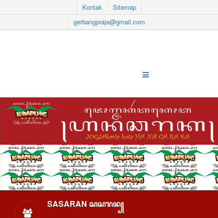
Kontak
Sitemap
gerbangpraja@gmail.com
SASARAN ꦱꦱꦫꦤ꧀