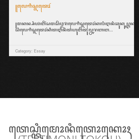
꧋ꦄꦏ꧀ꦱꦫꦕꦼꦂꦩꦶꦤ꧀ꦥꦼꦂꦄꦣꦧꦤ꧀ꦧꦁꦱ꧉
꧋ꦠꦏ꧀ꦧꦶꦱꦣꦶꦥꦸꦁꦏꦶꦫꦶꦧꦲ꧀ꦮꦩꦯꦫꦏꦠ꧀ꦤꦸꦱꦤ꧀ꦠꦫꦩꦼꦩꦶꦭꦶꦏꦶꦥꦼꦂꦄꦣꦧꦤ꧀ꦠꦶ
ꦲꦭ꧀ꦆꦤꦶꦣꦶꦧꦸꦏ꧀ꦠꦶꦏꦤ꧀ꦣꦼꦔꦤ꧀ꦮꦫꦶꦱꦤ꧀...
Category: Aksara Jawa
ꦠꦺꦱ꧀ꦠꦶꦩꦺꦴꦤꦶꦠꦺꦴꦏꦺꦴꦃ