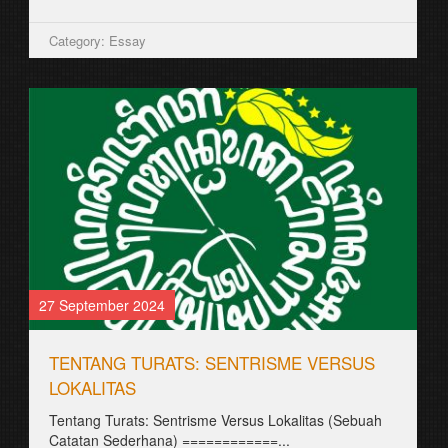
Category: Aksara Jawa
26 August 2021
ꦧꦧ꧀ꦠꦸꦠꦸꦮꦸꦃꦲꦤ꧀
꧋ꦧꦸꦏꦸꦆꦤꦶꦠꦼꦂꦧꦶꦠ꧀ꦥꦣꦠꦲꦸꦤ꧀ 1911꧈
ꦣꦶꦠꦸꦭꦶꦱ꧀ꦎꦭꦺꦃꦱꦼꦎꦫꦁꦧꦼꦭꦤ꧀ꦝ ꧊ꦏ꧀ꦭꦺꦴꦥꦼꦤ꧀ꦧꦸꦫ꧀ꦒ꧀