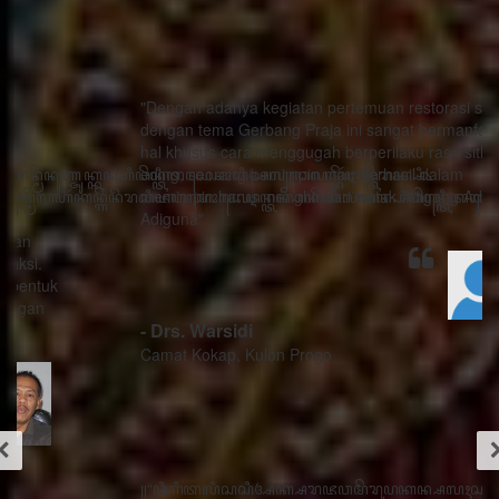
"Dengan adanya kegiatan pertemuan restorasi sosial
dengan tema Gerbang Praja ini sangat bermanfaat ada
hal khusus cara menggugah berperilaku rasa sithik
eding, seorang pemimpin mau berhasil dalam
memimpin harus menghindari watak Adigang Adigung
Adiguna"
- Drs. Warsidi
Camat Kokap, Kulon Progo
꧋“ꦣꦶꦒꦶꦠꦭꦶꦱꦱꦶꦄꦏ꧀ꦱꦫꦗꦮꦩꦼꦫꦸꦥꦏꦤ꧀ꦱꦭꦃꦱꦠꦸꦱ꧀ꦠꦤ꧀ꦝꦶꦁꦥꦺꦴꦱꦶꦠꦶꦪꦺꦴ