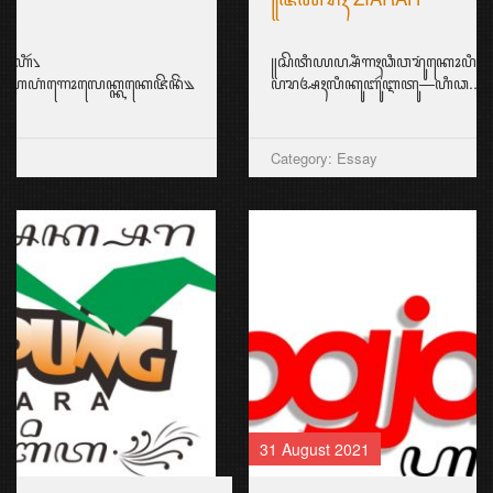
꧋ꦱꦼꦠꦶꦪꦥ꧀ꦱꦶꦁꦒꦃꦣꦶꦮꦫꦸꦁꦏꦺꦴꦥꦶꦱꦼꦧꦸꦮꦃꦠꦼꦩ꧀ꦥꦠ꧀ꦗ꦳ꦶꦪꦫꦃꦱ
ꦥꦫꦄꦃꦭꦶꦏꦸꦧꦸꦂꦆꦠꦸ—ꦲꦶꦣ...
Category: Essay
31 August 2021