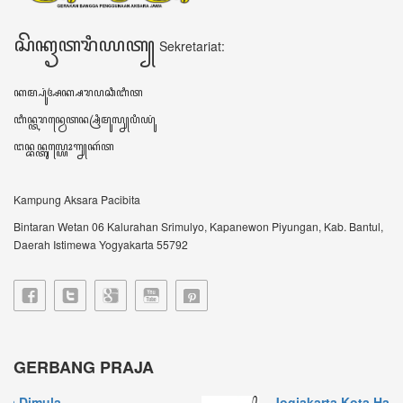
Jogjakarta Kota Hanacarak...
꧋ꦱꦼꦧꦸꦮꦃꦒꦼꦫꦏ꧀ꦥꦼꦫꦸꦧꦲꦤ꧀ꦝꦶꦪꦩ꧀ꦝꦶꦪꦩ꧀ꦠꦼꦔꦃꦣꦶꦭꦏꦸꦏꦤ꧀꧈
ꦊꦣꦏꦤ꧀ꦚ...
Sultan HB X: Aksara Jawa...
Harianjogja.com, JOGJA- Pemda DIY meluncurkan
rest...
VIDEO TERBARU ꦮ꦳ꦶꦣꦶꦪꦺꦴꦠꦼꦂꦧꦫꦸ
DATA KUNJUNGAN ꦣꦠꦏꦸꦚ꧀ꦗꦸꦔꦤ꧀
604674
ꦲꦫꦶꦆꦤꦶ Hari ini
319