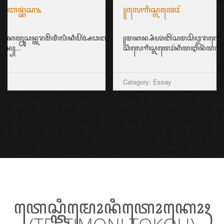
꧋ꦭꦺꦒꦶꦱ꧀ꦭꦠꦺꦴꦂ
꧋ꦩꦏꦤ꧀ꦱꦶꦪꦁꦧꦼꦂꦱꦩꦱꦼꦎꦫꦁꦭꦺꦒꦶꦱ꧀ꦭꦠꦺꦴꦂꦏꦭꦶꦆꦤꦶꦕꦸꦏꦸꦥ꧀ꦆꦤ꧀ꦱ꧀ꦥ
ꦱꦶꦭꦺꦒꦶꦱ꧀ꦭꦠꦺꦴꦂꦏꦶꦠꦆꦤꦶꦠꦲꦸꦧꦼꦠꦸꦭ꧀ꦕꦫꦚꦧ...
Category: Essay
ꦠꦺꦱ꧀ꦠꦶꦩꦺꦴꦤꦶꦠꦺꦴꦏꦺꦴꦃ