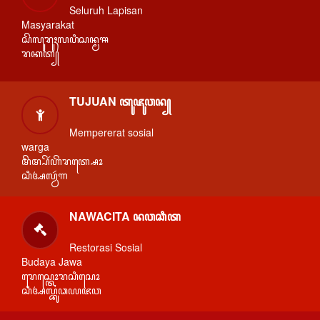
Seluruh Lapisan
Masyarakat
ꦱꦼꦭꦸꦫꦸꦃꦭꦥꦶꦱꦤ꧀ꦩꦯ
ꦫꦏꦠ꧀
TUJUAN ꦠꦸꦗꦸꦮꦤ꧀
Mempererat sosial
warga
ꦩꦼꦩ꧀ꦥꦼꦂꦲꦼꦫꦠ꧀ꦱꦺꦴ
ꦱꦶꦄꦭ꧀ꦮꦂꦒ
NAWACITA ꦤꦮꦕꦶꦠ
Restorasi Sosial
Budaya Jawa
ꦫꦺꦱ꧀ꦠꦺꦴꦫꦱꦶꦱꦺꦴ
ꦱꦶꦄꦭ꧀ꦧꦸꦣꦪꦗꦮ