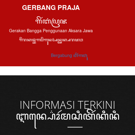
GERBANG PRAJA
ꦒꦼꦂꦧꦁꦥꦿꦗ
Gerakan Bangga Penggunaan Aksara Jawa
ꦒꦼꦫꦏꦤ꧀ꦧꦁꦒꦥꦼꦁꦒꦸꦤꦄꦤ꧀ꦄꦏ꧀ꦱꦫꦗꦮ
Bergabung ꦧꦼꦂꦒꦧꦸꦁ
INFORMASI
TERKINI
ꦆꦤ꧀ꦥ꦳ꦺꦴꦂꦩꦱꦶꦠꦼꦂꦏꦶꦤꦶ