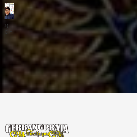
ꦱꦼꦏꦽꦠꦫꦶꦪꦠ꧀
Sekretariat:
ꦏꦩ꧀ꦥꦸꦁꦄꦏ꧀ꦱꦫꦥꦕꦶꦧꦶꦠ
ꦧꦶꦤ꧀ꦠꦫꦤ꧀ꦮꦺꦠꦤ꧀ꦱꦿꦶꦩꦸꦭ꧀ꦚꦥꦶꦪꦸꦁ
ꦔꦤ꧀ꦧꦤ꧀ꦠꦸꦭ꧀ꦪꦺꦴꦒ꧀ꦚꦏꦂꦠ
Kampung Aksara Pacibita
Bintaran Wetan 06 Kalurahan Srimulyo, Kapanewon Piyungan, Kab. Bantul,
Daerah Istimewa Yogyakarta 55792
GERBANG PRAJA