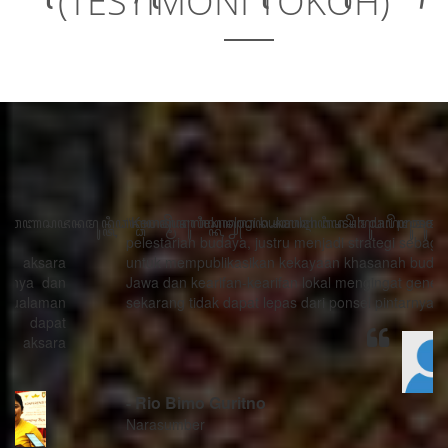
(TESTIMONI TOKOH)
“Kemajuan teknologi bukanlah musuh dari proses
pelestarian budaya, justru menjadi strategi sebagai alat
untuk mempublikasikan kekayaan khasanah budaya
Jawa dan kearifan-kearifan lokal mengingat generasi
sekarang tidak dapat lepas dari ponsel pintarnya.”
- Rio Bimo Guritno
Narasumber