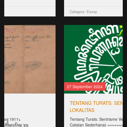
Category: Essay
27 September 2024
TENTANG TURATS: SENTRISME VERSUS
LOKALITAS
Tentang Turats: Sentrisme Versus Lokalitas (Sebuah
Catatan Sederhana) ============...