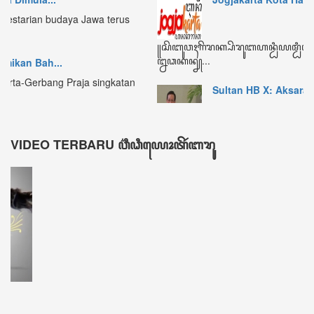
ꦏꦼꦩꦫꦶꦤ꧀ Kemarin
464
ꦩꦶꦁꦒꦸꦆꦤꦶ Minggu ini
2229
ꦧꦸꦭꦤ꧀ꦆꦤꦶ Bulan ini
3317
ꦏꦼꦱꦼꦭꦸꦫꦸꦲꦤ꧀ Keseluruhan
604674