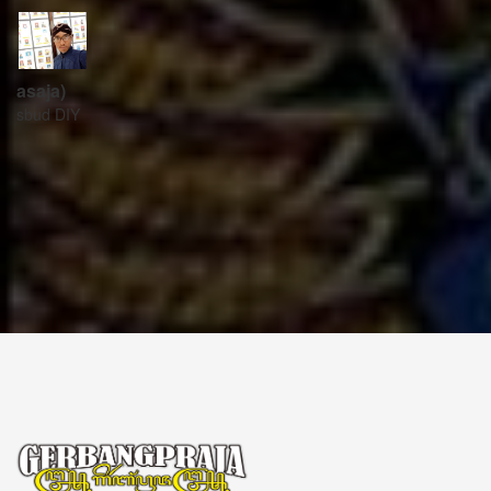
ꦱꦼꦏꦽꦠꦫꦶꦪꦠ꧀
Sekretariat:
ꦏꦩ꧀ꦥꦸꦁꦄꦏ꧀ꦱꦫꦥꦕꦶꦧꦶꦠ
ꦧꦶꦤ꧀ꦠꦫꦤ꧀ꦮꦺꦠꦤ꧀ꦱꦿꦶꦩꦸꦭ꧀ꦚꦥꦶꦪꦸꦁ
ꦔꦤ꧀ꦧꦤ꧀ꦠꦸꦭ꧀ꦪꦺꦴꦒ꧀ꦚꦏꦂꦠ
Kampung Aksara Pacibita
Bintaran Wetan 06 Kalurahan Srimulyo, Kapanewon Piyungan, Kab. Bantul,
Daerah Istimewa Yogyakarta 55792
GERBANG PRAJA