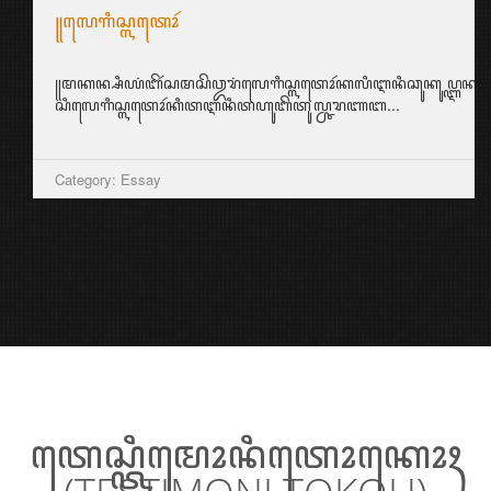
꧋ꦭꦺꦒꦶꦱ꧀ꦭꦠꦺꦴꦂ
꧋ꦩꦏꦤ꧀ꦱꦶꦪꦁꦧꦼꦂꦱꦩꦱꦼꦎꦫꦁꦭꦺꦒꦶꦱ꧀ꦭꦠꦺꦴꦂꦏꦭꦶꦆꦤꦶꦕꦸꦏꦸꦥ꧀ꦆꦤ꧀ꦱ꧀ꦥ
ꦱꦶꦭꦺꦒꦶꦱ꧀ꦭꦠꦺꦴꦂꦏꦶꦠꦆꦤꦶꦠꦲꦸꦧꦼꦠꦸꦭ꧀ꦕꦫꦚꦧ...
Category: Essay
ꦠꦺꦱ꧀ꦠꦶꦩꦺꦴꦤꦶꦠꦺꦴꦏꦺꦴꦃ