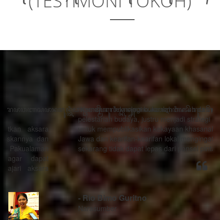
(TESTIMONI TOKOH)
“Kemajuan teknologi bukanlah musuh dari proses
pelestarian budaya, justru menjadi strategi sebagai alat
untuk mempublikasikan kekayaan khasanah budaya
Jawa dan kearifan-kearifan lokal mengingat generasi
sekarang tidak dapat lepas dari ponsel pintarnya.”
- Rio Bimo Guritno
Narasumber