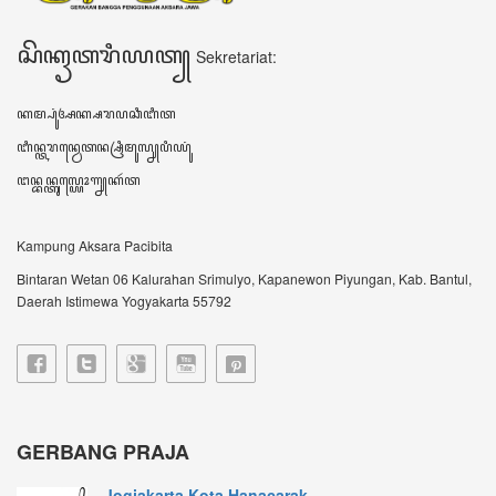
Jogjakarta Kota Hanacarak...
꧋ꦱꦼꦧꦸꦮꦃꦒꦼꦫꦏ꧀ꦥꦼꦫꦸꦧꦲꦤ꧀ꦝꦶꦪꦩ꧀ꦝꦶꦪꦩ꧀ꦠꦼꦔꦃꦣꦶꦭꦏꦸꦏꦤ꧀꧈
ꦊꦣꦏꦤ꧀ꦚ...
Sultan HB X: Aksara Jawa...
Harianjogja.com, JOGJA- Pemda DIY meluncurkan
rest...
VIDEO TERBARU ꦮ꦳ꦶꦣꦶꦪꦺꦴꦠꦼꦂꦧꦫꦸ
DATA KUNJUNGAN ꦣꦠꦏꦸꦚ꧀ꦗꦸꦔꦤ꧀
605627
ꦲꦫꦶꦆꦤꦶ Hari ini
308