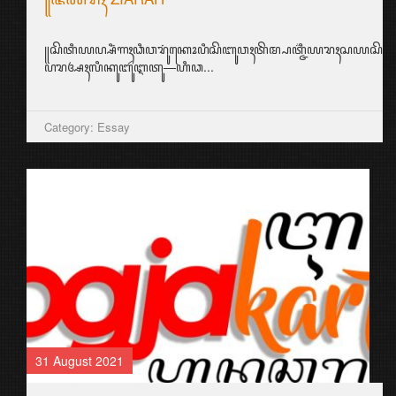
꧋ꦱꦼꦠꦶꦪꦥ꧀ꦱꦶꦁꦒꦃꦣꦶꦮꦫꦸꦁꦏꦺꦴꦥꦶꦱꦼꦧꦸꦮꦃꦠꦼꦩ꧀ꦥꦠ꧀ꦗ꦳ꦶꦪꦫꦃꦱ
ꦥꦫꦄꦃꦭꦶꦏꦸꦧꦸꦂꦆꦠꦸ—ꦲꦶꦣ...
Category: Essay
31 August 2021