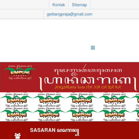
Kontak
Sitemap
gerbangpraja@gmail.com
SASARAN ꦱꦱꦫꦤ꧀