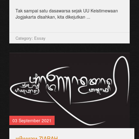
Tak sampai satu dasawarsa sejak UU Keistimewaan
Jogjakarta disahkan, kita dikejutkan ...
Category: Essay
03 September 2021
꧋ꦗ꦳ꦶꦪꦫꦃ ZIARAH