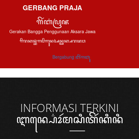
GERBANG PRAJA
ꦒꦼꦂꦧꦁꦥꦿꦗ
Gerakan Bangga Penggunaan Aksara Jawa
ꦒꦼꦫꦏꦤ꧀ꦧꦁꦒꦥꦼꦁꦒꦸꦤꦄꦤ꧀ꦄꦏ꧀ꦱꦫꦗꦮ
Bergabung ꦧꦼꦂꦒꦧꦸꦁ
INFORMASI
TERKINI
ꦆꦤ꧀ꦥ꦳ꦺꦴꦂꦩꦱꦶꦠꦼꦂꦏꦶꦤꦶ