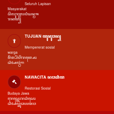
Seluruh Lapisan
Masyarakat
ꦱꦼꦭꦸꦫꦸꦃꦭꦥꦶꦱꦤ꧀ꦩꦯ
ꦫꦏꦠ꧀
TUJUAN ꦠꦸꦗꦸꦮꦤ꧀
Mempererat sosial
warga
ꦩꦼꦩ꧀ꦥꦼꦂꦲꦼꦫꦠ꧀ꦱꦺꦴ
ꦱꦶꦄꦭ꧀ꦮꦂꦒ
NAWACITA ꦤꦮꦕꦶꦠ
Restorasi Sosial
Budaya Jawa
ꦫꦺꦱ꧀ꦠꦺꦴꦫꦱꦶꦱꦺꦴ
ꦱꦶꦄꦭ꧀ꦧꦸꦣꦪꦗꦮ