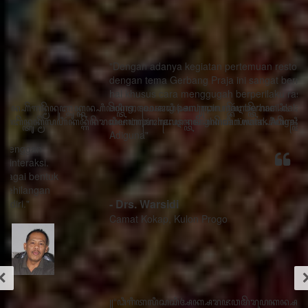
"Dengan adanya kegiatan pertemuan restorasi sosial
dengan tema Gerbang Praja ini sangat bermanfaat ada
hal khusus cara menggugah berperilaku rasa sithik
eding, seorang pemimpin mau berhasil dalam
memimpin harus menghindari watak Adigang Adigung
Adiguna"
- Drs. Warsidi
Camat Kokap, Kulon Progo
꧋“ꦣꦶꦒꦶꦠꦭꦶꦱꦱꦶꦄꦏ꧀ꦱꦫꦗꦮꦩꦼꦫꦸꦥꦏꦤ꧀ꦱꦭꦃꦱꦠꦸꦱ꧀ꦠꦤ꧀ꦝꦶꦁꦥꦺꦴꦱꦶꦠꦶꦪꦺꦴ