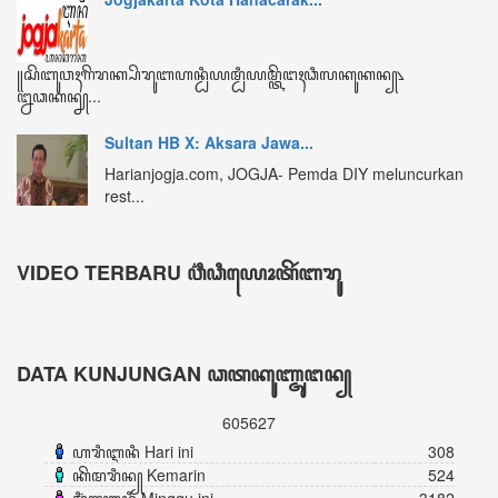
ꦏꦼꦩꦫꦶꦤ꧀ Kemarin
524
ꦩꦶꦁꦒꦸꦆꦤꦶ Minggu ini
3182
ꦧꦸꦭꦤ꧀ꦆꦤꦶ Bulan ini
4270
ꦏꦼꦱꦼꦭꦸꦫꦸꦲꦤ꧀ Keseluruhan
605627