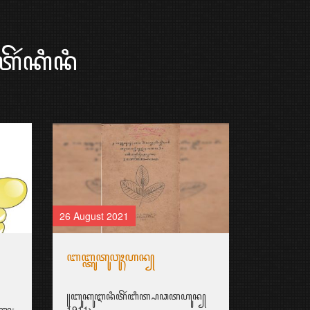
ꦼꦂꦏꦶꦤꦶ
26 August 2021
ꦧꦧ꧀ꦠꦸꦠꦸꦮꦸꦃꦲꦤ꧀
꧋ꦧꦸꦏꦸꦆꦤꦶꦠꦼꦂꦧꦶꦠ꧀ꦥꦣꦠꦲꦸꦤ꧀
ꦫꦸ꧇
1911꧈