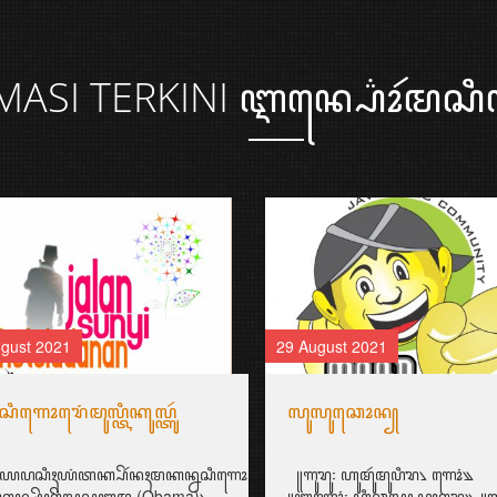
MASI
TERKINI ꦆꦤ꧀ꦥ꦳ꦺꦴꦂꦩꦱꦶꦠ
gust 2021
29 August 2021
ꦶꦒꦺꦴꦫꦺꦁꦩꦸꦭ꧀ꦠꦶꦏꦸꦭ꧀ꦠꦸꦂ
ꦭꦸꦭꦸꦕꦺꦴꦤ꧀
ꦪꦥꦱꦶꦃꦪꦁꦠꦏ꧀ꦥꦼꦂꦤꦃꦩꦏꦤ꧀ꦤꦱꦶꦒꦺꦴꦫꦺꦁ?!
꧋ꦒꦸꦫꦸ꧇ ꦲꦸꦩꦸꦂꦩꦸꦥꦶꦫ꧈ ꦒꦺꦴꦁ꧉
ꦸꦏꦤ꧀꧈
ꦏꦤ꧀ꦱꦼꦏꦼꦭꦱ꧀ꦎꦧꦩ (Obama)꧈
꧋ꦧꦒꦺꦴꦁ꧇ ꦲꦶꦕꦭ꧀ ꦥꦏ꧀ꦒꦸꦫꦸ꧉ ꧋ꦒꦸ