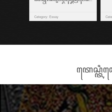
Category: Essay
Cate
ꦠꦺꦱ꧀ꦠꦶꦩ