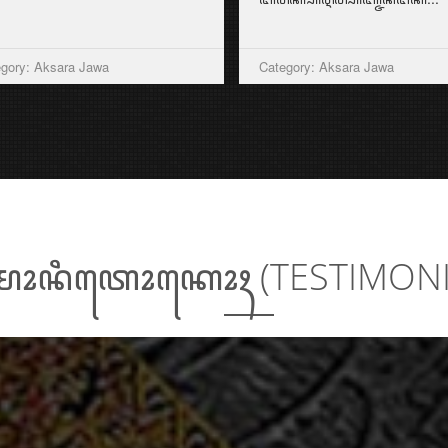
gory: Aksara Jawa
Category: Aksara Jawa
ꦺꦴꦤꦶꦠꦺꦴꦏꦺꦴꦃ (TESTIMON