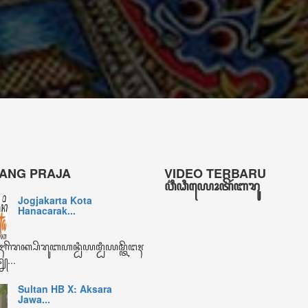
Kepala Bidang Permuseuman, Bahasa dan Sastra Disbud D