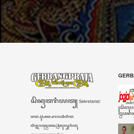
dalam
sekarang tidak
memimpin
dapat lepas dari
harus
ponsel
menghindari
pintarnya.”
watak
Adigang
Adigung
Adiguna"
- Rio Bimo
Guritno
Narasumber
- Drs.
Warsidi
Camat
Kokap,
Kulon Progo