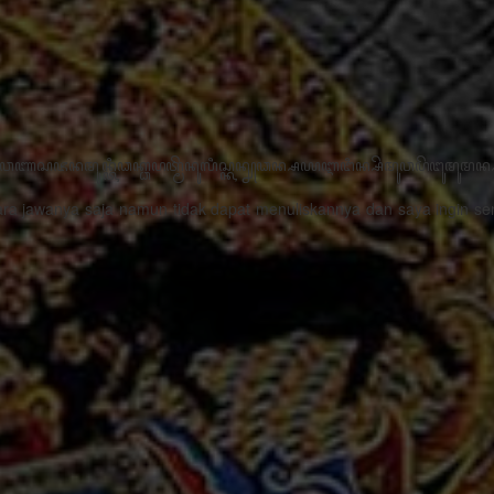
꧋“ꦣꦶꦒꦶꦠꦭꦶꦱꦱꦶꦄꦏ꧀ꦱꦫꦗꦮꦩꦼꦫꦸꦥꦏꦤ꧀ꦱꦭꦃꦱꦠꦸꦱ꧀ꦠꦤ꧀ꦝꦶꦁꦥꦺꦴꦱꦶꦠꦶ
- Tri Agus Nugraha