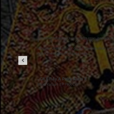
"Dengan
adanya
kegiatan
pertemuan
restorasi
sosial
“Kemajuan
dengan
teknologi
tema
bukanlah musuh
Gerbang
dari proses
Praja ini
pelestarian
sangat
budaya, justru
bermanfaat
menjadi strategi
ada hal
sebagai alat
khusus cara
untuk
menggugah
mempublikasikan
berperilaku
kekayaan
rasa sithik
khasanah
eding,
budaya Jawa
seorang
dan kearifan-
pemimpin
kearifan lokal
mau
mengingat
berhasil
generasi