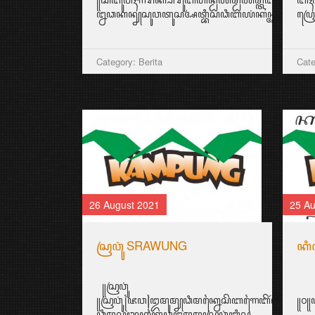
ꦊꦣꦏꦤ꧀ꦚꦱꦸꦮꦠꦸꦱꦄꦠ꧀ꦧꦶꦱꦣꦶꦧꦪꦁꦏꦤ꧀ꦄꦏꦤ꧀ꦩꦼꦁꦒꦸꦚ꧀ꦕꦁ
ꦥꦿꦺ
Category: Berita
Cate
26 August 2021
25 Au
ꦱꦿꦮꦸꦁ SRAWUNG
ꦏꦶ
꧋ꦱꦿꦮꦸꦁ
꧋ꦱꦿꦮꦸꦁ꧌ꦗꦮ꧍ꦈꦩꦸꦩ꧀ꦚꦣꦶꦩꦏ꧀ꦤꦻꦱꦼꦧꦒꦻꦧꦼꦂꦒꦻꦴꦭ꧀ꦄꦠꦻꦴ
꧋꧐꧋
ꦣꦶꦩꦱꦾꦫꦏꦠ꧀ꦗꦮꦈꦩꦸꦩ꧀ꦚꦱꦿꦮꦸꦁꦧꦶꦱ...