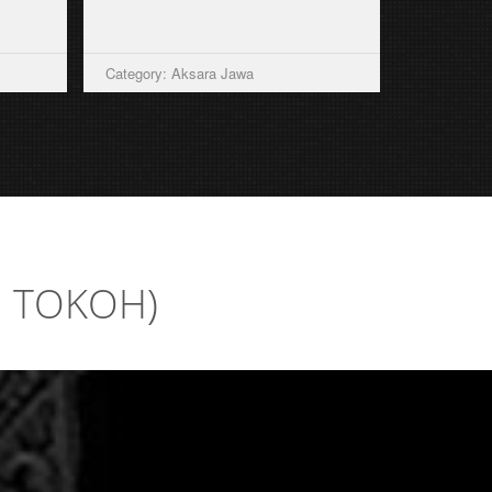
Category: Aksara Jawa
I TOKOH)