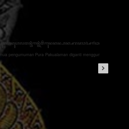
ꦪꦺꦴꦤ꧀ꦏꦶꦠꦈꦤ꧀ꦠꦸꦏ꧀ꦩꦼꦫꦻꦃꦏꦼꦈꦁꦒꦸꦭꦤ꧀ꦏꦺꦴꦩ꧀ꦥꦫꦠꦶꦮ꦳ꦺ꧌ꦕꦺꦴꦩ꧀ꦥꦫꦠꦶꦮ꦳ꦺꦄꦣ꧀