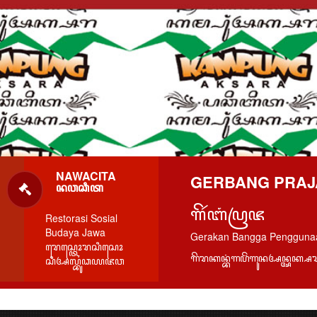
NAWACITA
GERBANG PRAJ
ꦤꦮꦕꦶꦠ
ꦒꦼꦂꦧꦁꦥꦿꦗ
Restorasi Sosial
Budaya Jawa
Gerakan Bangga Pengguna
ꦫꦺꦱ꧀ꦠꦺꦴꦫꦱꦶꦱꦺꦴ
ꦒꦼꦫꦏꦤ꧀ꦧꦁꦒꦥꦼꦁꦒꦸꦤꦄꦤ꧀ꦄꦏ꧀
ꦱꦶꦄꦭ꧀ꦧꦸꦣꦪꦗꦮ