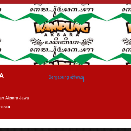
A
Bergabung ꦧꦼꦂꦒꦧꦸꦁ
an Aksara Jawa
ꦱꦫꦗꦮ