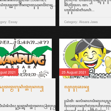
...
ꦱꦶꦣꦺꦤ꧀ꦄꦩꦺꦫꦶꦏꦆꦠꦸꦱꦸꦏꦣꦼꦔꦤ꧀ꦤ...
ꦏꦼꦥꦿꦶꦪꦺ꧈ ꦠ꧈
ꦲꦸꦩꦸꦂꦢꦢꦶꦧꦶꦱꦲꦶ...
gory: Essay
Category: Aksara Jawa
gust 2021
25 August 2021
ꦱꦸꦠꦠ꧀ꦩꦧꦸꦏꦶꦠ꧀ꦧꦁꦏꦺꦭ꧀
ꦭꦸꦭꦸꦕꦺꦴꦤ꧀
꧋ꦱꦶꦠꦶ꧇ ꦤꦭꦶꦏꦲꦣꦶꦏꦸꦲꦉꦥ꧀ꦭꦲ
ꦩꦼꦩ꧀ꦧꦻꦴꦂ꧉
ꦣꦶꦱꦶꦤꦶꦣꦶꦥꦸꦤ꧀ꦕꦏ꧀ꦧꦸꦏꦶꦠ꧀ꦧꦁꦏꦺꦭ꧀ꦱꦿꦶꦩꦸꦭꦾꦥꦶꦪꦸꦔꦤ꧀ꦧꦤ꧀ꦠꦸꦭ꧀ꦧꦼꦂꦱꦼꦩꦪꦩ꧀ꦗꦱꦢ꧀ꦱꦼ
ꦮꦺꦴꦁꦠꦸꦮꦏꦸꦧꦶꦔꦸꦁꦲꦺꦴꦭꦺꦃꦲ
ꦧꦥꦏ꧀ꦲꦉꦥ꧀ꦲꦚ꧀ꦗꦼꦤꦼꦁꦔꦏ...