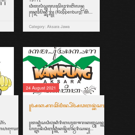
ꦣꦶꦠꦸꦭꦶꦱ꧀ꦎꦭꦺꦃꦱꦼꦎꦫꦁꦧꦼꦭꦤ꧀ꦝ
꧊ꦏ꧀ꦭꦺꦴꦥꦼꦤ꧀ꦧꦸꦫ꧀ꦒ꧀ (Kloppenburg) ꦠꦼ...
Category: Aksara Jawa
24 August 2021
꧋ꦄꦏ꧀ꦱꦫꦕꦼꦂꦩꦶꦤ꧀ꦥꦼꦂꦄꦣꦧꦤ꧀ꦧꦁꦱ꧉
ꦶꦂ꧈
꧋ꦠꦏ꧀ꦧꦶꦱꦣꦶꦥꦸꦁꦏꦶꦫꦶꦧꦲ꧀ꦮꦩꦯꦫꦏꦠ꧀ꦤꦸꦱꦤ꧀ꦠꦫꦩꦼꦩꦶꦭꦶꦏꦶꦥꦼꦂꦄ
ꦎꦫꦁꦠꦺꦴꦏꦺꦴꦃꦪꦁꦩꦸꦁꦏ...
ꦺꦲꦁꦒꦺꦴꦭꦺꦏ꧀ꦏꦏꦺꦗꦼꦤꦼꦁ꧉
ꦲꦭ꧀ꦆꦤꦶꦣꦶꦧꦸꦏ꧀ꦠꦶꦏꦤ꧀ꦣꦼꦔꦤ꧀ꦮꦫꦶꦱꦤ꧀...