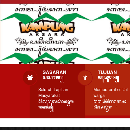
SASARAN
TUJUAN
ꦱꦱꦫꦤ꧀
ꦠꦸꦗꦸꦮꦤ꧀
Seluruh Lapisan
Mempererat sosial
Masyarakat
warga
ꦱꦼꦭꦸꦫꦸꦃꦭꦥꦶꦱꦤ꧀ꦩꦯ
ꦩꦼꦩ꧀ꦥꦼꦂꦲꦼꦫꦠ꧀ꦱꦺꦴ
ꦫꦏꦠ꧀
ꦱꦶꦄꦭ꧀ꦮꦂꦒ