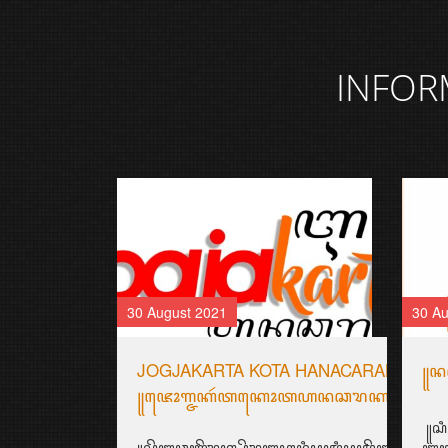
INFOR
30 August 2021
30 Au
JOGJAKARTA KOTA HANACARAKA
꧋ꦤꦱ
꧋ꦗꦺꦴꦒ꧀ꦗꦏꦂꦠꦏꦺꦴꦠꦲꦤꦕꦫꦏ꧉
꧋ꦱꦶ
꧋ꦱꦼꦧꦸꦮꦃꦒꦼꦫꦏ꧀ꦥꦼꦫꦸꦧꦲꦤ꧀ꦝꦶꦪꦩ꧀ꦝꦶꦪꦩ꧀ꦠꦼꦔꦃꦣꦶꦭꦏ
ꦧꦃ