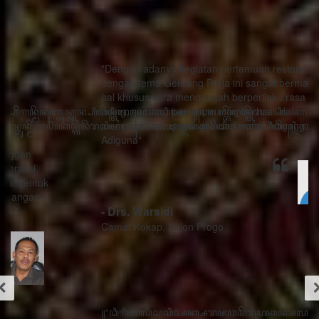
"Dengan adanya kegiatan pertemuan restorasi sosial
dengan tema Gerbang Praja ini sangat bermanfaat ada
hal khusus cara menggugah berperilaku rasa sithik
eding, seorang pemimpin mau berhasil dalam
memimpin harus menghindari watak Adigang Adigung
Adiguna"
- Drs. Warsidi
Camat Kokap, Kulon Progo
꧋“ꦣꦶꦒꦶꦠꦭꦶꦱꦱꦶꦄꦏ꧀ꦱꦫꦗꦮꦩꦼꦫꦸꦥꦏꦤ꧀ꦱꦭꦃꦱꦠꦸꦱ꧀ꦠꦤ꧀ꦝꦶꦁꦥꦺꦴꦱꦶꦠꦶꦪꦺꦴ