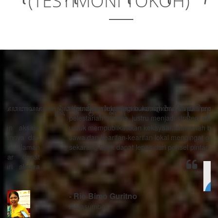
(TESTIMONI TOKOH)
“Kemajuan teknologi bukanlah musuh dari proses
pelestarian budaya, justru menjadi strategi sebagai alat
untuk mempublikasikan kekayaan khasanah budaya
Jawa dan kearifan-kearifan lokal mengingat generasi
sekarang tidak dapat lepas dari ponsel pintarnya.”
- Rio Bimo Guritno
Narasumber