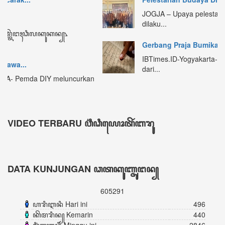
DATA KUNJUNGAN ꦣꦠꦏꦸꦚ꧀ꦗꦸꦔꦤ꧀
605291
ꦲꦫꦶꦆꦤꦶ Hari ini
496
ꦏꦼꦩꦫꦶꦤ꧀ Kemarin
440
ꦩꦶꦁꦒꦸꦆꦤꦶ Minggu ini
2846
ꦧꦸꦭꦤ꧀ꦆꦤꦶ Bulan ini
3934
ꦏꦼꦱꦼꦭꦸꦫꦸꦲꦤ꧀ Keseluruhan
605291