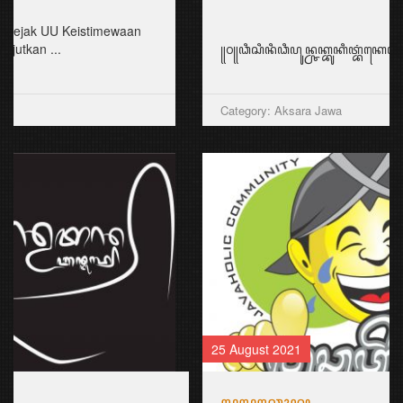
꧋꧐꧋ꦣꦶꦱꦶꦤꦶꦣꦶꦥꦸꦤ꧀ꦕꦏ꧀ꦧꦸꦏꦶꦠ꧀ꦧꦁꦏꦺꦭ꧀ꦱꦿꦶꦩꦸꦭꦾꦥꦶꦪꦸꦔꦤ꧀ꦧꦤ꧀ꦠꦸꦭ꧀ꦧꦼꦂꦱ
Category: Aksara Jawa
25 August 2021
ꦭꦸꦭꦸꦕꦺꦴꦤ꧀