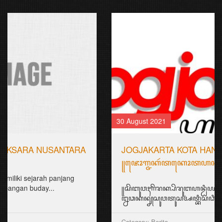
30 August 2021
JOGJAKARTA KOTA HANACARAKA
꧋ꦗꦺꦴꦒ꧀ꦗꦏꦂꦠꦏꦺꦴꦠꦲꦤꦕꦫꦏ꧉
꧋ꦱꦼꦧꦸꦮꦃꦒꦼꦫꦏ꧀ꦥꦼꦫꦸꦧꦲꦤ꧀ꦝꦶꦪꦩ꧀ꦝꦶꦪꦩ꧀ꦠꦼꦔꦃꦣꦶꦭꦏꦸꦏꦤ꧀꧈
ꦊꦣꦏꦤ꧀ꦚꦱꦸꦮꦠꦸꦱꦄꦠ꧀ꦧꦶꦱꦣꦶꦧꦪꦁꦏꦤ꧀ꦄꦏꦤ꧀ꦩꦼꦁꦒꦸꦚ꧀ꦕꦁ...
Category: Berita