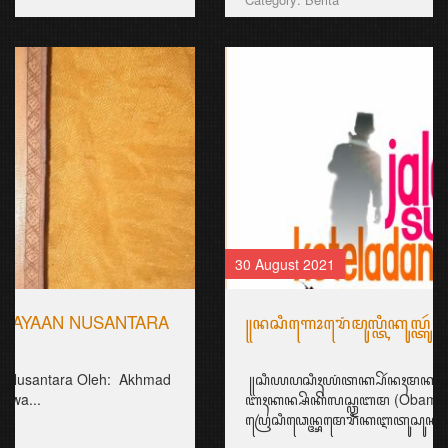
30 August 2021
꧋ꦤꦱꦶꦒꦺꦴꦫꦺꦁꦩꦸꦭ꧀ꦠꦶꦏꦸꦭ꧀ꦠꦸꦂ
꧋ꦱꦶꦪꦥꦱꦶꦃꦪꦁꦠꦏ꧀ꦥꦼꦂꦤꦃꦩꦏꦤ꧀ꦤꦱꦶꦒꦺꦴꦫꦺꦁ?!
ꦧꦃꦏꦤ꧀ꦱꦼꦏꦼꦭꦱ꧀ꦎꦧꦩ (Obama)꧈
ꦥꦿꦺꦱꦶꦣꦺꦤ꧀ꦄꦩꦺꦫꦶꦏꦆꦠꦸꦱꦸꦏꦣꦼꦔꦤ꧀ꦤ...