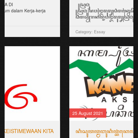
꧋ꦱꦿꦮꦸꦁ
꧋ꦱꦿꦮꦸꦁ꧌ꦗꦮ꧍ꦈꦩꦸꦩ꧀ꦚꦣꦶꦩꦏ꧀ꦤꦻꦱꦼꦧꦒꦻꦧꦼꦂꦒꦻꦴꦭ꧀ꦄꦠꦻꦴꦩꦼꦩ꧀ꦧꦻꦴꦂ꧉
ꦣꦶꦩꦱꦾꦫꦏꦠ꧀ꦗꦮꦈꦩꦸꦩ꧀ꦚꦱꦿꦮꦸꦁꦧꦶꦱ...
Category: Essay
25 August 2021
ꦏꦶꦱꦸꦠꦠ꧀ꦩꦧꦸꦏꦶꦠ꧀ꦧꦁꦏꦺꦭ꧀