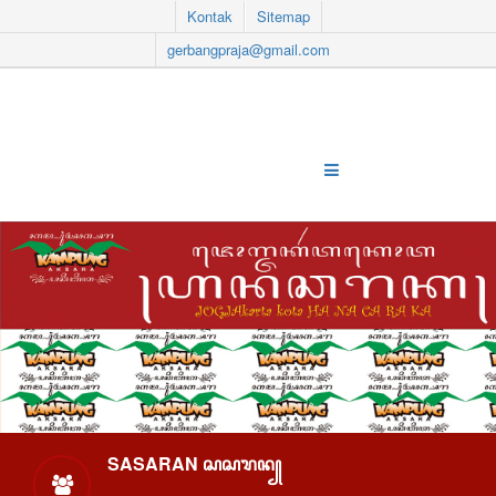
Kontak
Sitemap
gerbangpraja@gmail.com
SASARAN ꦱꦱꦫꦤ꧀