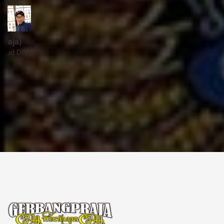
ꦱꦼꦏꦽꦠꦫꦶꦪꦠ꧀
Sekretariat:
ꦏꦩ꧀ꦥꦸꦁꦄꦏ꧀ꦱꦫꦥꦕꦶꦧꦶꦠ
ꦧꦶꦤ꧀ꦠꦫꦤ꧀ꦮꦺꦠꦤ꧀ꦱꦿꦶꦩꦸꦭ꧀ꦚꦥꦶꦪꦸꦁ
ꦔꦤ꧀ꦧꦤ꧀ꦠꦸꦭ꧀ꦪꦺꦴꦒ꧀ꦚꦏꦂꦠ
Kampung Aksara Pacibita
Bintaran Wetan 06 Kalurahan Srimulyo, Kapanewon Piyungan, Kab. Bantul,
Daerah Istimewa Yogyakarta 55792
GERBANG PRAJA