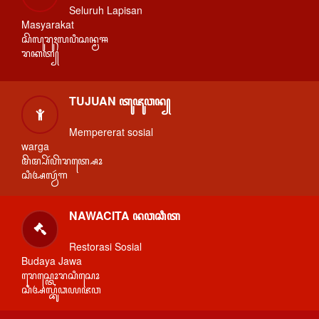
Seluruh Lapisan
Masyarakat
ꦱꦼꦭꦸꦫꦸꦃꦭꦥꦶꦱꦤ꧀ꦩꦯ
ꦫꦏꦠ꧀
TUJUAN ꦠꦸꦗꦸꦮꦤ꧀
Mempererat sosial
warga
ꦩꦼꦩ꧀ꦥꦼꦂꦲꦼꦫꦠ꧀ꦱꦺꦴ
ꦱꦶꦄꦭ꧀ꦮꦂꦒ
NAWACITA ꦤꦮꦕꦶꦠ
Restorasi Sosial
Budaya Jawa
ꦫꦺꦱ꧀ꦠꦺꦴꦫꦱꦶꦱꦺꦴ
ꦱꦶꦄꦭ꧀ꦧꦸꦣꦪꦗꦮ