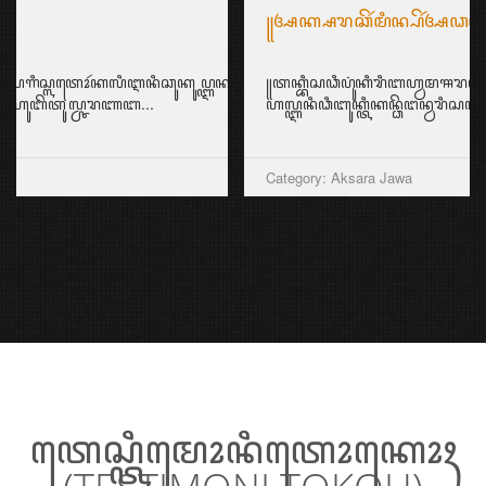
꧋ꦄꦏ꧀ꦱꦫꦕꦼꦂꦩꦶꦤ꧀ꦥꦼꦂꦄꦣꦧꦤ꧀ꦧꦁꦱ꧉
꧋ꦠꦏ꧀ꦧꦶꦱꦣꦶꦥꦸꦁꦏꦶꦫꦶꦧꦲ꧀ꦮꦩꦯꦫꦏꦠ꧀ꦤꦸꦱꦤ꧀ꦠꦫꦩꦼꦩꦶꦭꦶꦏꦶꦥꦼꦂꦄꦣꦧꦤ꧀ꦠꦶ
ꦲꦭ꧀ꦆꦤꦶꦣꦶꦧꦸꦏ꧀ꦠꦶꦏꦤ꧀ꦣꦼꦔꦤ꧀ꦮꦫꦶꦱꦤ꧀...
Category: Aksara Jawa
ꦠꦺꦱ꧀ꦠꦶꦩꦺꦴꦤꦶꦠꦺꦴꦏꦺꦴꦃ