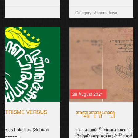
Category: Aksara Jawa
26 August 2021
ꦧꦧ꧀ꦠꦸꦠꦸꦮꦸꦃꦲꦤ꧀
꧋ꦧꦸꦏꦸꦆꦤꦶꦠꦼꦂꦧꦶꦠ꧀ꦥꦣꦠꦲꦸꦤ꧀ 1911꧈
ꦣꦶꦠꦸꦭꦶꦱ꧀ꦎꦭꦺꦃꦱꦼꦎꦫꦁꦧꦼꦭꦤ꧀ꦝ ꧊ꦏ꧀ꦭꦺꦴꦥꦼꦤ꧀ꦧꦸꦫ꧀ꦒ꧀