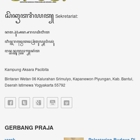
Pelestarian Budaya Dimula...
JOGJA – Upaya pelestarian budaya Jawa terus
dilaku...
Gerbang Praja Bumikan Bah...
IBTimes.ID-Yogyakarta-Gerbang Praja singkatan
dari...
VIDEO TERBARU ꦮ꦳ꦶꦣꦶꦪꦺꦴꦠꦼꦂꦧꦫꦸ