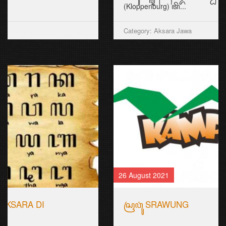
(Kloppenburg) ꦠꦼ...
Category: Aksara Jawa
26 August 2021
ꦱꦿꦮꦸꦁ SRAWUNG