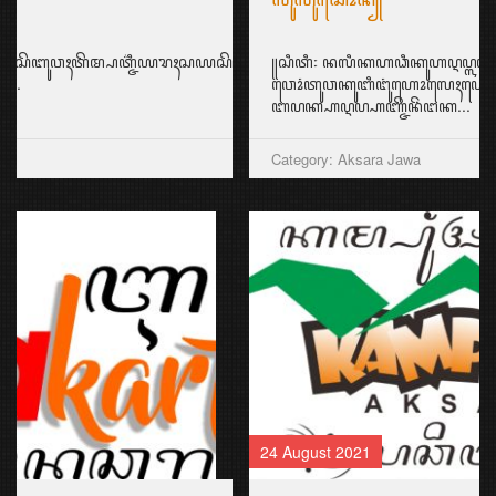
꧋ꦱꦶꦠꦶ꧇ ꦤꦭꦶꦏꦲꦣꦶꦏꦸꦲꦉꦥ꧀ꦭꦲꦶꦂ꧈
ꦮꦺꦴꦁꦠꦸꦮꦏꦸꦧꦶꦔꦸꦁꦲꦺꦴꦭꦺꦃꦲꦺꦲꦁꦒꦺꦴꦭꦺꦏ꧀ꦏꦏꦺꦗꦼꦤꦼꦁ꧉
ꦧꦥꦏ꧀ꦲꦉꦥ꧀ꦲꦚ꧀ꦗꦼꦤꦼꦁꦔꦏ...
Category: Aksara Jawa
24 August 2021