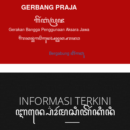
GERBANG PRAJA
ꦒꦼꦂꦧꦁꦥꦿꦗ
Gerakan Bangga Penggunaan Aksara Jawa
ꦒꦼꦫꦏꦤ꧀ꦧꦁꦒꦥꦼꦁꦒꦸꦤꦄꦤ꧀ꦄꦏ꧀ꦱꦫꦗꦮ
Bergabung ꦧꦼꦂꦒꦧꦸꦁ
INFORMASI
TERKINI
ꦆꦤ꧀ꦥ꦳ꦺꦴꦂꦩꦱꦶꦠꦼꦂꦏꦶꦤꦶ