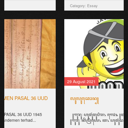
Category: Essay
29 August 2021
ꦭꦸꦭꦸꦕꦺꦴꦤ꧀
꧋ꦒꦸꦫꦸ꧇ ꦲꦸꦩꦸꦂꦩꦸꦥꦶꦫ꧈ ꦒꦺꦴꦁ꧉ ꧋ꦧꦒꦺꦴꦁ꧇ ꦲꦶꦕꦭ꧀ ꦥꦏ꧀ꦒꦸꦫꦸ꧉
꧋ꦒꦸꦫꦸ꧇ ꦏꦼꦥꦿꦶꦪꦺ꧈ ꦠ꧈ ꦲꦸꦩꦸꦂꦢꦢꦶꦧꦶꦱꦲꦶ...