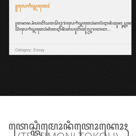
꧋ꦭꦺꦒꦶꦱ꧀ꦭꦠꦺꦴꦂ
꧋ꦩꦏꦤ꧀ꦱꦶꦪꦁꦧꦼꦂꦱꦩꦱꦼꦎꦫꦁꦭꦺꦒꦶꦱ꧀ꦭꦠꦺꦴꦂꦏꦭꦶꦆꦤꦶꦕꦸꦏꦸꦥ꧀ꦆꦤ꧀ꦱ꧀ꦥ
ꦱꦶꦭꦺꦒꦶꦱ꧀ꦭꦠꦺꦴꦂꦏꦶꦠꦆꦤꦶꦠꦲꦸꦧꦼꦠꦸꦭ꧀ꦕꦫꦚꦧ...
Category: Essay
ꦠꦺꦱ꧀ꦠꦶꦩꦺꦴꦤꦶꦠꦺꦴꦏꦺꦴꦃ