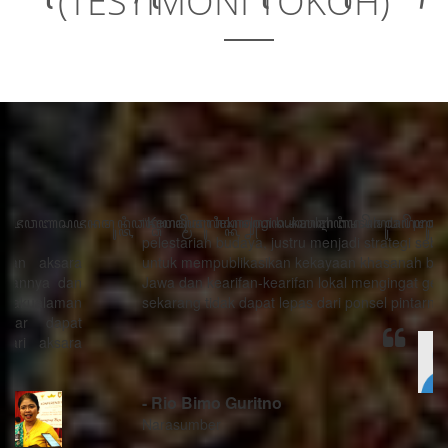
(TESTIMONI TOKOH)
“Kemajuan teknologi bukanlah musuh dari proses
pelestarian budaya, justru menjadi strategi sebagai alat
untuk mempublikasikan kekayaan khasanah budaya
Jawa dan kearifan-kearifan lokal mengingat generasi
sekarang tidak dapat lepas dari ponsel pintarnya.”
- Rio Bimo Guritno
Narasumber