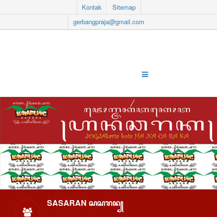
Kontak
Sitemap
gerbangpraja@gmail.com
SASARAN ꦱꦱꦫꦤ꧀