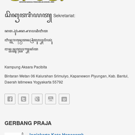
Jogjakarta Kota Hanacarak...
꧋ꦱꦼꦧꦸꦮꦃꦒꦼꦫꦏ꧀ꦥꦼꦫꦸꦧꦲꦤ꧀ꦝꦶꦪꦩ꧀ꦝꦶꦪꦩ꧀ꦠꦼꦔꦃꦣꦶꦭꦏꦸꦏꦤ꧀꧈
ꦊꦣꦏꦤ꧀ꦚ...
Sultan HB X: Aksara Jawa...
Harianjogja.com, JOGJA- Pemda DIY meluncurkan
rest...
VIDEO TERBARU ꦮ꦳ꦶꦣꦶꦪꦺꦴꦠꦼꦂꦧꦫꦸ
DATA KUNJUNGAN ꦣꦠꦏꦸꦚ꧀ꦗꦸꦔꦤ꧀
606056
ꦲꦫꦶꦆꦤꦶ Hari ini
254