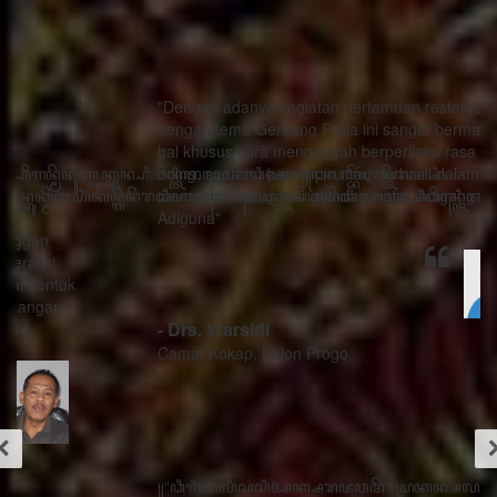
"Dengan adanya kegiatan pertemuan restorasi sosial
dengan tema Gerbang Praja ini sangat bermanfaat ada
hal khusus cara menggugah berperilaku rasa sithik
eding, seorang pemimpin mau berhasil dalam
memimpin harus menghindari watak Adigang Adigung
Adiguna"
- Drs. Warsidi
Camat Kokap, Kulon Progo
꧋“ꦣꦶꦒꦶꦠꦭꦶꦱꦱꦶꦄꦏ꧀ꦱꦫꦗꦮꦩꦼꦫꦸꦥꦏꦤ꧀ꦱꦭꦃꦱꦠꦸꦱ꧀ꦠꦤ꧀ꦝꦶꦁꦥꦺꦴꦱꦶꦠꦶꦪꦺꦴ