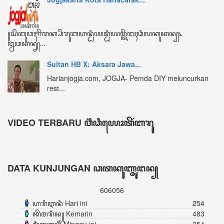
ꦏꦼꦩꦫꦶꦤ꧀ Kemarin
483
ꦩꦶꦁꦒꦸꦆꦤꦶ Minggu ini
254
ꦧꦸꦭꦤ꧀ꦆꦤꦶ Bulan ini
4699
ꦏꦼꦱꦼꦭꦸꦫꦸꦲꦤ꧀ Keseluruhan
606056