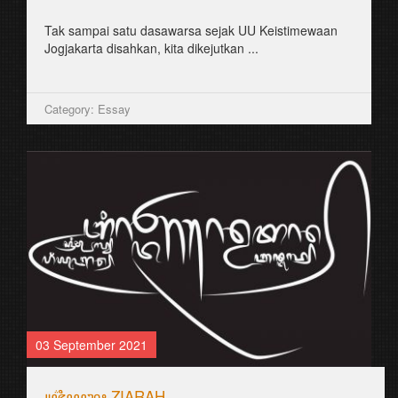
Tak sampai satu dasawarsa sejak UU Keistimewaan
Jogjakarta disahkan, kita dikejutkan ...
Category: Essay
03 September 2021
꧋ꦗ꦳ꦶꦪꦫꦃ ZIARAH