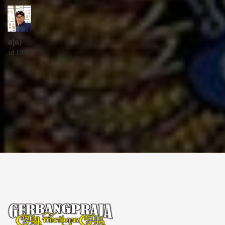
ꦱꦼꦏꦽꦠꦫꦶꦪꦠ꧀
Sekretariat:
ꦏꦩ꧀ꦥꦸꦁꦄꦏ꧀ꦱꦫꦥꦕꦶꦧꦶꦠ
ꦧꦶꦤ꧀ꦠꦫꦤ꧀ꦮꦺꦠꦤ꧀ꦱꦿꦶꦩꦸꦭ꧀ꦚꦥꦶꦪꦸꦁ
ꦔꦤ꧀ꦧꦤ꧀ꦠꦸꦭ꧀ꦪꦺꦴꦒ꧀ꦚꦏꦂꦠ
Kampung Aksara Pacibita
Bintaran Wetan 06 Kalurahan Srimulyo, Kapanewon Piyungan, Kab. Bantul,
Daerah Istimewa Yogyakarta 55792
GERBANG PRAJA