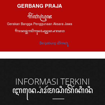
GERBANG PRAJA
ꦒꦼꦂꦧꦁꦥꦿꦗ
Gerakan Bangga Penggunaan Aksara Jawa
ꦒꦼꦫꦏꦤ꧀ꦧꦁꦒꦥꦼꦁꦒꦸꦤꦄꦤ꧀ꦄꦏ꧀ꦱꦫꦗꦮ
Bergabung ꦧꦼꦂꦒꦧꦸꦁ
INFORMASI
TERKINI
ꦆꦤ꧀ꦥ꦳ꦺꦴꦂꦩꦱꦶꦠꦼꦂꦏꦶꦤꦶ