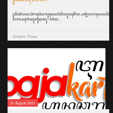
꧋ꦱꦼꦠꦶꦪꦥ꧀ꦱꦶꦁꦒꦃꦣꦶꦮꦫꦸꦁꦏꦺꦴꦥꦶꦱꦼꦧꦸꦮꦃꦠꦼꦩ꧀ꦥꦠ꧀ꦗ꦳ꦶꦪꦫꦃꦱ
ꦥꦫꦄꦃꦭꦶꦏꦸꦧꦸꦂꦆꦠꦸ—ꦲꦶꦣ...
Category: Essay
31 August 2021