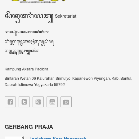
Jogjakarta Kota Hanacarak...
꧋ꦱꦼꦧꦸꦮꦃꦒꦼꦫꦏ꧀ꦥꦼꦫꦸꦧꦲꦤ꧀ꦝꦶꦪꦩ꧀ꦝꦶꦪꦩ꧀ꦠꦼꦔꦃꦣꦶꦭꦏꦸꦏꦤ꧀꧈
ꦊꦣꦏꦤ꧀ꦚ...
Sultan HB X: Aksara Jawa...
Harianjogja.com, JOGJA- Pemda DIY meluncurkan
rest...
VIDEO TERBARU ꦮ꦳ꦶꦣꦶꦪꦺꦴꦠꦼꦂꦧꦫꦸ
DATA KUNJUNGAN ꦣꦠꦏꦸꦚ꧀ꦗꦸꦔꦤ꧀
604010
ꦲꦫꦶꦆꦤꦶ Hari ini
119