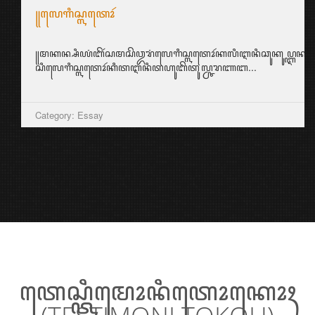
꧋ꦭꦺꦒꦶꦱ꧀ꦭꦠꦺꦴꦂ
꧋ꦩꦏꦤ꧀ꦱꦶꦪꦁꦧꦼꦂꦱꦩꦱꦼꦎꦫꦁꦭꦺꦒꦶꦱ꧀ꦭꦠꦺꦴꦂꦏꦭꦶꦆꦤꦶꦕꦸꦏꦸꦥ꧀ꦆꦤ꧀ꦱ꧀ꦥ
ꦱꦶꦭꦺꦒꦶꦱ꧀ꦭꦠꦺꦴꦂꦏꦶꦠꦆꦤꦶꦠꦲꦸꦧꦼꦠꦸꦭ꧀ꦕꦫꦚꦧ...
Category: Essay
ꦠꦺꦱ꧀ꦠꦶꦩꦺꦴꦤꦶꦠꦺꦴꦏꦺꦴꦃ