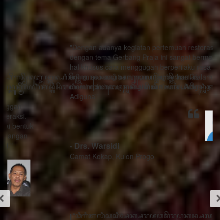
"Dengan adanya kegiatan pertemuan restorasi sosial
dengan tema Gerbang Praja ini sangat bermanfaat ada
hal khusus cara menggugah berperilaku rasa sithik
eding, seorang pemimpin mau berhasil dalam
memimpin harus menghindari watak Adigang Adigung
Adiguna"
- Drs. Warsidi
Camat Kokap, Kulon Progo
꧋“ꦣꦶꦒꦶꦠꦭꦶꦱꦱꦶꦄꦏ꧀ꦱꦫꦗꦮꦩꦼꦫꦸꦥꦏꦤ꧀ꦱꦭꦃꦱꦠꦸꦱ꧀ꦠꦤ꧀ꦝꦶꦁꦥꦺꦴꦱꦶꦠꦶꦪꦺꦴ