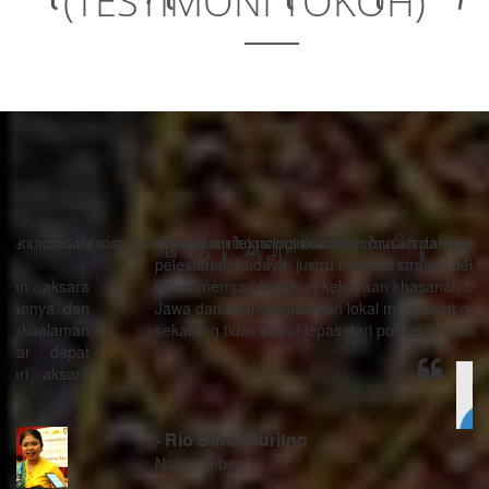
(TESTIMONI TOKOH)
“Kemajuan teknologi bukanlah musuh dari proses
pelestarian budaya, justru menjadi strategi sebagai alat
untuk mempublikasikan kekayaan khasanah budaya
Jawa dan kearifan-kearifan lokal mengingat generasi
sekarang tidak dapat lepas dari ponsel pintarnya.”
- Rio Bimo Guritno
Narasumber