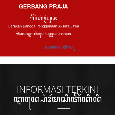
GERBANG PRAJA
ꦒꦼꦂꦧꦁꦥꦿꦗ
Gerakan Bangga Penggunaan Aksara Jawa
ꦒꦼꦫꦏꦤ꧀ꦧꦁꦒꦥꦼꦁꦒꦸꦤꦄꦤ꧀ꦄꦏ꧀ꦱꦫꦗꦮ
Bergabung ꦧꦼꦂꦒꦧꦸꦁ
INFORMASI
TERKINI
ꦆꦤ꧀ꦥ꦳ꦺꦴꦂꦩꦱꦶꦠꦼꦂꦏꦶꦤꦶ