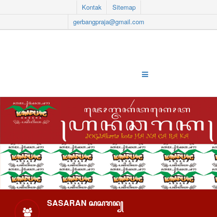
Kontak
Sitemap
gerbangpraja@gmail.com
SASARAN ꦱꦱꦫꦤ꧀