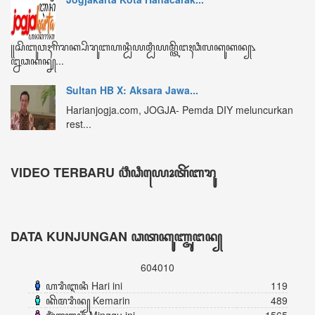
ꦏꦼꦩꦫꦶꦤ꧀ Kemarin
489
ꦩꦶꦁꦒꦸꦆꦤꦶ Minggu ini
1565
ꦧꦸꦭꦤ꧀ꦆꦤꦶ Bulan ini
2653
ꦏꦼꦱꦼꦭꦸꦫꦸꦲꦤ꧀ Keseluruhan
604010