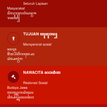
Seluruh Lapisan
Masyarakat
ꦱꦼꦭꦸꦫꦸꦃꦭꦥꦶꦱꦤ꧀ꦩꦯ
ꦫꦏꦠ꧀
TUJUAN ꦠꦸꦗꦸꦮꦤ꧀
Mempererat sosial
warga
ꦩꦼꦩ꧀ꦥꦼꦂꦲꦼꦫꦠ꧀ꦱꦺꦴ
ꦱꦶꦄꦭ꧀ꦮꦂꦒ
NAWACITA ꦤꦮꦕꦶꦠ
Restorasi Sosial
Budaya Jawa
ꦫꦺꦱ꧀ꦠꦺꦴꦫꦱꦶꦱꦺꦴ
ꦱꦶꦄꦭ꧀ꦧꦸꦣꦪꦗꦮ