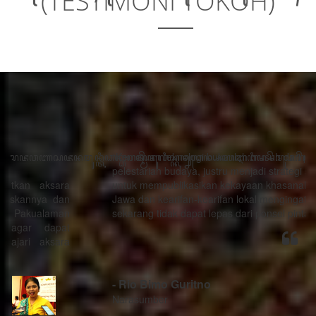
(TESTIMONI TOKOH)
“Kemajuan teknologi bukanlah musuh dari proses
pelestarian budaya, justru menjadi strategi sebagai alat
untuk mempublikasikan kekayaan khasanah budaya
Jawa dan kearifan-kearifan lokal mengingat generasi
sekarang tidak dapat lepas dari ponsel pintarnya.”
- Rio Bimo Guritno
Narasumber