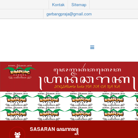
Kontak
Sitemap
gerbangpraja@gmail.com
SASARAN ꦱꦱꦫꦤ꧀