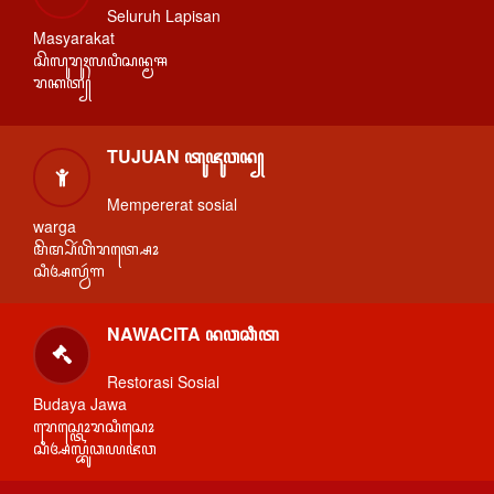
Seluruh Lapisan
Masyarakat
ꦱꦼꦭꦸꦫꦸꦃꦭꦥꦶꦱꦤ꧀ꦩꦯ
ꦫꦏꦠ꧀
TUJUAN ꦠꦸꦗꦸꦮꦤ꧀
Mempererat sosial
warga
ꦩꦼꦩ꧀ꦥꦼꦂꦲꦼꦫꦠ꧀ꦱꦺꦴ
ꦱꦶꦄꦭ꧀ꦮꦂꦒ
NAWACITA ꦤꦮꦕꦶꦠ
Restorasi Sosial
Budaya Jawa
ꦫꦺꦱ꧀ꦠꦺꦴꦫꦱꦶꦱꦺꦴ
ꦱꦶꦄꦭ꧀ꦧꦸꦣꦪꦗꦮ