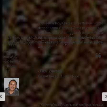
"Dengan adanya kegiatan pertemuan restorasi sosial
dengan tema Gerbang Praja ini sangat bermanfaat ada
hal khusus cara menggugah berperilaku rasa sithik
eding, seorang pemimpin mau berhasil dalam
memimpin harus menghindari watak Adigang Adigung
Adiguna"
- Drs. Warsidi
Camat Kokap, Kulon Progo
꧋“ꦣꦶꦒꦶꦠꦭꦶꦱꦱꦶꦄꦏ꧀ꦱꦫꦗꦮꦩꦼꦫꦸꦥꦏꦤ꧀ꦱꦭꦃꦱꦠꦸꦱ꧀ꦠꦤ꧀ꦝꦶꦁꦥꦺꦴꦱꦶꦠꦶꦪꦺꦴ