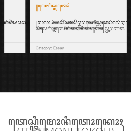
꧋ꦭꦺꦒꦶꦱ꧀ꦭꦠꦺꦴꦂ
꧋ꦩꦏꦤ꧀ꦱꦶꦪꦁꦧꦼꦂꦱꦩꦱꦼꦎꦫꦁꦭꦺꦒꦶꦱ꧀ꦭꦠꦺꦴꦂꦏꦭꦶꦆꦤꦶꦕꦸꦏꦸꦥ꧀ꦆꦤ꧀ꦱ꧀ꦥ
ꦱꦶꦭꦺꦒꦶꦱ꧀ꦭꦠꦺꦴꦂꦏꦶꦠꦆꦤꦶꦠꦲꦸꦧꦼꦠꦸꦭ꧀ꦕꦫꦚꦧ...
Category: Essay
ꦠꦺꦱ꧀ꦠꦶꦩꦺꦴꦤꦶꦠꦺꦴꦏꦺꦴꦃ