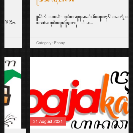
꧋ꦱꦼꦠꦶꦪꦥ꧀ꦱꦶꦁꦒꦃꦣꦶꦮꦫꦸꦁꦏꦺꦴꦥꦶꦱꦼꦧꦸꦮꦃꦠꦼꦩ꧀ꦥꦠ꧀ꦗ꦳ꦶꦪꦫꦃꦱ
ꦥꦫꦄꦃꦭꦶꦏꦸꦧꦸꦂꦆꦠꦸ—ꦲꦶꦣ...
Category: Essay
31 August 2021