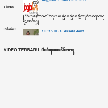
ꦏꦼꦩꦫꦶꦤ꧀ Kemarin
464
ꦩꦶꦁꦒꦸꦆꦤꦶ Minggu ini
2328
ꦧꦸꦭꦤ꧀ꦆꦤꦶ Bulan ini
3416
ꦏꦼꦱꦼꦭꦸꦫꦸꦲꦤ꧀ Keseluruhan
604773