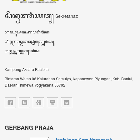
Jogjakarta Kota Hanacarak...
꧋ꦱꦼꦧꦸꦮꦃꦒꦼꦫꦏ꧀ꦥꦼꦫꦸꦧꦲꦤ꧀ꦝꦶꦪꦩ꧀ꦝꦶꦪꦩ꧀ꦠꦼꦔꦃꦣꦶꦭꦏꦸꦏꦤ꧀꧈
ꦊꦣꦏꦤ꧀ꦚ...
Sultan HB X: Aksara Jawa...
Harianjogja.com, JOGJA- Pemda DIY meluncurkan
rest...
VIDEO TERBARU ꦮ꦳ꦶꦣꦶꦪꦺꦴꦠꦼꦂꦧꦫꦸ
DATA KUNJUNGAN ꦣꦠꦏꦸꦚ꧀ꦗꦸꦔꦤ꧀
604773
ꦲꦫꦶꦆꦤꦶ Hari ini
418