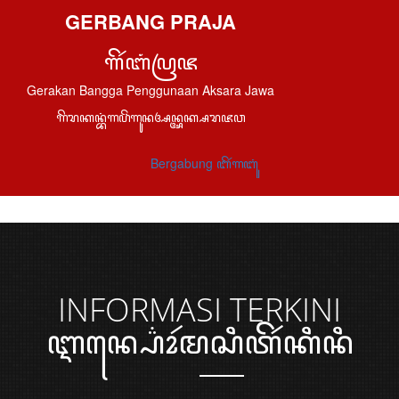
GERBANG PRAJA
ꦒꦼꦂꦧꦁꦥꦿꦗ
Gerakan Bangga Penggunaan Aksara Jawa
ꦒꦼꦫꦏꦤ꧀ꦧꦁꦒꦥꦼꦁꦒꦸꦤꦄꦤ꧀ꦄꦏ꧀ꦱꦫꦗꦮ
Bergabung ꦧꦼꦂꦒꦧꦸꦁ
INFORMASI
TERKINI
ꦆꦤ꧀ꦥ꦳ꦺꦴꦂꦩꦱꦶꦠꦼꦂꦏꦶꦤꦶ