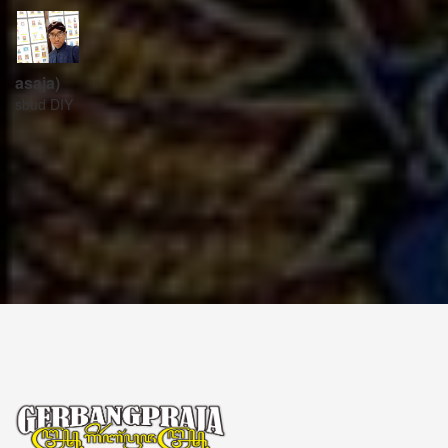
ꦱꦼꦏꦽꦠꦫꦶꦪꦠ꧀
Sekretariat:
ꦏꦩ꧀ꦥꦸꦁꦄꦏ꧀ꦱꦫꦥꦕꦶꦧꦶꦠ
ꦧꦶꦤ꧀ꦠꦫꦤ꧀ꦮꦺꦠꦤ꧀ꦱꦿꦶꦩꦸꦭ꧀ꦚꦥꦶꦪꦸꦁ
ꦔꦤ꧀ꦧꦤ꧀ꦠꦸꦭ꧀ꦪꦺꦴꦒ꧀ꦚꦏꦂꦠ
Kampung Aksara Pacibita
Bintaran Wetan 06 Kalurahan Srimulyo, Kapanewon Piyungan, Kab. Bantul,
Daerah Istimewa Yogyakarta 55792
GERBANG PRAJA