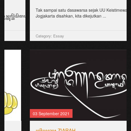
Tak sampai satu dasawarsa sejak UU Keistimewaan
Jogjakarta disahkan, kita dikejutkan ...
Category: Essay
03 September 2021
꧋ꦗ꦳ꦶꦪꦫꦃ ZIARAH