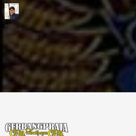
ꦱꦼꦏꦽꦠꦫꦶꦪꦠ꧀
Sekretariat:
ꦏꦩ꧀ꦥꦸꦁꦄꦏ꧀ꦱꦫꦥꦕꦶꦧꦶꦠ
ꦧꦶꦤ꧀ꦠꦫꦤ꧀ꦮꦺꦠꦤ꧀ꦱꦿꦶꦩꦸꦭ꧀ꦚꦥꦶꦪꦸꦁ
ꦔꦤ꧀ꦧꦤ꧀ꦠꦸꦭ꧀ꦪꦺꦴꦒ꧀ꦚꦏꦂꦠ
Kampung Aksara Pacibita
Bintaran Wetan 06 Kalurahan Srimulyo, Kapanewon Piyungan, Kab. Bantul,
Daerah Istimewa Yogyakarta 55792
GERBANG PRAJA