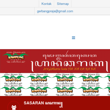
Kontak
Sitemap
gerbangpraja@gmail.com
SASARAN ꦱꦱꦫꦤ꧀