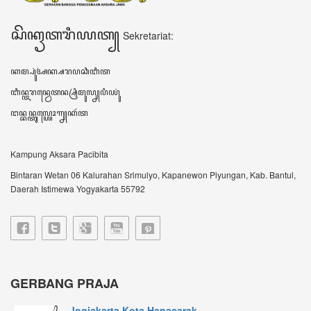
Jogjakarta Kota Hanacarak...
꧋ꦱꦼꦧꦸꦮꦃꦒꦼꦫꦏ꧀ꦥꦼꦫꦸꦧꦲꦤ꧀ꦝꦶꦪꦩ꧀ꦝꦶꦪꦩ꧀ꦠꦼꦔꦃꦣꦶꦭꦏꦸꦏꦤ꧀꧈
ꦊꦣꦏꦤ꧀ꦚ...
Sultan HB X: Aksara Jawa...
Harianjogja.com, JOGJA- Pemda DIY meluncurkan
rest...
VIDEO TERBARU ꦮ꦳ꦶꦣꦶꦪꦺꦴꦠꦼꦂꦧꦫꦸ
DATA KUNJUNGAN ꦣꦠꦏꦸꦚ꧀ꦗꦸꦔꦤ꧀
606116
ꦲꦫꦶꦆꦤꦶ Hari ini
314