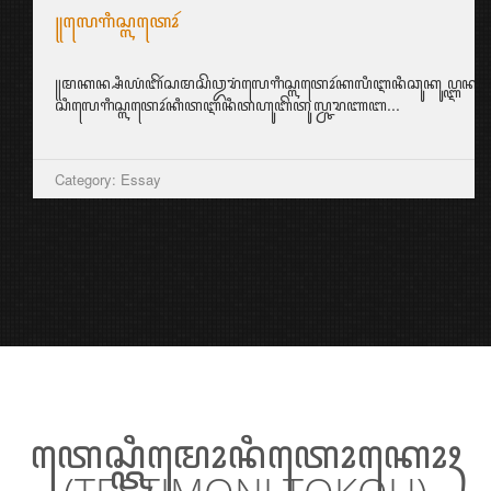
꧋ꦭꦺꦒꦶꦱ꧀ꦭꦠꦺꦴꦂ
꧋ꦩꦏꦤ꧀ꦱꦶꦪꦁꦧꦼꦂꦱꦩꦱꦼꦎꦫꦁꦭꦺꦒꦶꦱ꧀ꦭꦠꦺꦴꦂꦏꦭꦶꦆꦤꦶꦕꦸꦏꦸꦥ꧀ꦆꦤ꧀ꦱ꧀ꦥ
ꦱꦶꦭꦺꦒꦶꦱ꧀ꦭꦠꦺꦴꦂꦏꦶꦠꦆꦤꦶꦠꦲꦸꦧꦼꦠꦸꦭ꧀ꦕꦫꦚꦧ...
Category: Essay
ꦠꦺꦱ꧀ꦠꦶꦩꦺꦴꦤꦶꦠꦺꦴꦏꦺꦴꦃ