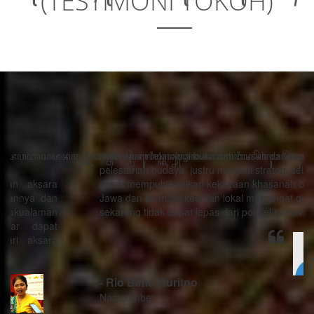
(TESTIMONI TOKOH)
“Kemajuan teknologi bukanlah musuh dari proses
pelestarian budaya, justru menjadi strategi sebagai alat
untuk mempublikasikan kekayaan khasanah budaya
Jawa dan kearifan-kearifan lokal mengingat generasi
sekarang tidak dapat lepas dari ponsel pintarnya.”
- Rio Bimo Guritno
Narasumber