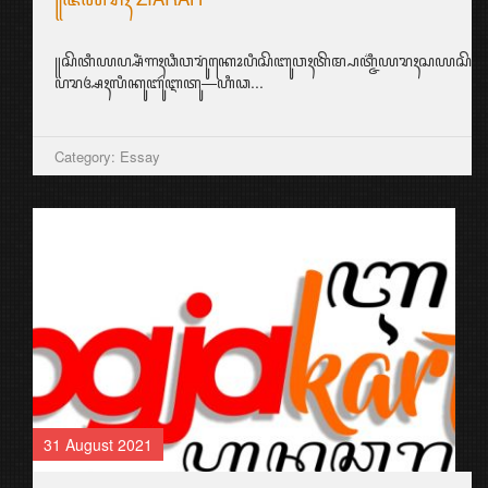
꧋ꦱꦼꦠꦶꦪꦥ꧀ꦱꦶꦁꦒꦃꦣꦶꦮꦫꦸꦁꦏꦺꦴꦥꦶꦱꦼꦧꦸꦮꦃꦠꦼꦩ꧀ꦥꦠ꧀ꦗ꦳ꦶꦪꦫꦃꦱ
ꦥꦫꦄꦃꦭꦶꦏꦸꦧꦸꦂꦆꦠꦸ—ꦲꦶꦣ...
Category: Essay
31 August 2021