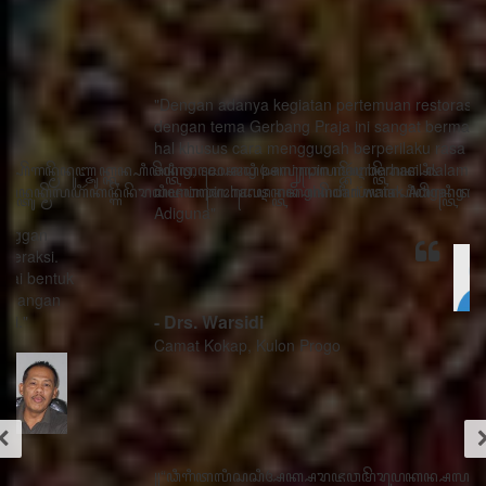
"Dengan adanya kegiatan pertemuan restorasi sosial
dengan tema Gerbang Praja ini sangat bermanfaat ada
hal khusus cara menggugah berperilaku rasa sithik
eding, seorang pemimpin mau berhasil dalam
memimpin harus menghindari watak Adigang Adigung
Adiguna"
- Drs. Warsidi
Camat Kokap, Kulon Progo
꧋“ꦣꦶꦒꦶꦠꦭꦶꦱꦱꦶꦄꦏ꧀ꦱꦫꦗꦮꦩꦼꦫꦸꦥꦏꦤ꧀ꦱꦭꦃꦱꦠꦸꦱ꧀ꦠꦤ꧀ꦝꦶꦁꦥꦺꦴꦱꦶꦠꦶꦪꦺꦴ