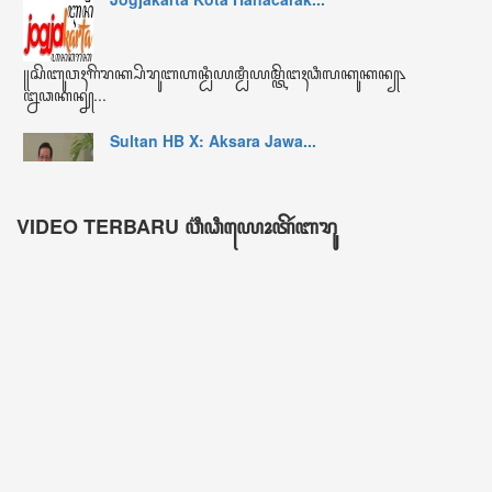
ꦏꦼꦩꦫꦶꦤ꧀ Kemarin
483
ꦩꦶꦁꦒꦸꦆꦤꦶ Minggu ini
314
ꦧꦸꦭꦤ꧀ꦆꦤꦶ Bulan ini
4759
ꦏꦼꦱꦼꦭꦸꦫꦸꦲꦤ꧀ Keseluruhan
606116