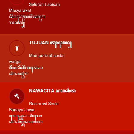
Seluruh Lapisan
Masyarakat
ꦱꦼꦭꦸꦫꦸꦃꦭꦥꦶꦱꦤ꧀ꦩꦯ
ꦫꦏꦠ꧀
TUJUAN ꦠꦸꦗꦸꦮꦤ꧀
Mempererat sosial
warga
ꦩꦼꦩ꧀ꦥꦼꦂꦲꦼꦫꦠ꧀ꦱꦺꦴ
ꦱꦶꦄꦭ꧀ꦮꦂꦒ
NAWACITA ꦤꦮꦕꦶꦠ
Restorasi Sosial
Budaya Jawa
ꦫꦺꦱ꧀ꦠꦺꦴꦫꦱꦶꦱꦺꦴ
ꦱꦶꦄꦭ꧀ꦧꦸꦣꦪꦗꦮ