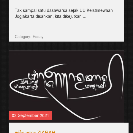
Tak sampai satu dasawarsa sejak UU Keistimewaan
Jogjakarta disahkan, kita dikejutkan ...
Category: Essay
03 September 2021
꧋ꦗ꦳ꦶꦪꦫꦃ ZIARAH