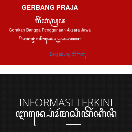
GERBANG PRAJA
ꦒꦼꦂꦧꦁꦥꦿꦗ
Gerakan Bangga Penggunaan Aksara Jawa
ꦒꦼꦫꦏꦤ꧀ꦧꦁꦒꦥꦼꦁꦒꦸꦤꦄꦤ꧀ꦄꦏ꧀ꦱꦫꦗꦮ
Bergabung ꦧꦼꦂꦒꦧꦸꦁ
INFORMASI
TERKINI
ꦆꦤ꧀ꦥ꦳ꦺꦴꦂꦩꦱꦶꦠꦼꦂꦏꦶꦤꦶ