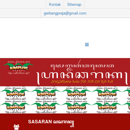
Kontak
Sitemap
gerbangpraja@gmail.com
SASARAN ꦱꦱꦫꦤ꧀