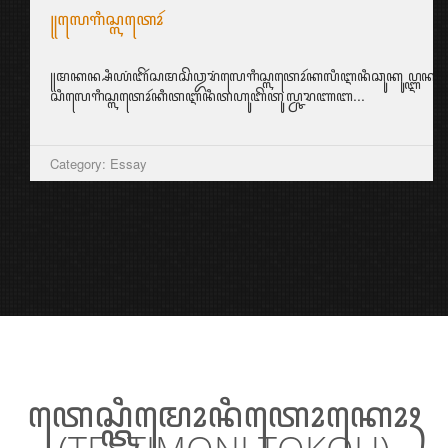
꧋ꦭꦺꦒꦶꦱ꧀ꦭꦠꦺꦴꦂ
꧋ꦩꦏꦤ꧀ꦱꦶꦪꦁꦧꦼꦂꦱꦩꦱꦼꦎꦫꦁꦭꦺꦒꦶꦱ꧀ꦭꦠꦺꦴꦂꦏꦭꦶꦆꦤꦶꦕꦸꦏꦸꦥ꧀ꦆꦤ꧀ꦱ꧀ꦥ
ꦱꦶꦭꦺꦒꦶꦱ꧀ꦭꦠꦺꦴꦂꦏꦶꦠꦆꦤꦶꦠꦲꦸꦧꦼꦠꦸꦭ꧀ꦕꦫꦚꦧ...
Category: Essay
ꦠꦺꦱ꧀ꦠꦶꦩꦺꦴꦤꦶꦠꦺꦴꦏꦺꦴꦃ