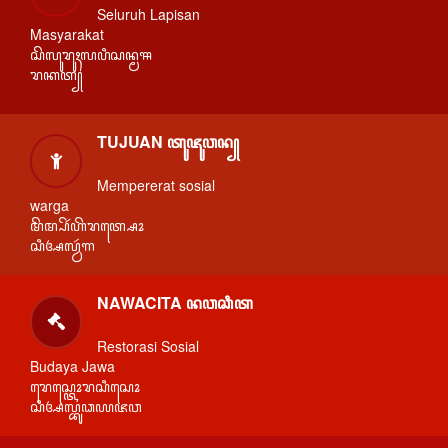
Seluruh Lapisan
Masyarakat
ꦱꦼꦭꦸꦫꦸꦃꦭꦥꦶꦱꦤ꧀ꦩꦯ
ꦫꦏꦠ꧀
TUJUAN ꦠꦸꦗꦸꦮꦤ꧀
Mempererat sosial
warga
ꦩꦼꦩ꧀ꦥꦼꦂꦲꦼꦫꦠ꧀ꦱꦺꦴ
ꦱꦶꦄꦭ꧀ꦮꦂꦒ
NAWACITA ꦤꦮꦕꦶꦠ
Restorasi Sosial
Budaya Jawa
ꦫꦺꦱ꧀ꦠꦺꦴꦫꦱꦶꦱꦺꦴ
ꦱꦶꦄꦭ꧀ꦧꦸꦣꦪꦗꦮ