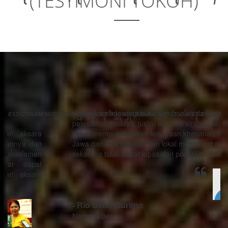
(TESTIMONI TOKOH)
“Kemajuan teknologi bukanlah musuh dari proses
pelestarian budaya, justru menjadi strategi sebagai alat
untuk mempublikasikan kekayaan khasanah budaya
Jawa dan kearifan-kearifan lokal mengingat generasi
sekarang tidak dapat lepas dari ponsel pintarnya.”
- Rio Bimo Guritno
Narasumber