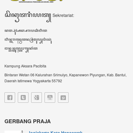
Jogjakarta Kota Hanacarak...
꧋ꦱꦼꦧꦸꦮꦃꦒꦼꦫꦏ꧀ꦥꦼꦫꦸꦧꦲꦤ꧀ꦝꦶꦪꦩ꧀ꦝꦶꦪꦩ꧀ꦠꦼꦔꦃꦣꦶꦭꦏꦸꦏꦤ꧀꧈
ꦊꦣꦏꦤ꧀ꦚ...
Sultan HB X: Aksara Jawa...
Harianjogja.com, JOGJA- Pemda DIY meluncurkan
rest...
VIDEO TERBARU ꦮ꦳ꦶꦣꦶꦪꦺꦴꦠꦼꦂꦧꦫꦸ
DATA KUNJUNGAN ꦣꦠꦏꦸꦚ꧀ꦗꦸꦔꦤ꧀
604038
ꦲꦫꦶꦆꦤꦶ Hari ini
147