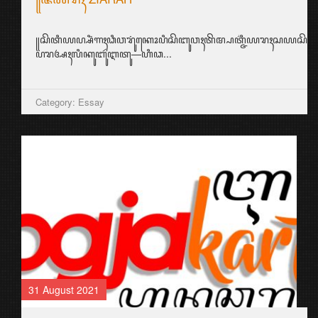
꧋ꦱꦼꦠꦶꦪꦥ꧀ꦱꦶꦁꦒꦃꦣꦶꦮꦫꦸꦁꦏꦺꦴꦥꦶꦱꦼꦧꦸꦮꦃꦠꦼꦩ꧀ꦥꦠ꧀ꦗ꦳ꦶꦪꦫꦃꦱ
ꦥꦫꦄꦃꦭꦶꦏꦸꦧꦸꦂꦆꦠꦸ—ꦲꦶꦣ...
Category: Essay
31 August 2021