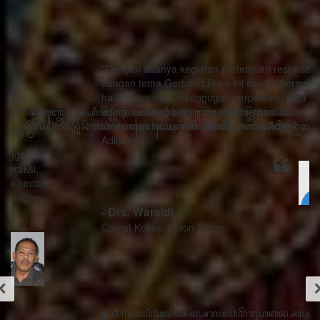
"Dengan adanya kegiatan pertemuan restorasi sosial
dengan tema Gerbang Praja ini sangat bermanfaat ada
hal khusus cara menggugah berperilaku rasa sithik
eding, seorang pemimpin mau berhasil dalam
memimpin harus menghindari watak Adigang Adigung
Adiguna"
- Drs. Warsidi
Camat Kokap, Kulon Progo
꧋“ꦣꦶꦒꦶꦠꦭꦶꦱꦱꦶꦄꦏ꧀ꦱꦫꦗꦮꦩꦼꦫꦸꦥꦏꦤ꧀ꦱꦭꦃꦱꦠꦸꦱ꧀ꦠꦤ꧀ꦝꦶꦁꦥꦺꦴꦱꦶꦠꦶꦪꦺꦴ