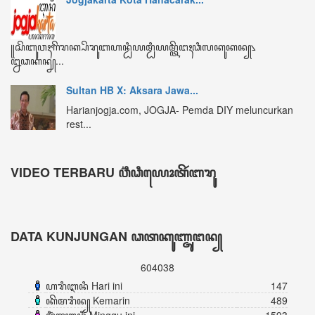
ꦏꦼꦩꦫꦶꦤ꧀ Kemarin
489
ꦩꦶꦁꦒꦸꦆꦤꦶ Minggu ini
1593
ꦧꦸꦭꦤ꧀ꦆꦤꦶ Bulan ini
2681
ꦏꦼꦱꦼꦭꦸꦫꦸꦲꦤ꧀ Keseluruhan
604038