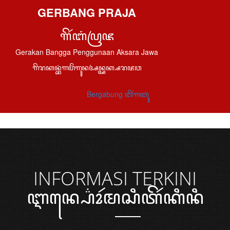
GERBANG PRAJA
ꦒꦼꦂꦧꦁꦥꦿꦗ
Gerakan Bangga Penggunaan Aksara Jawa
ꦒꦼꦫꦏꦤ꧀ꦧꦁꦒꦥꦼꦁꦒꦸꦤꦄꦤ꧀ꦄꦏ꧀ꦱꦫꦗꦮ
Bergabung ꦧꦼꦂꦒꦧꦸꦁ
INFORMASI
TERKINI
ꦆꦤ꧀ꦥ꦳ꦺꦴꦂꦩꦱꦶꦠꦼꦂꦏꦶꦤꦶ