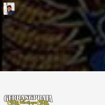
ꦱꦼꦏꦽꦠꦫꦶꦪꦠ꧀
Sekretariat:
ꦏꦩ꧀ꦥꦸꦁꦄꦏ꧀ꦱꦫꦥꦕꦶꦧꦶꦠ
ꦧꦶꦤ꧀ꦠꦫꦤ꧀ꦮꦺꦠꦤ꧀ꦱꦿꦶꦩꦸꦭ꧀ꦚꦥꦶꦪꦸꦁ
ꦔꦤ꧀ꦧꦤ꧀ꦠꦸꦭ꧀ꦪꦺꦴꦒ꧀ꦚꦏꦂꦠ
Kampung Aksara Pacibita
Bintaran Wetan 06 Kalurahan Srimulyo, Kapanewon Piyungan, Kab. Bantul,
Daerah Istimewa Yogyakarta 55792
GERBANG PRAJA