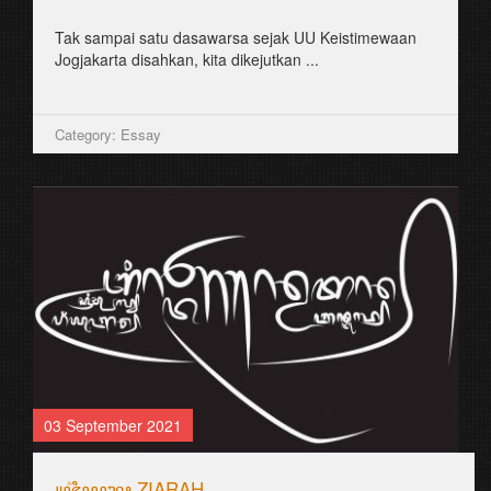
Tak sampai satu dasawarsa sejak UU Keistimewaan
Jogjakarta disahkan, kita dikejutkan ...
Category: Essay
03 September 2021
꧋ꦗ꦳ꦶꦪꦫꦃ ZIARAH